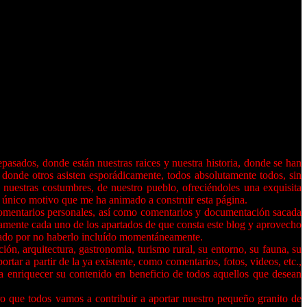
pasados, donde están nuestras raices y nuestra historia, donde se han
, donde otros asisten esporádicamente, todos absolutamente todos, sin
 nuestras costumbres, de nuestro pueblo, ofreciéndoles una exquisita
l único motivo que me ha animado a construir esta página.
y comentarios personales, así como comentarios y documentación sacada
vamente cada uno de los apartados de que consta este blog y aprovecho
bviado por no haberlo incluído momentáneamente.
ón, arquitectura, gastronomia, turismo rural, su entorno, su fauna, su
rtar a partir de la ya existente, como comentarios, fotos, videos, etc.,
a enriquecer su contenido en beneficio de todos aquellos que desean
 que todos vamos a contribuir a aportar nuestro pequeño granito de