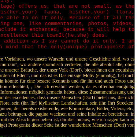
rily.
llage) offers us, that are not small, as the
is(her,your) fauna, his(her,your) flora,
be able to do it only, Because of it all the
ting one, like commentaries, photos, videos,
clude it enchanted, because it will help to
excellence this townIt(he,she) does.
n addition as I say cannot do it only. I am
n mind that the only(unique) protagonist of
sere Vorfahren, wo unsere Wurzeln und unsere Geschichte sind, wo es
rrain", wo andere sporadisch vertreten, die alle absolut alle, ohne
unserer Bräuche, der unser Volk (Dorf), bietet ihnen ein exquisites
en of Eden", und das ist es Das einzige Motiv (einmalig), hat mich
ein könnte für eine bessere Kenntnis und für ihn und auch Fotos und
 erleichtert, , Die ich erwähnt werden, da es offenbar endgültig
Ihr) Informationen möglich gemacht haben, diese Zusammenfassung und
 der excellences, dass unsere Menschen (Dorf) bietet uns, die nicht
ora, sein (ihr, Ihr) idyllischen Landschaften, sein (ihr, Ihr) Strecken,
innen, der bereits existierende, wie Kommentare, Bilder, Videos, etc.,
zu beitragen, die pagina wachsen und seine Inhalte zu bereichern, in
nd mit der Absicht geschehen ist, darüber hinaus, wie ich sagen kann es
lige) Protagonist dieser Seite ist der wunderbare Menschen (Dorf) von
nostri padri, dove la nostra storia e le nostre radici sono, dove sono