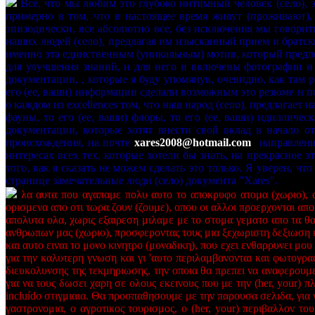
Все, что мы любим это глубоко интимный человек (село), э
примерно в том, что в настоящее время живут (проживают), т
эпизодически, все абсолютно все, без исключения мы говорит
наших людей (село), предлагая им изысканный прием и братск
именно эта единственным (уникальным) мотив, который предлож
для улучшения знаний, и для него и включены фотографии и
документации, , которые я буду упомянув, очевидно, как там 
его (ее, ваши) информации сделали возможным это резюме и по
о каждом из excellences том, что наш народ (село), предлагает 
фауны, то его (ее, ваши) флоры, то его (ее, ваши) идиллическ
документации, которые хотят внести свой вклад в начало от
происхождения, на почте
xares2008@hotmail.com
направлении
интересах всех тех, которые хотели бы знать, на прекрасное эт
того, как я сказать не можем сделать это только. Я уверен, 
странице замечательные люди (село) документа "Xares".
λα αυτα που αγαπαμε πολυ αυτο το αποκρυφο ατομα (χωριο), αυ
ορισμενα απο οτι τωρα ζουν (ζουμε), οπου οι αλλοι προερχονται απ
απολυτα ολα, χωρις εξαιρεση μιλαμε με το στομα γεματο απο τα θα
ανθρωπων μας (χωριο), προσφεροντας τους μια ξεχωριστη δεξιωση κα
και αυτο ειναι το μονο κινητρο (μοναδικη), που εχει ενθαρρυνει μ
για την καλυτερη γνωση και γι 'αυτο περιλαμβανονται και φωτογραφ
διευκολυνσης της τεκμηριωσης, την οποια θα πρεπει να αναφερουμε
για να τους δωσει χαρη σε ολους εκεινους που με την (her, your) 
incluído στιγμιαια. Θα προσπαθησουμε με την παρουσα σελιδα, για ν
γαστρονομια, ο αγροτικος τουρισμος, ο (her, your) περιβαλλον του,