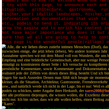
summary and to ask for excuses whom one feel
I try with this page, to announce each and 
situation, architecture, gastronomy, ru
his(her,your) idyllic landscapes, his(her,y
information and documentation that wish to 
etc., podeis to send it, indicating its or
grow the pagina and to enrich his content in
Not have major importance who does it but 
sure that we all are going to help to cont
this page is the wonderful people(village) o
Alle, die wir lieben dieses zutiefst intimen Menschen (Dorf), d
inzwischen einige, die jetzt leben (leben), Wo andere kommen Jahr 
Ausnahme sprechen wir mit dem Mund voll von Wundern, die uns biete
Empfang und eine brüderliche Gemeinschaft, aber nur wenige Person
ermutigt zu konstruieren dieser Seite। Ich versuche zu kompilieren
persönliche Kommentare, sowie Kommentare und Dokumentation extr
realisiert jede der Ziffern von denen dieses Blog besteht Und ich 
fragen Sie nach Ausreden Denen man fühlt sich beugte sie momentan 
kleiner, als die Situation, Architektur, Gastronomie, Fremdenverkehr im
usw., und natürlich werde ich nicht in der Lage, bis er nur: Weil es 
podeis zu schicken, unter Angabe ihrer Herkunft, der
xares2008@ho
der alle profitieren diejenigen, die wissen wollen, die Exzellenz dies
nicht nur. Ich bin sicher, dass wir alle wollen helfen, einen Beitra
"Xares".
Tutto ciò che amiamo profondamente questa intima persone (villagg