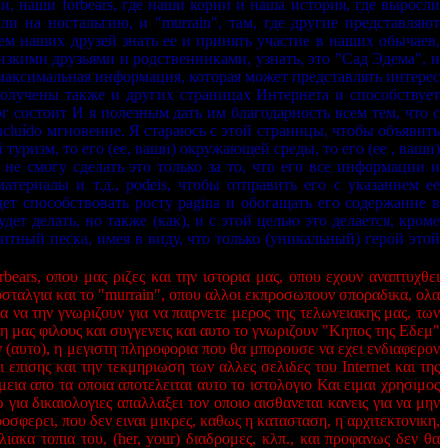
, наши forbears, где наши корни и наша история, где выросли
ли на ностальгию, и "murrain", там, где другие представляют
ем наших друзей знать ее и принять участие в наших обычаев,
зкими друзьями и родственниками, узнать, это "Сад Эдема", и
 максимальная информация, которая может представлять интерес
олучены также и других страницах Интернета и способствует
г состоит И я полезным дать им благодарность всем тем, что с
cluído мгновение. Я стараюсь с этой страницы, чтобы объявить
 туризм, то его (ее, ваши) окружающей среды, то его (ее , ваши)
я не смогу сделать это только за то, что его все информации и
териалы и т.д., podeis, чтобы отправить его с указанием ее
ет способствовать росту pagina и обогащать его содержание в
дет делать, но также (как), и с этой целью это делается, кроме
итный песка, имея в виду, что только (уникальный) герой этой
ears, οπου μας ριζες και την ιστορια μας, οπου εχουν αναπτυχθει
νοσταλγια και το "murrain", οπου αλλοι εκπροσωπουν σποραδικα, ολα
 να την γνωριζουν για να παιρνετε μερος της τελωνειακης μας, των
η μας φιλους και συγγενεις και αυτο το γνωριζουν "Κηπος της Εδεμ"
ν (αυτο), η μεγιστη πληροφορια που θα μπορουσε να εχει ενδιαφερον
 επισης και την τεκμηριωση των αλλες σελιδες του Internet και της
ια απο τα οποια αποτελειται αυτο το ιστολογιο Και ειμαι χρησιμος
για δικαιολογιες απαλλαξει τον οποιο αισθανεται κανεις για να μην
οσφερει, που δεν ειναι μικρες, καθως η κατασταση, η αρχιτεκτονικη,
λλιακα τοπια του, (her, your) διαδρομες, κλπ., και προφανως δεν θα