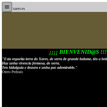
xares.es
¡¡¡¡ BIENVENID@S !!!!
"Esta ergueita terra do Xares, de serra de grande balume, tén a bele
Hay unha vivencia fermosa, de serra.
Ten hidalguía e dozura e unha pas ademirable."
Otero Pedraio