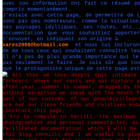
avec son information ont fait ce résumé p
compris momentanément.
J'essaie avec cette page, de permettre de c
sont pas peu nombreuses, comme la situation
ses paysages idylliques, ses routes, etc..
documentation que vous souhaitiez apporte
l'envoyer, en indiquant son origine à
xares2008@hotmail.com
et nous lui inclurons
de de tous ceux qui souhaitent connaître les
Il n'a pas de plus grande importance qui le
pas seulement le faire. Je suis sûr que tou
que le protagoniste unique de cette page est
All that we love deeply this intimate 
forbears, where our roots and our history a
after year, summer to summer, dragged by th
without exception we speak with the mouth f
part of our customs, of our people(village
are not our close friends and relatives kno
construct this page.
I try to compile in her(it), the maximum 
photographies and personal commentaries, as
facilitated documentation, which I will be 
this blog consists And I am useful to give