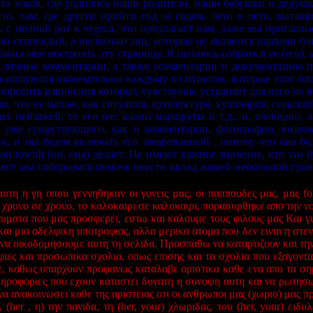
та земля, где родились наши родители, наши бабушки и дедушки
о, там, где другие прийти год за годом, лето в лето, вытащи
ь с полной рот в чудеса, что предлагает нам, даже мы приглаша
ой стипендий, а несколько лиц, которые не являются нашими бли
ил мне построить эту страницу. Я пытаюсь собрать в ее (его),
 личные комментарии, а также комментарии и документацию п
реализуются окончательно каждому из пунктов, которые этот бло
просить извинения которых чувствуешь устраняет для него не in
нам, что не малые, как ситуация, архитектура, кулинария, сельский
их пейзажей, то его (ее, ваши) маршруты и т.д., и, очевидно, 
 уже существующего, как и комментарии, фотографии, видеома
, и мы будем включать его зачарованный , потому что она буд
ой townIt (он, она) делает. Не имеют важное значение, кто это бу
что все мы собираемся помочь внести вклад нашей небольшой гран
τη η γη οπου γεννηθηκαν οι γονεις μας, οι παππουδες μας, μας forb
ο χρονο σε χρονο, το καλοκαιρι σε καλοκαιρι, παρασυρθηκε απο την 
υματα που μας προσφερει, εστω και καλουμε τους φιλους μας Και για
ι μια αδελφικη υποτροφιας, αλλα μερικα ατομα που δεν ειναι η στεν
ου να οικοδομησουμε αυτη τη σελιδα. Προσπαθω να καταρτιζουν και τη
ιες και προσωπικα σχολια, οπως επισης και τα σχολια που εξαγονται
, καθως υπαρχουν προφανως καταλαβε οριστικα καθε ενα απο τα σημε
πληροφοριες που εχουν καταστει δυνατη η συνοψη αυτη και να ρωτησω 
α ανακοινωσει καθε της αριστειας οτι οι ανθρωποι μας (χωριο) μας πρ
 (her , η) την πανιδα, τη (her, your) χλωριδας, του (her, your) ειδυ