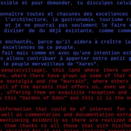
ossible et pour demander, tu disculpes celu
onnaître toutes et chacunes des excellences
, l'architecture, la gastronomie, tourisme r
, et je ne pourrai pas seulement le faire 
r diviser de du déjà existante, comme comm
 enchantés, parce qu'il aidera à croître la
 excellences de ce peuple.
 fait mais comme et avec qu'une intention es
s allons contribuer à apporter notre petit 
 le peuple merveilleux de "Xares".
people(village), this land where there we
re, where there have grown up some of that 
e nostalgia and the "murrain", where others
ull of the marvels that offers us, even we 
), offering them an exquisite reception and 
w this "Garden of Eden" and this it is the o
information that could be of interest for 
 well as commentaries and documentation extr
mentioning evidently as there are realized 
 them thanks to all those that with his(he