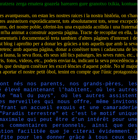
uratzera zerga ematera goazela harearen gure granotxo txikia, kontuan
 avantpassats, on estan les nostres raices i la nostra història, on s'han
ltres assisteixen esporàdicament, tots absolutament tots, sense excepció
ms, del nostre poble, oferint-los una exquisida acollida i una fraternal
'ha animat a construir aquesta pàgina. Tracte de recopilar en ella, la
mentaris i documentació treta tambien d'altres pàgines d'internet i de
 blog i aprofito per a donar les gràcies a tots aquells que amb la seva
retenc amb aquesta pàgina, donar a conèixer totes i cadascuna de les
una, la seva flora, els seus idíl·lics paisatges, les seves rutes, etc., i
, fotos, videos, etc., podeis enviar-la, indicant la seva procedència a
lls que desitgen conèixer les excel·lències d'aquest poble. No té major
aportar el nostre petit òbol, tenint en compte que l'únic protagonista
sont nés nos parents, nos grands-pères, les
é élevé maintenant l'habitent, où les autres
le "mal du pays", où les autres assistent
es merveilles qui nous offre, même invitons
ffrant un accueil exquis et une camaraderie
"Paradis terrestre" et c'est le motif unique
maximale qui peut être d'un intérêt pour une
es commentaires personnels, ainsi que des
ation facilitée que je citerai évidemment à
ofite pour les donner grâce à tous ceux qui