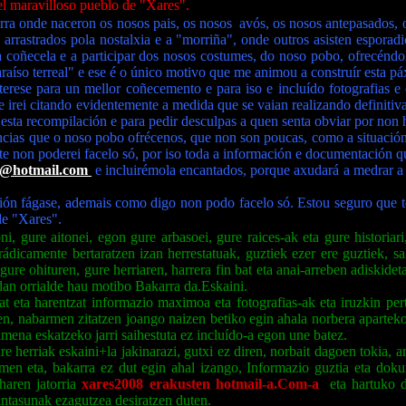
 el maravilloso pueblo de "Xares".
rra onde naceron os nosos pais, os nosos
avós, os nosos antepasados, o
, arrastrados pola nostalxia e a "morriña", onde outros asisten espora
 coñecela e a participar dos nosos costumes, do noso pobo, ofrecéndol
aíso terreal" e ese é o único motivo que me animou a construír esta pá
terese para un mellor coñecemento e para iso e incluído fotografias 
e irei citando evidentemente a medida que se vaian realizando definiti
e esta recompilación e para pedir desculpas a quen senta obviar por n
cias que o noso pobo ofrécenos, que non son poucas, como a situación, 
mente non poderei facelo só, por iso toda a información e documentación 
8@hotmail.com
e incluirémola encantados, porque axudará a medrar a 
ón fágase, ademais como digo non podo facelo só. Estou seguro que to
de "Xares".
i, gure aitonei, egon gure arbasoei, gure raices-ak eta gure historiari
porádicamente bertaratzen izan herrestatuak, guztiek ezer ere guztiek,
ure ohituren, gure herriaren, harrera fin bat eta anai-arreben adiskidet
idan orrialde hau motibo Bakarra da.Eskaini.
at eta harentzat informazio maximoa eta fotografias-ak eta iruzkin pe
aren, nabarmen zitatzen joango naizen betiko egin ahala norbera aparte
mena eskatzeko jarri saihestuta ez incluído-a egon une batez.
re herriak eskaini+la jakinarazi, gutxi ez diren, norbait dagoen tokia, 
armen eta, bakarra ez dut egin ahal izango, Informazio guztia eta dok
 haren jatorria
xares2008 erakusten hotmail-a.Com-a
eta hartuko d
intasunak ezagutzea desiratzen duten.