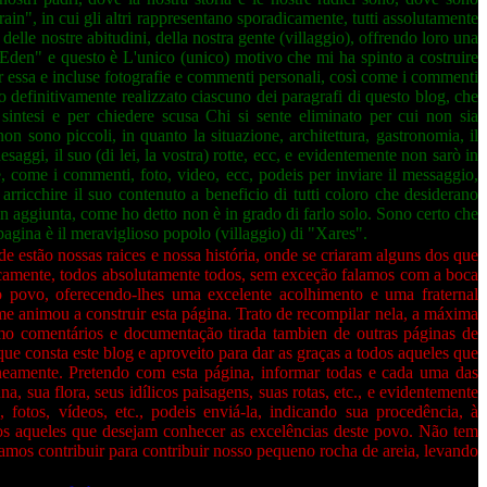
rrain", in cui gli altri rappresentano sporadicamente, tutti assolutamente
 delle nostre abitudini, della nostra gente (villaggio), offrendo loro una
Eden" e questo è L'unico (unico) motivo che mi ha spinto a costruire
er essa e incluse fotografie e commenti personali, così come i commenti
 definitivamente realizzato ciascuno dei paragrafi di questo blog, che
 sintesi e per chiedere scusa Chi si sente eliminato per cui non sia
n sono piccoli, in quanto la situazione, architettura, gastronomia, il
i paesaggi, il suo (di lei, la vostra) rotte, ecc, e evidentemente non sarò in
e, come i commenti, foto, video, ecc, podeis per inviare il messaggio,
arricchire il suo contenuto a beneficio di tutti coloro che desiderano
in aggiunta, come ho detto non è in grado di farlo solo. Sono certo che
 pagina è il meraviglioso popolo (villaggio) di "Xares".
 estão nossas raices e nossa história, onde se criaram alguns dos que
dicamente, todos absolutamente todos, sem exceção falamos com a boca
o povo, oferecendo-lhes uma excelente acolhimento e uma fraternal
 animou a construir esta página. Trato de recompilar nela, a máxima
omo comentários e documentação tirada tambien de outras páginas de
ue consta este blog e aproveito para dar as graças a todos aqueles que
neamente. Pretendo com esta página, informar todas e cada uma das
, sua flora, seus idílicos paisagens, suas rotas, etc., e evidentemente
fotos, vídeos, etc., podeis enviá-la, indicando sua procedência, à
dos aqueles que desejam conhecer as excelências deste povo. Não tem
mos contribuir para contribuir nosso pequeno rocha de areia, levando