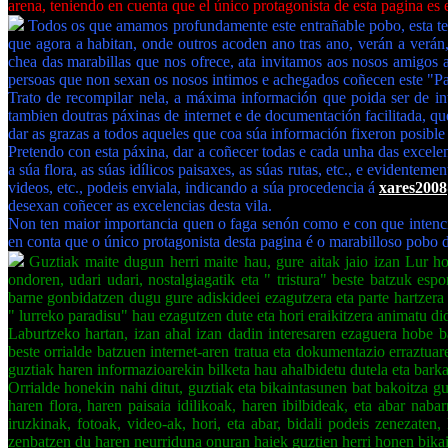
arena, teniendo en cuenta que el único protagonista de esta pagina es
Todos os que amamos profundamente este entrañable pobo, esta te
que agora a habitan, onde outros acoden ano tras ano, verán a verán
chea das marabillas que nos ofrece, ata invitamos aos nosos amigos a
persoas que non sexan os nosos intimos e achegados coñecen este "Par
Trato de recompilar nela, a máxima información que poida ser de in
tambien doutras páxinas de internet e de documentación facilitada, qu
dar as grazas a todos aqueles que coa súa información fixeron posibl
Pretendo con esta páxina, dar a coñecer todas e cada unha das excelen
a súa flora, as súas idílicos paisaxes, as súas rutas, etc., e evidente
videos, etc., podeis enviala, indicando a súa procedencia á
xares200
desexan coñecer as excelencias desta vila.
Non ten maior importancia quen o faga senón como e con que intenci
en conta que o único protagonista desta pagina é o marabilloso pobo 
Guztiak maite dugun herri maite hau, gure aitak jaio izan Lur hon
ondoren, udari udari, nostalgiagatik eta " tristura" beste batzuk es
barne gonbidatzen dugu gure adiskideei ezagutzera eta parte hartzera g
" lurreko paradisu" hau ezagutzen dute eta hori eraikitzera animatu d
Laburtzeko hartan, izan ahal izan dadin interesaren ezaguera hobe b
beste orrialde batzuen internet-aren tratua eta dokumentazio erraztu
guztiak haren informazioarekin bilketa hau ahalbidetu dutela eta barka
Orrialde honekin nahi ditut, guztiak eta bikaintasunen bat bakoitza gu
haren flora, haren paisaia idilikoak, haren ibilbideak, eta abar nab
iruzkinak, fotoak, video-ak, hori, eta abar, bidali podeis zenezaten,
zenbatzen du haren neurriduna onuran haiek guztien herri honen bika