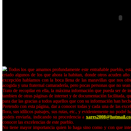
Todos los que amamos profundamente este entrañable pueblo, esta t
criado algunos de los que ahora la habitan, donde otros acuden año t
excepción hablamos con la boca llena de las maravillas que nos ofre
acogida y una fraternal camaradería, pero pocas personas que no sean 
Trato de recopilar en ella, la máxima información que pueda ser de i
tambien de otras páginas de internet y de documentación facilitada, 
para dar las gracias a todos aquellos que con su información han hech
Pretendo con esta página, dar a conocer todas y cada una de las excel
flora, sus idílicos paisajes, sus rutas, etc., y evidentemente no podré
podeis enviarla, indicando su procedencia a
xares2008@hotmail.
conocer las excelencias de este pueblo.
No tiene mayor importancia quien lo haga sino como y con que inte