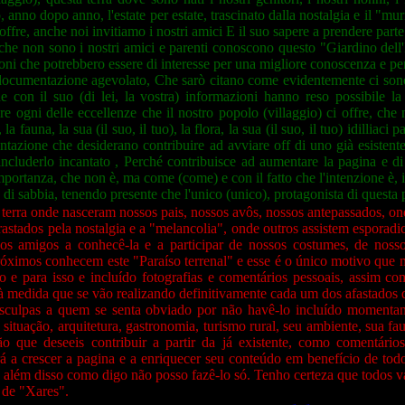
o, anno dopo anno, l'estate per estate, trascinato dalla nostalgia e il "mu
offre, anche noi invitiamo i nostri amici E il suo sapere a prendere parte
che non sono i nostri amici e parenti conoscono questo "Giardino dell'
zioni che potrebbero essere di interesse per una migliore conoscenza e p
a documentazione agevolato, Che sarò citano come evidentemente ci sono
he con il suo (di lei, la vostra) informazioni hanno reso possibile la
gni delle eccellenze che il nostro popolo (villaggio) ci offre, che no
, la fauna, la sua (il suo, il tuo), la flora, la sua (il suo, il tuo) idilliac
entazione che desiderano contribuire ad avviare off di uno già esistent
ncluderlo incantato , Perché contribuisce ad aumentare la pagina e di 
mportanza, che non è, ma come (come) e con il fatto che l'intenzione è, 
to di sabbia, tenendo presente che l'unico (unico), protagonista di questa
rra onde nasceram nossos pais, nossos avôs, nossos antepassados, onde
rastados pela nostalgia e a "melancolia", onde outros assistem espora
sos amigos a conhecê-la e a participar de nossos costumes, de noss
ximos conhecem este "Paraíso terrenal" e esse é o único motivo que me
 e para isso e incluído fotografias e comentários pessoais, assim c
 à medida que se vão realizando definitivamente cada um dos afastados q
desculpas a quem se senta obviado por não havê-lo incluído momenta
uação, arquitetura, gastronomia, turismo rural, seu ambiente, sua fauna
 que deseeis contribuir a partir da já existente, como comentários, 
rá a crescer a pagina e a enriquecer seu conteúdo em benefício de to
além disso como digo não posso fazê-lo só. Tenho certeza que todos va
 de "Xares".