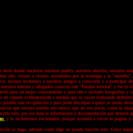
ierra donde nacieron nuestros padres, nuestros abuelos, nuestros ante
ras año, verano a verano, arrastrados por la nostalgia y la "morriña"
ce, incluso invitamos a nuestros amigos a conocerla y a participar de
nuestros intimos y allegados conocen este "Paraíso terrenal" y ese es e
nterés para un mejor conocimiento y para ello e incluido fotografias 
que iré citando evidentemente a medida que se vayan realizando definiti
o posible esta recopilación y para pedir disculpas a quien se sienta o
encias que nuestro pueblo nos ofrece, que no son pocas, como la situaci
 hacerlo solo, por eso toda la información y documentación que deseeis apo
com
y la incluiremos encantados, porque ayudará a crecer la pagina y 
nción se haga, además como digo no puedo hacerlo solo. Estoy seguro