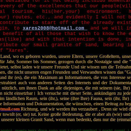
s obviated for it not being incluído momenta
every of the excellences that our people(vi
ral tourism, his(her,your) environment, h
our) routes, etc., and evidently I will not 
contribute to start off of the already exis
igin, to
xares2008@hotmail.com
and we will in
 benefit of all those that wish to know the 
as(like) and with that intention is done, i
ribute our small granite of sand, bearing i
f "Xares".
as Land, wo es geboren wurden, unsere Eltern, unsere Großeltern, un
für Jahr, Sommer bis Sommer, gezogen durch die Nostalgie und die "mu
t, selbst laden wir unsere Freunde Und sie wissen um die Teilnahme 
en, die nicht unseren engen Freunden und Verwandten wissen das "Gard
 und ihr (es), die ein Maximum an Informationen, die von Interesse s
ahiert auch von anderen Seiten des Internets und der Dokumentation
bin nützlich, um ihnen Dank an alle diejenigen, die mit seinem (sie, 
nicht einsetzbar। Ich versuche mit dieser Seite, ankündigen zu jedem
 ländlichen Raum, sein (ihr,), seine (ihre Ihre) Fauna, sein (ihr, Ihr) Fl
alle Information und Dokumentation, die wünschen, einen Beitrag zu beg
tmail.com
Richtung, und wir werden ihn verzaubert , Denn sie wird da
er townIt (er, sie) tut. Keine große Bedeutung, die er aber als (wie) u
g zu unserer kleinen Granit Sand, wenn man bedenkt, dass nur die (einma
io), questa terra dove sono nati i nostri genitori, i nostri nonni, i 