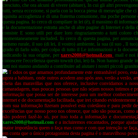
cresciuto, che ora alcuni di vivere (abitare), In cui gli altri provengon
tutti, senza eccezione, si parla con la bocca piena di meraviglie che ci 
squisita accoglienza e di una fraterna comunione, ma poche persone 
questa pagina. Io cerco di compilare in lei (è), il massimo di informa
e la documentazione estratta anche di altre pagine di Internet e dell
consiste E sono utili per dare loro ringraziamento a tutti coloro c
momentaneamente included. Io cerco di questa pagina, per annunciare o
turismo rurale, il suo (di lei, il vostro) ambiente, la sua (il suo , Il tuo)
grado di farlo solo, per colpa di tutto il Le informazioni e la docum
indicando la sua origine, per
xares2008@hotmail.com
mail e noi i
conoscere l'eccellenza questo townIt (lui, lei) fa. Non hanno grande i
tutti noi stanno andando a contribuire ad aiutare i nostri piccoli grani
T
odos os que amamos profundamente este entranhável povo, esta te
agora a habitam, onde outros acodem ano após ano, verão a verão, ar
cheia das maravillas que nos oferece, inclusive convidamos a nos
camaradagem, mas poucas pessoas que não sejam nossos intimos e pró
informação que possa ser de interesse para um melhor conhecimento
internet e de documentação facilitada, que irei citando evidentemente
com sua informação fizeram possível esta coletânea e para pedir 
excelências que nosso povo nos oferece, que não são poucas, como a sit
não poderei fazê-lo só, por isso toda a informação e documentação
xares2008@hotmail.com
e a incluiremos encantados, porque ajuda
maior importância quem o faça mas como e com que intenção se faça, 
em conta que o único protagonista desta pagina é o maravilhoso povo