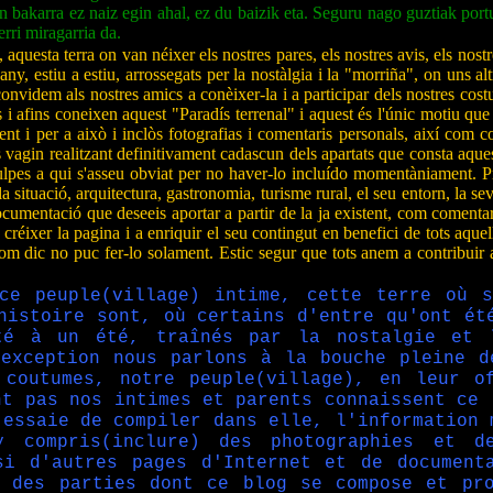
 bakarra ez naiz egin ahal, ez du baizik eta. Seguru nago guztiak port
rri miragarria da.
esta terra on van néixer els nostres pares, els nostres avis, els nostres
 any, estiu a estiu, arrossegats per la nostàlgia i la "morriña", on uns a
onvidem als nostres amics a conèixer-la i a participar dels nostres costu
 afins coneixen aquest "Paradís terrenal" i aquest és l'únic motiu que m
 i per a això i inclòs fotografias i comentaris personals, així com co
vagin realitzant definitivament cadascun dels apartats que consta aquest
culpes a qui s'asseu obviat per no haver-lo incluído momentàniament. P
ituació, arquitectura, gastronomia, turisme rural, el seu entorn, la seva fa
cumentació que deseeis aportar a partir de la ja existent, com comentaris
créixer la pagina i a enriquir el seu contingut en benefici de tots aque
m dic no puc fer-lo solament. Estic segur que tots anem a contribuir a 
ce peuple(village) intime, cette terre où 
histoire sont, où certains d'entre qu'ont ét
té à un été, traînés par la nostalgie et 
 exception nous parlons à la bouche pleine d
coutumes, notre peuple(village), en leur o
nt pas nos intimes et parents connaissent ce 
'essaie de compiler dans elle, l'information 
 compris(inclure) des photographies et d
si d'autres pages d'Internet et de document
e des parties dont ce blog se compose et pr