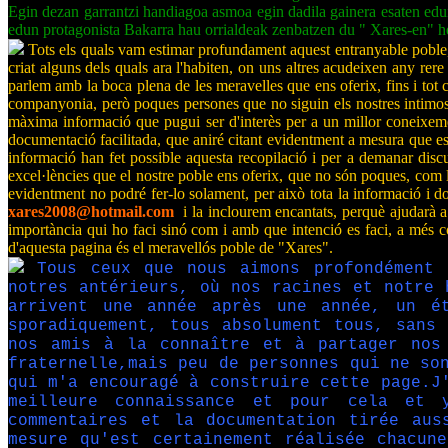
Egin dezan garrantzi handiagoa asmoa egin dadila gainera esaten edun
edun protagonista Bakarra hau orrialdeak zenbatzen du " Xares-en" he
Tots els quals vam estimar profundament aquest entranyable poble, aqu
criat alguns dels quals ara l'habiten, on uns altres acudeixen any rere
parlem amb la boca plena de les meravelles que ens oferix, fins i tot c
companyonia, però poques persones que no siguin els nostres intimos i
màxima informació que pugui ser d'interès per a un millor coneixement
documentació facilitada, que aniré citant evidentment a mesura que es 
informació han fet possible aquesta recopilació i per a demanar dis
excel·lències que el nostre poble ens oferix, que no són poques, com la s
evidentment no podré fer-lo solament, per això tota la informació i do
xares2008@hotmail.com
i la inclourem encantats, perquè ajudarà a 
importància qui ho faci sinó com i amb que intenció es faci, a més co
d'aquesta pagina és el meravellós poble de "Xares".
Tous ceux que nous aimons profondément 
notres antérieurs, où nos racines et notre 
arrivent une année après une année, un é
sporadiquement, tous absolument tous, sans
nos amis à la connaître et à partager nos 
fraternelle,mais peu de personnes qui ne so
qui m'a encouragé à construire cette page.J
meilleure connaissance et pour cela et y
commentaires et la documentation tirée aus
mesure qu'est certainement réalisée chacun