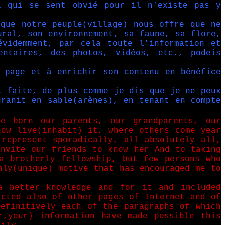
i qui se sent obvié pour il n'existe pas y
 que notre peuple(village) nous offre que ne
ural, son environnement, sa faune, sa flore,
évidemment, par cela toute l'information et
entaires, des photos, vidéos, etc., podeis
 page et à enrichir son contenu en bénéfice
t faite, de plus comme je dis que je ne peux
granit en sable(arènes), en tenant en compte
re born our parents, our grandparents, our
now live(inhabit) it, where others come year
 represent sporadically, all absolutely all,
invite our friends to know her And to taking
a brotherly fellowship, but few persons who
nly(unique) motive that has encouraged me to
a better knowledge and for it and included
acted also of other pages of Internet and of
definitively each of the paragraphs of which
r,your) information have made possible this