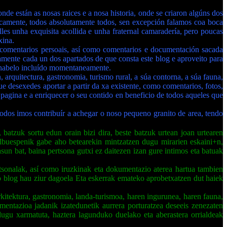
nde están as nosas raices e a nosa historia, onde se criaron algúns dos
dicamente, todos absolutamente todos, sen excepción falamos coa boca
les unha exquisita acollida e unha fraternal camaradería, pero poucas
xina.
e comentarios persoais, así como comentarios e documentación sacada
vamente cada un dos apartados de que consta este blog e aproveito para
on habelo incluído momentaneamente.
arquitectura, gastronomia, turismo rural, a súa contorna, a súa fauna,
que desexedes aportar a partir da xa existente, como comentarios, fotos,
pagina e a enriquecer o seu contido en beneficio de todos aqueles que
dos imos contribuír a achegar o noso pequeno granito de area, tendo
, batzuk sortu edun orain bizi dira, beste batzuk urtean joan urtearen
 salbuespenik gabe aho betearekin mintzatzen dugu mirarien eskaini+n,
asun bat, baina pertsona gutxi ez daitezen izan gure intimos eta batuak
rtsonalak, así como iruzkinak eta dokumentazio aterea hartua tambien
ko blog hau ziur dagoela Eta eskerrak emateko aprobetxatzen dut haiek
arkitektura, gastronomia, landa-turismoa, haren ingurunea, haren fauna,
umentazioa jadanik izatedunetik aurrera porturatzea deseeis zenezaten
ugu xarmatuta, haztera lagunduko duelako eta aberastera orrialdeak