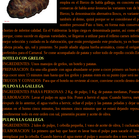
emplea en el Bierzo de habla gallega, en concreto e
comarcas de habla astur-leonesa las variantes van de b
Bierzo, la denominación alternativa lloscu, es variant
también al demo, quizá porque se se considerase el pe
nombre personal Paio o bien, en forma más conserva
chorizo de inferior calidad. En el Valdeorras la tripa ciega es denominada pastor, así como e
porque, como sucede en algunas variedades, se llegaron a utilizar para el relleno carnes infe
mejor selección y cuidado en la elaboración, que están prestigiando este producto, ya en buen 
cabeza picada, ajo, sal y pimiento. Se puede añadir alguna hierba aromática, como el oréga
preferidos para el Carnaval. Se come acompañado de patata y sobre todo de repollo cocido.En e
BOTELO CON GRELOS
:
INGREDIENTES: Unos manojos de grelos, un botelo y patatas.
PREPARACION: En una olla grande con agua abundante se pone a cocer primero un buen rato el 
deja cocer unos 15 minutos mas hasta que los grelos y patatas esten en su punto (que será no
TRUCOS Y CONSEJOS: Para que el botelo no reviente al cocer, conviene cocerlo dentro de un
PULPO A LA GALLEGA
:
INGREDIENTES PARA 6 PERSONAS: 2 Kg. de pulpo, 1 Kg. de patatas medianas, Pimentón p
ELABORACION: Lavar el pulpo en agua fría. Poner a hervir el agua. Cuando hierva, meter e
después de lo anterior, el agua vuelva a hervir, echar el pulpo y las patatas peladas y dejar
patatas en el horno cinco minutos, los mismos cinco minutos que se estará dejando reposar
condimentar todo en este orden con sal, pimentón picante y aceite de oliva.
PULPO A LA GALLEGA
.
INGREDIENTES: 2 kilos de pulpo, 1 cebolla pequeña, 1 vaso de aceite de oliva, 1 cucharada
ELABORACION: Lo primero que hay que hacer es lavar bien el pulpo para sacarle el limo que
reemplazar por la cebolla. Cuando hierva el agua meter el pulpo y asustarlo dos o tres veces "