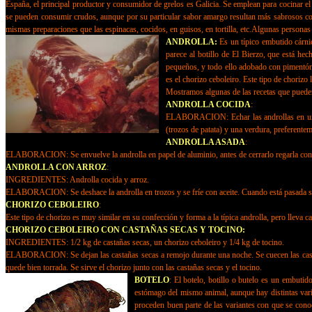
España, el principal productor y consumidor de grelos es Galicia. Se emplean para cocinar el 
se pueden consumir crudos, aunque por su particular sabor amargo resultan más sabrosos coc
mismas preparaciones que las espinacas, cocidos, en guisos, en tortilla, etc.Algunas personas
ANDROLLA:
Es un típico embutido cárnic
parece al botillo de El Bierzo, que está he
pequeños, y todo ello adobado con pimentón, 
es el chorizo ceboleiro. Este tipo de chorizo
Mostramos algunas de las recetas que pueden
ANDROLLA COCIDA
:
ELABORACION: Echar las androllas en un rec
(trozos de patata) y una verdura, preferente
ANDROLLA ASADA
:
ELABORACION: Se envuelve la androlla en papel de aluminio, antes de cerrarlo regarla con vi
ANDROLLA CON ARROZ
:
INGREDIENTES: Androlla cocida y arroz.
ELABORACION: Se deshace la androlla en trozos y se fríe con aceite. Cuando está pasada se 
CHORIZO CEBOLEIRO
:
Este tipo de chorizo es muy similar en su confección y forma a la típica androlla, pero lleva
CHORIZO CEBOLEIRO CON CASTAÑAS SECAS Y TOCINO:
INGREDIENTES: 1/2 kg de castañas secas, un chorizo ceboleiro y 1/4 kg de tocino.
ELABORACION: Se dejan las castañas secas a remojo durante una noche. Se cuecen las castaña
quede bien torrada. Se sirve el chorizo junto con las castañas secas y el tocino.
BOTELO
: El botelo, botillo o butelo es un embuti
estómago del mismo animal, aunque hay distintas varia
proceden buen parte de las variantes con que se cono