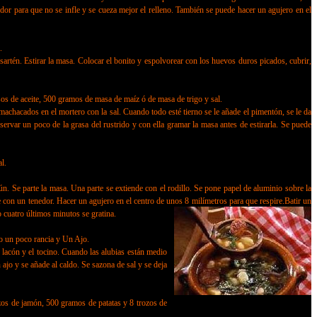
dor para que no se infle y se cueza mejor el relleno. También se puede hacer un agujero en el
.
artén. Estirar la masa. Colocar el bonito y espolvorear con los huevos duros picados, cubrir,
os de aceite, 500 gramos de masa de maíz ó de masa de trigo y sal.
hacados en el mortero con la sal. Cuando todo esté tierno se le añade el pimentón, se le da
eservar un poco de la grasa del rustrido y con ella gramar la masa antes de estirarla. Se puede
l.
 Se parte la masa. Una parte se extiende con el rodillo. Se pone papel de aluminio sobre la
ie con un tenedor. Hacer un agujero en el centro de unos 8 milímetros para que respire.Batir un
 cuatro últimos minutos se gratina.
 un poco rancia y Un Ajo.
lacón y el tocino. Cuando las alubias están medio
 ajo y se añade al caldo. Se sazona de sal y se deja
os de jamón, 500 gramos de patatas y 8 trozos de