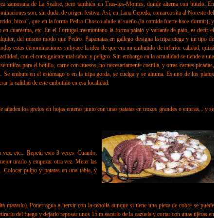
arca zamorana de La Seabre, pero también en Tras-los-Montes, donde alterna con butelo. En
ominaciones son, sin duda, de origen festiva. Así, en Lana Cepeda, comarca sita al Noreste del
torcido; bizco", que en la forma Pedro Chosco alude al sueño (la comida fuerte hace dormir), y
 en cuaresma, etc. En el Portugal trasmontano la forma palaio y variante de paio, es decir el
uier, del mismo modo que Pedro. Papanatas en gallego designa la tripa ciega y un tipo de
n todas estas denominaciones subyace la idea de que era un embutido de inferior calidad, quizá
cilidad, con el consiguiente mal sabor y peligro. Sin embargo en la actualidad se tiende a una
 utiliza para el botillo, carne con huesos, no necesariamente costilla, y otras carnes picadas,
n. Se embute en el estómago o en la tripa gorda, se cuelga y se ahuma. Es uno de los platos
ar la calidad de este embutido en esa localidad.
ñaden los grelos en hojas enteras junto con unas patatas en trozos grandes o enteras... y se
vez, etc... Repetir esto 3 veces. Cuando,
mejor tirarlo y empezar otra vez. Meter las
. Colocar pulpo y patatas en una tabla, y
a mazarlo). Poner agua a hervir con la cebolla aunque si tiene una pieza de cobre se puede
irarlo del fuego y dejarlo reposar unos 15 m.sacarlo de la cazuela y cortar con unas tijeras en