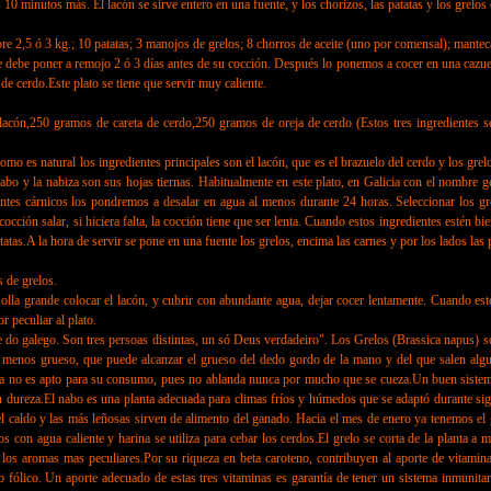
s 10 minutos más. El lacón se sirve entero en una fuente, y los chorizos, las patatas y los grelos 
 3 kg.; 10 patatas; 3 manojos de grelos; 8 chorros de aceite (uno por comensal); manteca
be poner a remojo 2 ó 3 días antes de su cocción. Después lo ponemos a cocer en una cazuela 
e cerdo.Este plato se tiene que servir muy caliente.
 gramos de careta de cerdo,250 gramos de oreja de cerdo (Estos tres ingredientes serán
 es natural los ingredientes principales son el lacón, que es el brazuelo del cerdo y los grelos
nabo y la nabiza son sus hojas tiernas. Habitualmente en este plato, en Galicia con el nombre 
ntes cárnicos los pondremos a desalar en agua al menos durante 24 horas. Seleccionar los gre
cción salar, si hiciera falta, la cocción tiene que ser lenta. Cuando estos ingredientes estén b
tatas.A la hora de servir se pone en una fuente los grelos, encima las carnes y por los lados las 
de grelos.
 grande colocar el lacón, y cubrir con abundante agua, dejar cocer lentamente. Cuando esté 
r peculiar al plato.
e do galego. Son tres persoas distintas, un só Deus verdadeiro". Los Grelos (Brassica napus) son
o menos grueso, que puede alcanzar el grueso del dedo gordo de la mano y del que salen alguna
 y ya no es apto para su consumo, pues no ablanda nunca por mucho que se cueza.Un buen sistema
u dureza.El nabo es una planta adecuada para climas fríos y húmedos que se adaptó durante siglo
el caldo y las más leñosas sirven de alimento del ganado. Hacia el mes de enero ya tenemos el g
ozos con agua caliente y harina se utiliza para cebar los cerdos.El grelo se corta de la planta
s los aromas mas peculiares.Por su riqueza en beta caroteno, contribuyen al aporte de vitami
fólico. Un aporte adecuado de estas tres vitaminas es garantía de tener un sistema inmunitar