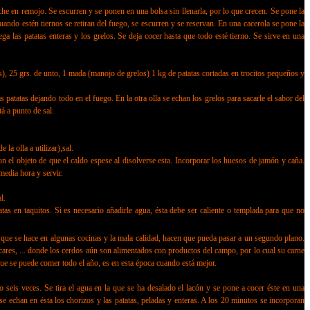
 en remojo. Se escurren y se ponen en una bolsa sin llenarla, por lo que crecen. Se pone la
Cuando estén tiernos se retiran del fuego, se escurren y se reservan. En una cacerola se pone la
ga las patatas enteras y los grelos. Se deja cocer hasta que todo esté tierno. Se sirve en una
25 grs. de unto, 1 mada (manojo de grelos) 1 kg de patatas cortadas en trocitos pequeños y
atatas dejando todo en el fuego. En la otra olla se echan los grelos para sacarle el sabor del
tá a punto de sal.
 olla a utilizar),sal.
el objeto de que el caldo espese al disolverse esta. Incorporar los huesos de jamón y caña.
media hora y servir.
l.
as en taquitos. Si es necesario añadirle agua, ésta debe ser caliente o templada para que no
so que se hace en algunas cocinas y la mala calidad, hacen que pueda pasar a un segundo plano.
ares, ... donde los cerdos aún son alimentados con productos del campo, por lo cual su carne
ue se puede comer todo el año, es en esta época cuando está mejor.
eis veces. Se tira el agua en la que se ha desalado el lacón y se pone a cocer éste en una
e echan en ésta los chorizos y las patatas, peladas y enteras. A los 20 minutos se incorporan