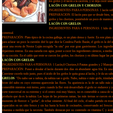
los grelos y el lacón a la cacerola, y se deja cocer uno
LACÓN CON GRELOS Y CHORIZOS
:
INGREDIENTES PARA 8 PERSONAS: 1 lacón sobre 2,5 ó
PREPARACION: El lacón para que se desale bien, se de
grelos y los chorizos, poniéndole un poco de manteca d
LACÓN CON GRELOS
:
INGREDIENTES PARA 6 PERSONAS: 1 kilo de lacón,250
comensal.
PREPARACIÓN: Plato típico de la cocina gallega, es un plato denso y fuerte. En este plato como
para aclarar un poco la cuestión diré lo que dice la Condesa Pardo Bazán, el grelo es la del 
pasar una receta de Nestor Luján recogida "in situ" por este gran gastrónomo. Los ingredie
dejaremos enteras. En una cazuela con agua, poner a cocer los ingredientes cárnicos, a media co
de su cocción. En el caldo que reste se cuecen los grelos, los chorizos y en último lugar las pa
LACÓN CON GRELOS
:
INGREDIENTES PARA 4 PERSONAS: 1 Lacón,6 Chorizos,6 Patatas grandes y 2 Manojos 
PREPARACIÓN: Poner a desalar el lacón durante dos días en abundante agua fría. En una olla
Conviene cocerlo todo junto, pues el ácido de los grelos le quita grasa al lacón, y le da un sabo
GRELOS
: "Do nabo sae a nabiza, da nabiza sae o grelo. Nabo, nabiza e máis grelo, trinidad
brote del nabo en cuyo extremo aparecerán las flores. Su apariencia es la de un tallo más 
comestible mientras está tierno, pero cuando la flor está desarrollada el grelo se endurece
corte transversal en su extremo y si el centro está muy blanco, no es comestible a causa de s
producto que da es la nabiza: Las hojas de las primeras ramas, las más tiernas se cuecen en 
momento de florecer o "grelar", de echar simiente. Al final del ciclo, el nabo partido en tr
esparcidos en un sitio fresco y sin luz hasta la hora de cocinarlos, conservando así fresco
vitamina a medida que la necesita. También destacan por su contenido en vitamina C y ácido 