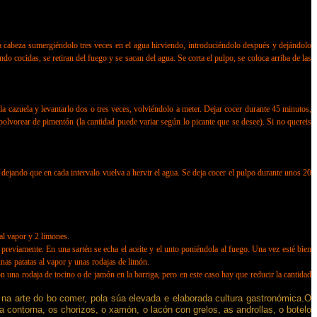
cabeza sumergiéndolo tres veces en el agua hirviendo, introduciéndolo después y dejándolo
o cocidas, se retiran del fuego y se sacan del agua. Se corta el pulpo, se coloca arriba de las
 cazuela y levantarlo dos o tres veces, volviéndolo a meter. Dejar cocer durante 45 minutos,
spolvorear de pimentón (la cantidad puede variar según lo picante que se desee). Si no quereis
ejando que en cada intervalo vuelva a hervir el agua. Se deja cocer el pulpo durante unos 20
l vapor y 2 limones.
reviamente. En una sartén se echa el aceite y el unto poniéndola al fuego. Una vez esté bien
unas patatas al vapor y unas rodajas de limón.
una rodaja de tocino o de jamón en la barriga, pero en este caso hay que reducir la cantidad
én na arte do bo comer, pola súa elevada e elaborada cultura gastronómica.O
 contorna, os chorizos, o xamón, o lacón con grelos, as androllas, o botelo