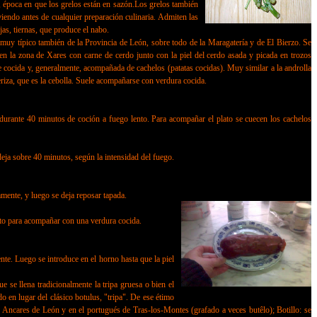
s, época en que los grelos están en sazón.Los grelos también
endo antes de cualquier preparación culinaria. Admiten las
as, tiernas, que produce el nabo.
 muy típico también de la Provincia de León, sobre todo de la Maragatería y de El Bierzo. Se
 en la zona de Xares con carne de cerdo junto con la piel del cerdo asada y picada en trozos
e cocida y, generalmente, acompañada de cachelos (patatas cocidas). Muy similar a la androlla
teriza, que es la cebolla. Suele acompañarse con verdura cocida.
urante 40 minutos de coción a fuego lento. Para acompañar el plato se cuecen los cachelos
eja sobre 40 minutos, según la intensidad del fuego.
ente, y luego se deja reposar tapada.
ucto para acompañar con una verdura cocida.
e. Luego se introduce en el horno hasta que la piel
 se llena tradicionalmente la tripa gruesa o bien el
 en lugar del clásico botulus, "tripa". De ese étimo
 Ancares de León y en el portugués de Tras-los-Montes (grafado a veces butêlo); Botillo: se