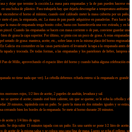
 grasa y dejar que termine la cocción.La masa para empanadas y la de pan pueden hacerse en
en una bolsa de plástico. Para trabajarla hay que dejarla descongelar a temperatura ambiente.
de encenderse el horno al mínimo, cuando esté caldeado meter la masa cubierta por un paño,
e mete el pan, la empanada, etc. La masa de pan puede adquirirse en panaderías. Para hacer la
a que la masa de empanada tenga bonito color, basta con humedecerla una vez estirada, y en la
on un pincel. Cuando las empanadas se hacen con masa corriente o de pan, conviene guardar una
e bien de grasa la capa superior. Por último, se pinta con un poco de grasa. A estas empanadas
l untado de grasa: manteca, aceite, etc., sobre latas o en la misma placa del horno engrasada
n Galicia era costumbre en las casas particulares el levantarle la tapa a la empanada antes de
rla tapada y troceada. De todas formas, a las empanadas y los pastelones de liebre, lamprea o
el Pan de Millo, aprovechando el espacio libre del horno y cuando habia alguna celebración en
anada no tiene nada que ver). La cebolla debemos echarla entera si la empanada es grande.
orrones rojos, 1/2 litro de aceite, 2 papeles de azaftán, levadura y sal.
 se queme el aceite; cuando esté bien caliente, sin que se queme, se le echa la cebolla y el
levedar 20 minutos, tapándola con un paño. Se parte la masa en dos mitades iguales y se estira,
 masa cerrando bien los bordes de la empanada. Se mete al horno durante 20 minutos.
 aceite y 1/4 litro de agua.
udo. Se deja subir 15 minutos tapada con un paño. En una sartén se pone 1/2 litro de aceite,
poco de aceite de la misma salsa y se coloca una capa fina de masa. Luego se echa el relleno, se