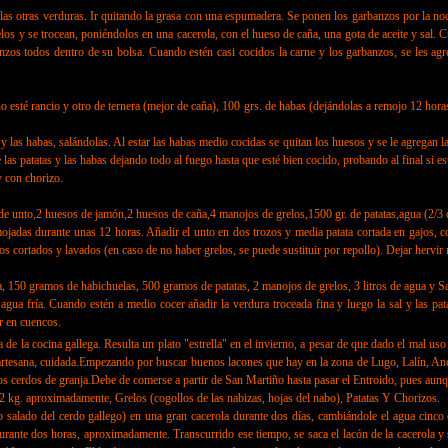
tras verduras. Ir quitando la grasa con una espumadera. Se ponen los garbanzos por la noche
elos y se trocean, poniéndolos en una cacerola, con el hueso de caña, una gota de aceite y sal. 
banzos todos dentro de su bolsa. Cuando estén casi cocidos la carne y los garbanzos, se les agre
ncio y otro de ternera (mejor de caña), 100 grs. de habas (dejándolas a remojo 12 horas), 
habas, salándolas. Al estar las habas medio cocidas se quitan los huesos y se le agregan las p
e las patatas y las habas dejando todo al fuego hasta que esté bien cocido, probando al final si es
 con chorizo.
2 huesos de jamón,2 huesos de caña,4 manojos de grelos,1500 gr. de patatas,agua (2/3 de la
das durante unas 12 horas. Añadir el unto en dos trozos y media patata cortada en gajos, con 
os cortados y lavados (en caso de no haber grelos, se puede sustituir por repollo). Dejar hervir 
150 gramos de habichuelas, 500 gramos de patatas, 2 manojos de grelos, 3 litros de agua y Sa
ua fría. Cuando estén a medio cocer añadir la verdura troceada fina y luego la sal y las patat
 en cuencos.
a de la cocina gallega. Resulta un plato "estrella" en el invierno, a pesar de que dado el mal u
 artesana, cuidada.Empezando por buscar buenos lacones que hay en la zona de Lugo, Lalín, Anc
os cerdos de granja.Debe de comerse a partir de San Martiño hasta pasar el Entroido, pues aunq
proximadamente, Grelos (cogollos de las nabizas, hojas del nabo), Patatas Y Chorizos.
ado del cerdo gallego) en una gran cacerola durante dos días, cambiándole el agua cinco o s
ante dos horas, aproximadamente. Transcurrido ese tiempo, se saca el lacón de la cacerola y s