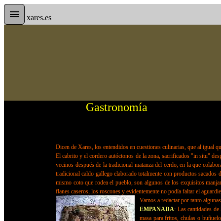
xares.es
Gastronomía
Dicen de Xares, los entendidos en cuestiones culinarias, que al igual qu
El cabrito y el cordero autóctonos de la zona, sacrificados "in situ" de
vecinos después de la tradicional matanza del cerdo, en la que colabor
tradicional caldo gallego elaborado totalmente con productos sacados de
mismo coto que rodea el pueblo, son algunos de los exquisitos manjar
flanes caseros, los roscones y evidentemente no podía faltar el aguardi
Vamos a redactar por tanto algunas 
EMPANADA
: Las cantidades de 
masa para fritos, chulas o buñuelo