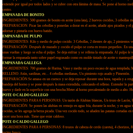
extiende por igual por todos lados y se cubre con otra lámina de masa. Se pone al horno medi
centro.
EMPANADA DE BONITO
:
INGREDIENTES: 500 gramos de bonito en aceite (una lata), 2 huevos cocidos, 3 cebollas med
PREPARACION: Picar las cebollas y ponerlas a dorar en el aceite, añadir ajos picados y el pe
adornar y pintarla con huevo batido.
EMPANADA DE PULPO
:
INGREDIENTES: Kilo y medio de pulpo cocido. 3 Cebollas, 2 dientes de ajo, 2 pimientos verde
PREPARACIÓN: Después de mazado y cocido el pulpo se corta en trozos pequeños. En una sarté
unas vueltas y luego se echa el pulpo. Se deja enfriar y se rellena la empanada. Al pulpo le v
formar la empanada tanto sobre papel engrasado como en molde tintado de aceite o mantequill
EMPANADA GALLEGA
:
INGREDIENTES: 700 gramos de Harina, Vaso y medio un poco escaso de agua templada, Medio 
RELLENO: Atún, sardinas, etc... 4 cebollas medianas, Un pimiento rojo asado y Pimentón.
PREPARACIÓN:Se amasa en un cuenco y se deja reposar durante una hora, tapada y a resguardo
bandeja del horno y se pone después la masa extendida, colocando el relleno. Extender la parte
huevo y darle en la superficie con una brocha.Meter al horno precalentado de medio a alto. H
POTE O CALDO GALLEGO
INGREDIENTES PARA 6 PERSONAS: Un tazón de Alubias blancas, Un trozo de Lacón, Un troz
PREPARACIÓN: Se ponen las alubias en remojo en agua fría, durante la noche, y en agua templ
cocidas, se les agrega la berza picada. Una vez cocido todo, se añaden las patatas cortadas en 
cocer una hora más. Tiene que estar caldoso.
POTE O CALDO GALLEGO
:
INGREDIENTES PARA 8 PERSONAS: 8 trozos de cabeza de cerdo (careta), 4 chorizos, 8 trozo
tocino fresco.