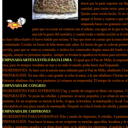
doren por la parte superior sin l
cantidad, para varias veces, pues 
Queda como recién hecha. Si no se
apagar el horno y esperar a que su
empanada basta con gramaría con la
parte que va a estar en contacto con el relleno, con agua en la que se
taza (de la grasa del rustrido), y cuando están a media cocción se le e
no hace falta echarles el huevo batido por encima. Y hay que tener en cuenta que la masa deb
y enharinada. Cocidas en horno de leña tienen más sabor. En horno de gas se colocan primero e
servirla, para que se viera su contenido, e incluso los comensales elegían masa del fondo o 
anguila, aunque se presentan tapados, siempre se levanta la tapadera en la mesa para servirlos
EMPANADA ARTESA ESTILO BAJA LIMIA
:
Al igual que el Pan de Millo, la empanad
casa, pues en tiempos resultaba un lujo y no todo el mundo podia hacer una Empanada.
INGREDIENTES: Se hace con la misma masa utilizada para el Pan de Millo, añadiendo Chori
PREPARACIÓN: En una olla o cazo grande se echa la masa, a la que añadimos Chorizo en ped
Entonces añadímos dos o tres pimientos (si estamos en temporada). El tiempo de coción es el
EMPANADA DE CONGRIO
:
INGREDIENTES PARA 10 PERSONAS:2 kg. y medio de congrio en filetes sin espinas, 1 kg. de ha
PREPARACIÓN: Se pican las cebollas y pimientos en tacos pequeños y se echan en una cazuela.
pimiento. En un recipiente se mezcla le leche, el agua, la levadura, la mantequilla y la sal. 
colocándola en una placa untada de mantequilla. Después se echa el fondo de cebolla y pimient
EMPANADA DE CHIPIRONES
:
INGREDIENTES PARA 8 PERSONAS: Kilo y medio de chipirones, 6 cebollas, 4 pimientos verdes 
PREPARACIÓN: Para hacer la masa, en un recipiente se mezclan agua tibia, levadura y la sal;
cebolla y pimientos picados y se dejan dorar bien; se le añaden los chipirones, el azafrán y la