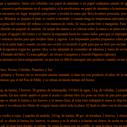
legar a quemarse, basta con cubrirlas con papel de aluminio o un papel cualquiera untado de
se conserva perfectamente en el congelador, si la envolvemos en papel de aluminio o la metemos 
 encuentra un lugar templado para poner a levedar la masa que lleva levadura prensada, pue
ba. Mientras se prepara el plato se vuelve a encender y cuando tenga la temperatura adecuada s
 grasa del rustrido del relleno o con manteca de cerdo, de vaca, aceite frito o margarina. Par
 ha disuelto un paquete de azafrán. Se mojan las manos y se colocan sobre la masa o se pinta c
cha por el agujero del centro y se mueve la empanada hacia los cuatro lados para que se impregn
e estirarse mucho para que resulten finas y jugosas. Las empanadas pueden prepararse sobre pape
n la parte baja y cuando ya está casi cocida se enciende el grill para que se dore por encima. E
de la tapadera según los gustos. Hoy se ha adoptado la costumbre de tabernas y bares de servi
. (Tomado del libro "Cocina gallega", de Alvaro Cunqueiro y Araceli Filgueira Iglesias).
a artesana se hacia antiguamente, ya que hoy es difícil conseguir este producto, cuando cocian 
zos, Tocino, Cebollas, Pimentos y Sai.
azos y Tocino (no es necesário mucha cantidad, si bien sin este producto el sabor de la emp
 mismo que el del Pan de Millo, y se retiran al mismo tiempo del horno.
rina, 2 huevos, 50 gramos de mantequilla, 1/4 litro de agua, 1 kg. de cebollas, 2 pimientos m
 En una sartén aparte se pone el aceite e calentar bien (se pone un trozo de pan para que no
Luego se añade la harina y los huevos y se amasa bien; al estar bien trabajada le masa se deja 
os y se colocan los filetes de congrio hasta cubrir toda la placa. Al final se cubre con la otra
o rojos, 2 papeles de azafrán, 3/4 kg. de harina, 40 grs. de levadura, 2 huevos, 1 chorro de
 se añade la harina, los huevos, se amasa y se le añade a la harina un chorro de aceite en cr
 sal; al estar bien dorado se retiran. Se estira la masa con un rodillo, se unta la placa con un 