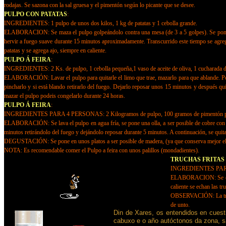
rodajas. Se sazona con la sal gruesa y el pimentón según lo picante que se desee.
PULPO CON PATATAS
:
INGREDIENTES: 1 pulpo de unos dos kilos, 1 kg de patatas y 1 cebolla grande.
ELABORACION: Se maza el pulpo golpeándolo contra una mesa (de 3 a 5 golpes). Se pone una
hervir a fuego suave durante 15 minutos aproximadamente. Transcurrido este tiempo se agregan l
patatas y se agrega ajo, siempre en caliente.
PULPO Á FEIRA
:
INGREDIENTES: 2 Ks. de pulpo, 1 cebolla pequeña,1 vaso de aceite de oliva, 1 cucharada de
ELABORACIÓN: Lavar el pulpo para quitarle el limo que trae, mazarlo para que ablande. Poner
pincharlo y si está blando retirarlo del fuego. Dejarlo reposar unos 15 minutos y después qui
mazar el pulpo podeis congelarlo durante 24 horas.
PULPO Á FEIRA
:
INGREDIENTES PARA 4 PERSONAS: 2 Kilogramos de pulpo, 100 gramos de pimentón picante,
ELABORACIÓN: Se lava el pulpo en agua fría, se pone una olla, a ser posible de cobre con ag
minutos retirándolo del fuego y dejándolo reposar durante 5 minutos. A continuación, se quita
DEGUSTACIÓN: Se pone en unos platos a ser posible de madera, (ya que conserva mejor el sa
NOTA: Es recomendable comer el Pulpo a feira con unos palillos (mondadientes).
TRUCHAS FRITAS
INGREDIENTES PARA 10 
ELABORACION: Se cortan
caliente se echan las t
OBSERVACIÓN: La trucha
de unto.
Din de Xares, os entendidos en cuesti
cabuxo e o año autóctonos da zona, sa