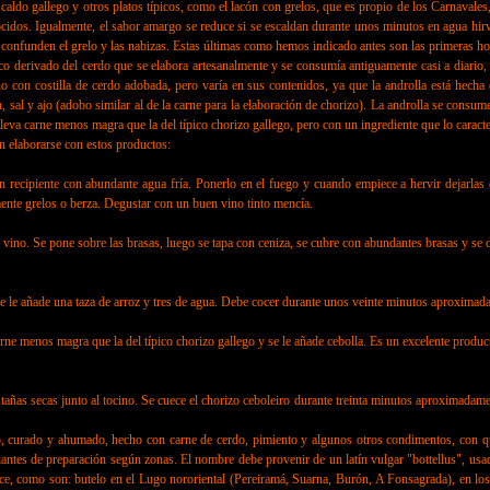
caldo gallego y otros platos típicos, como el lacón con grelos, que es propio de los Carnavale
idos. Igualmente, el sabor amargo se reduce si se escaldan durante unos minutos en agua hirvi
 confunden el grelo y las nabizas. Estas últimas como hemos indicado antes son las primeras hoj
o derivado del cerdo que se elabora artesanalmente y se consumía antiguamente casi a diario,
cho con costilla de cerdo adobada, pero varía en sus contenidos, ya que la androlla está hecha
sal y ajo (adobo similar al de la carne para la elaboración de chorizo). La androlla se consum
 lleva carne menos magra que la del típico chorizo gallego, pero con un ingrediente que lo carac
 elaborarse con estos productos:
ipiente con abundante agua fría. Ponerlo en el fuego y cuando empiece a hervir dejarlas d
mente grelos o berza. Degustar con un buen vino tinto mencía.
no. Se pone sobre las brasas, luego se tapa con ceniza, se cubre con abundantes brasas y se d
le añade una taza de arroz y tres de agua. Debe cocer durante unos veinte minutos aproximadam
 carne menos magra que la del típico chorizo gallego y se le añade cebolla. Es un excelente prod
s secas junto al tocino. Se cuece el chorizo ceboleiro durante treinta minutos aproximadament
do, curado y ahumado, hecho con carne de cerdo, pimiento y algunos otros condimentos, con que
ntes de preparación según zonas. El nombre debe provenir de un latín vulgar "bottellus", usado
ce, como son: butelo en el Lugo nororiental (Pereiramá, Suarna, Burón, A Fonsagrada), en los