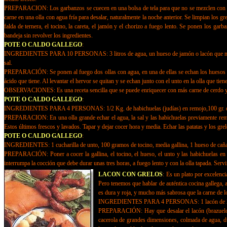
PREPARACION: Los garbanzos se cuecen en una bolsa de tela para que no se mezclen con las o
carne en una olla con agua fría para desalar, naturalmente la noche anterior. Se limpian los gr
falda de ternera, el tocino, la careta, el jamón y el chorizo a fuego lento. Se ponen los gar
bandeja sin revolver los ingredientes.
POTE O CALDO GALLEGO
:
INGREDIENTES PARA 10 PERSONAS: 3 litros de agua, un hueso de jamón o lacón que no esté ra
sal.
PREPARACIÓN: Se ponen al fuego dos ollas con agua, en una de ellas se echan los huesos y las 
ácido que tiene. Al levantar el hervor se quitan y se echan junto con el unto en la olla que tien
OBSERVACIONES: Es una receta sencilla que se puede enriquecer con más carne de cerdo y
POTE O CALDO GALLEGO
:
INGREDIENTES PARA 4 PERSONAS: 1/2 Kg. de habichuelas (judías) en remojo,100 gr. de unto,
PREPARACION: En una olla grande echar el agua, la sal y las habichuelas previamente remoja
Estos últimos frescos y lavados. Tapar y dejar cocer hora y media. Echar las patatas y los grel
POTE O CALDO GALLEGO
:
INGREDIENTES: 1 cucharilla de unto, 100 gramos de tocino, media gallina, 1 hueso de caña, 
PREPARACIÓN: Poner a cocer la gallina, el tocino, el hueso, el unto y las habichuelas en ag
interrumpa la cocción que debe durar unas tres horas, a fuego lento y con la olla tapada. Servir
LACON CON GRELOS
:
Es un plato por excelenci
Pero tenemos que hablar de auténtica cocina gallega,
es dura y roja, y mucho más sabrosa que la carne de l
INGREDIENTES PARA 4 PERSONAS: 1 lacón de 2 kg. a
PREPARACIÓN: Hay que desalar el lacón (brazuelo sal
cacerola de grandes dimensiones, colmada de agua, dur