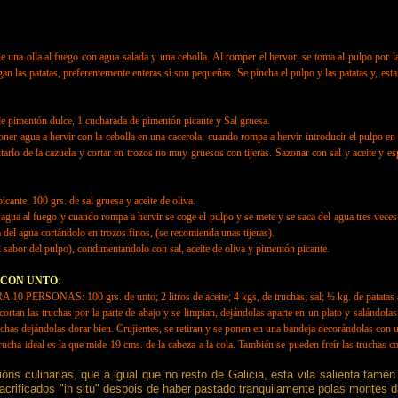
 olla al fuego con agua salada y una cebolla. Al romper el hervor, se toma al pulpo por la 
as patatas, preferentemente enteras si son pequeñas. Se pincha el pulpo y las patatas y, estand
 pimentón dulce, 1 cucharada de pimentón picante y Sal gruesa.
 agua a hervir con la cebolla en una cacerola, cuando rompa a hervir introducir el pulpo en la
tarlo de la cazuela y cortar en trozos no muy gruesos con tijeras. Sazonar con sal y aceite y e
 100 grs. de sal gruesa y aceite de oliva.
ua al fuego y cuando rompa a hervir se coge el pulpo y se mete y se saca del agua tres veces d
 del agua cortándolo en trozos finos, (se recomienda unas tijeras).
bor del pulpo), condimentandolo con sal, aceite de oliva y pimentón picante.
 CON UNTO
:
PERSONAS: 100 grs. de unto; 2 litros de aceite; 4 kgs, de truchas; sal; ½ kg. de patatas a
 las truchas por la parte de abajo y se limpian, dejándolas aparte en un plato y salándolas p
ruchas dejándolas dorar bien. Crujientes, se retiran y se ponen en una bandeja decorándolas con 
 ideal es la que mide 19 cms. de la cabeza a la cola. También se pueden freír las truchas con 
óns culinarias, que á igual que no resto de Galicia, esta vila salienta tam
crificados "in situ" despois de haber pastado tranquilamente polas montes da