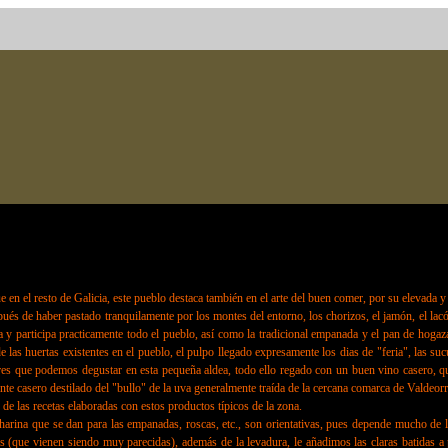
e en el resto de Galicia, este pueblo destaca también en el arte del buen comer, por su elevada 
spués de haber pastado tranquilamente por los montes del entorno, los chorizos, el jamón, el lacó
a y participa practicamente todo el pueblo, así como la tradicional empanada y el pan de hoga
 las huertas existentes en el pueblo, el pulpo llegado expresamente los dias de "feria", las suc
es que podemos degustar en esta pequeña aldea, todo ello regado con un buen vino casero, que
ente casero destilado del "bullo" de la uva generalmente traída de la cercana comarca de Valdeorr
de las recetas elaboradas con estos productos típicos de la zona.
harina que se dan para las empanadas, roscas, etc., son orientativas, pues depende mucho de la
s (que vienen siendo muy parecidas), además de la levadura, le añadimos las claras batidas a