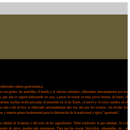
y elaborada cultura gastronómica.
n con grelos, las androllas, el botelo y el chorizo ceboleiro, elaborados artesanalmente por los
za, que aún se siguen elaborando en casa, a pesar de existir ya muy pocos hornos de barro, el
ulentas truchas recién pescadas al momento en el rio Xares, el ciervo y el corzo cazados en el
 aún a día de hoy es elaborado artesanalmente año tras año por los vecinos, sin olvidar los
as y materia prima fundamental para la elaboración de la tradicional y típica "queimada".
 calidad de la harina y del resto de los ingredientes. Debe echárseles la que admitan. Si a la
 punto de nieve, quedan más esponjosas. Para que las roscas, bizcochos, empanadas, etc., se