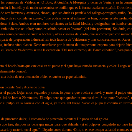
n las comarcas de Valdeorras, O Bolo, A Gudiña, A Mezquita y tierra de Verín, y en la com
otellu la butiellu y de modo castelanizante botillo, que es la forma usada en español. Otras den
e de otra berciana y asturiana, choscu, que sin duda es paralela del gallego-portugués guiño, "
ligro de su comida en exceso, "que podría llevar al infierno"; o bien, porque estaba prohibido
dora, Pelaio. Ambos eran nombres corrientes en la Edad Media, y designaban un hombre cualq
l embutido que se utiliza; como es sabido pastor es "pastor" (del latín pecorariu). Sin duda, e
riores como pedazos de cuero o boches y otras vísceras del cerdo, que se corrompen con mayor fa
parte de preparación industrial. En toda la zona de Valdeorras y mas concretamente en Xares, se
no, incluso vino blanco. Debe mezclarse por la mano de una persona experta para dejarlo bie
l Barco de Valdeorras se usa la expresión "Del mar el mero y del Barco el botillo", para ponder
botelo hasta que este casi en su punto y el agua haya tomado sustancia y color. Luego se le a
 demasiado tiernos).
a bolsa de tela bien atado o bien envuelto en papel aluminio.
icante, Sal y Aceite de oliva.
l pulpo. Dejar unos segundos y sacar. Esperar a que vuelva a hervir y meter el pulpo otra 
 un 1/4 de hora o 20 minutos. El pulpo tiene que quedar un puntito duro. Si se pone "baboso", 
 el pulpo en la cazuela con el agua, ya fuera del fuego. Sacar el pulpo y cortarlo en trozos
 de pimentón dulce, 1 cucharada de pimentón picante y Un poco de sal gruesa.
 trae, después se tiene que mazar para que ablande, (si el pulpo es congelado no hace falt
sacarlo y meterlo en el agua" . Dejarlo cocer durante 45 m, si en ese tiempo ablandó entonces ret