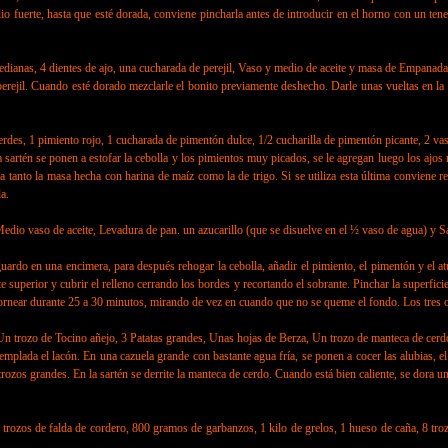
o fuerte, hasta que esté dorada, conviene pincharla antes de introducir en el horno con un tene
ianas, 4 dientes de ajo, una cucharada de perejil, Vaso y medio de aceite y masa de Empanada
rejil. Cuando esté dorado mezclarle el bonito previamente deshecho. Darle unas vueltas en la s
s, 1 pimiento rojo, 1 cucharada de pimentón dulce, 1/2 cucharilla de pimentón picante, 2 vas
n se ponen a estofar la cebolla y los pimientos muy picados, se le agregan luego los ajos mac
a tanto la masa hecha con harina de maíz como la de trigo. Si se utiliza esta última conviene r
a.
vaso de aceite, Levadura de pan. un azucarillo (que se disuelve en el ½ vaso de agua) y Sa
 en una encimera, para después rehogar la cebolla, añadir el pimiento, el pimentón y el atún.
 superior y cubrir el relleno cerrando los bordes y recortando el sobrante. Pinchar la superfic
ornear durante 25 a 30 minutos, mirando de vez en cuando que no se queme el fondo. Los tres o
o de Tocino añejo, 3 Patatas grandes, Unas hojas de Berza, Un trozo de manteca de cerdo
ada el lacón. En una cazuela grande con bastante agua fría, se ponen a cocer las alubias, el 
trozos grandes. En la sartén se derrite la manteca de cerdo. Cuando está bien caliente, se dora un
s de falda de cordero, 800 gramos de garbanzos, 1 kilo de grelos, 1 hueso de caña, 8 troz