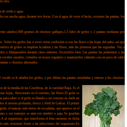
en otra.
 de cerdo y agua.
con mucha agua, durante tres horas. Con el agua de cocer el lacón, cocemos las patatas, los
 salados).600 gramos de chorizos gallegos,1,5 kilos de grelos y 2 patatas medianas por
. Sobre los grelos hay a veces cierta confusión si son las flores o las hojas del nabo, así que
genérico de grelos se emplean la nabiza y las flores, más las primeras que las segundas. Voy a
los y blanquearlos durante cinco minutos. Escurrirlos bien. Las patatas las pelaremos y las
ien cocidos sacarlos, cortarlos en trozos regulares y mantenerlos calientes con un poco de caldo
patatas y chorizos alternados.
cocido se le añaden los grelos, y por último las patatas mondadas y enteras y los chorizos.
 de la familia de las Crucíferas, de la variedad Rapa. Es el
s hojas, floreciendo en el extremo, las flores.El grelo es
 para saber si el grelo es blando o no consiste en darle un
s al terreno profundo, fresco y fértil de Galicia. El primer
relo, el manojo más tierno de esa planta, que aparece en el
 a mano y sus manojos se atan con mimbre o paja. Se guardan
na A al organismo, que transforma el beta caroteno en dicha
io más resistente frente a las infecciones del organismo.En