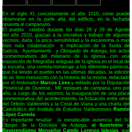
En el siglo XI, concretamente el año 1010, como puede
observarse en la parte alta del edificio, en la fachada
opuesta al campanario.
El pueblo
celebró durante los dias 28 y 29 de Agosto
del año 2010, gracias a la iniciativa y trabajo de algunos
vecinos, dada
la poca sensibilidad y la excasísima o mas
bien nula colaboración e implicación de la Xunta de
Galicia,
Ayuntamiento
y Obispado de Astorga, los actos
conmemorativos del milenario de la Iglesia, con una
e
xposición de fotografías antiguas de la iglesia en el local de
la escuela, una comida-homenaje a los diferentes párrocos,
que ha tenido el pueblo en las últimas décadas, la e
dición
de un libro manuscrito con la historia de la misma, redactado
por el historiador
Marcos Lires
y editado por la Diputación
Provincial de Ourense
,
Mil repiques de campana, uno por
año, a cargo de los vecinos, Ia i
nauguración de una placa
conmemorativa del acontecimiento, la A
ctuación entre otros
del O
rfeón Valdeorrés y la Coral de Viana y una charla del
Catedrático del Instituto de Estudios Valdeorreses
Ramón
López Caneda.
Es importante resaltar
la inexplicable ausencia del Sr.
Obispo de la Diocesis de Astorga,
el Ilustrísimo y
Reverendísimo Monseñor
Camilo Lorenzo Iglesias
, que