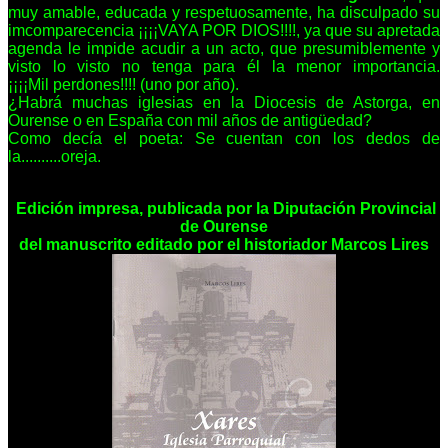
muy amable, educada y respetuosamente, ha disculpado su
imcomparecencia ¡¡¡¡VAYA POR DIOS!!!!, ya que su apretada
agenda le impide acudir a un acto, que presumiblemente y
visto lo visto no tenga para él la menor importancia.
¡¡¡¡Mil
perdones!!!! (uno por año).
¿Habrá muchas iglesias en la Diocesis
de Astorga, en
Ourense o en España con mil años de antigüedad?
Como decía el poeta: Se cuentan
con los dedos de
la..........oreja.
Edición impresa, publicada por la Diputación Provincial
de Ourense
del manuscrito editado por el historiador
Marcos Lires