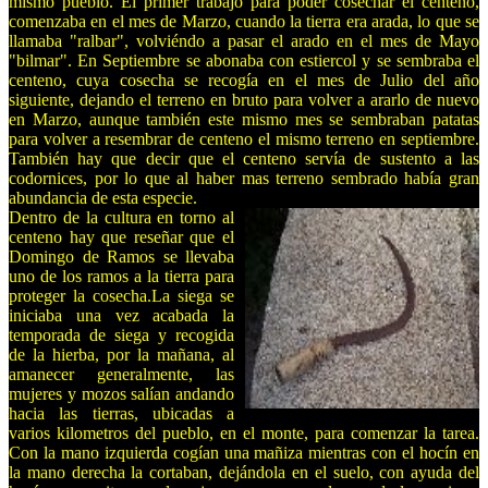
mismo pueblo. El primer trabajo para poder cosechar el centeno,
comenzaba en el mes de Marzo, cuando la tierra era arada, lo que se
llamaba "ralbar", volviéndo a pasar el arado en el mes de Mayo
"bilmar". En Septiembre se abonaba con estiercol y se sembraba el
centeno, cuya cosecha se recogía en el mes de Julio del año
siguiente, dejando el terreno en bruto para volver a ararlo de nuevo
en Marzo, aunque también este mismo mes se sembraban patatas
para volver a resembrar de centeno el mismo terreno en septiembre.
También hay que decir que el centeno servía de sustento a las
codornices, por lo que al haber mas terreno sembrado había gran
abundancia de esta especie.
Dentro de la cultura en torno al
centeno hay que reseñar que el
Domingo de Ramos se llevaba
uno de los ramos a la tierra para
proteger la cosecha.La siega se
iniciaba una vez acabada la
temporada de siega y recogida
de la hierba, por la mañana, al
amanecer generalmente, las
mujeres y mozos salían andando
hacia las tierras, ubicadas a
varios kilometros del pueblo, en el monte, para comenzar la tarea.
Con la mano izquierda cogían una mañiza mientras con el hocín en
la mano derecha la cortaban, dejándola en el suelo, con ayuda del