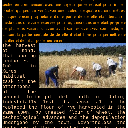
sèche, en commençant avec une largeur qui se rétrécit pour finir en
bout et qui peut arriver à avoir une hauteur de quatre ou cinq mètres.
Chaque voisin propriétaire d'une partie de de elle était tenia son
meda dans une zone réservée pour lui, ainsi dans une était propriété
de plusieurs voisins chacun avait son espace avec son meda, en
laissant la partie centrale de de elle il était libre pour permettre de
mailler et de trillar postérieurement.
The harvest
at hand,
that during
centuries
fué in
Xares
habitual
task in the
afternoons
of the
second fortnight del month of Julio,
industrially lost its sense al to be
replaced the flour of rye harvested in the
same town, by treated flour of wheat, the
technological advances and the depopulation
undergone by the town. Nevertheless the