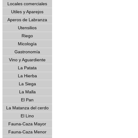
Locales comerciales
Utiles y Aparejos
Aperos de Labranza
Utensilios
Riego
Micología
Gastronomía
Vino y Aguardiente
La Patata
La Hierba
La Siega
La Malla
El Pan
La Matanza del cerdo
El Lino
Fauna-Caza Mayor
Fauna-Caza Menor