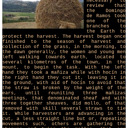
necessary to
review that
the Domingo
de Ramos took
one of the
branches to
the Earth to
protect the harvest. The harvest began once
finished to the season of harvest and
collection of the grass, in the morning, to
the dawn generally, the women and young men
left walking towards earth, located to
several kilometros of the town, in the
mount, to begin the task. With the left
hand they took a mañiza while with hocín in
the right hand they cut it, leaving it in
the ground, with aid of hocín to avoid that
the straw is broken by the weight of the
ears, until reuniting three mañizas
meetings, that denominated sheaf and with
three together sheaves, did mollo, of that
removed with skill several straws to tie
it. While harvesters are advancing in the
cut, a less straight line but or, repeating
movements such, others are gathering the