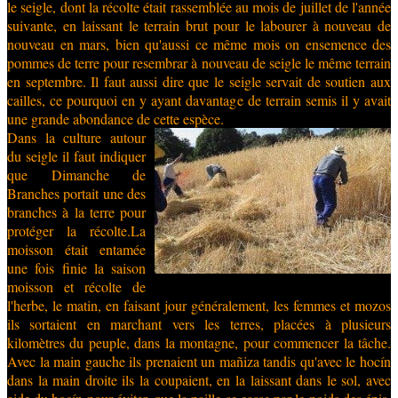
le seigle, dont la récolte était rassemblée au mois de juillet de l'année
suivante, en laissant le terrain brut pour le labourer à nouveau de
nouveau en mars, bien qu'aussi ce même mois on ensemence des
pommes de terre pour resembrar à nouveau de seigle le même terrain
en septembre. Il faut aussi dire que le seigle servait de soutien aux
cailles, ce pourquoi en y ayant davantage de terrain semis il y avait
une grande abondance de cette espèce.
Dans la culture autour
du seigle il faut indiquer
que Dimanche de
Branches portait une des
branches à la terre pour
protéger la récolte.La
moisson était entamée
une fois finie la saison
moisson et récolte de
l'herbe, le matin, en faisant jour généralement, les femmes et mozos
ils sortaient en marchant vers les terres, placées à plusieurs
kilomètres du peuple, dans la montagne, pour commencer la tâche.
Avec la main gauche ils prenaient un mañiza tandis qu'avec le hocín
dans la main droite ils la coupaient, en la laissant dans le sol, avec