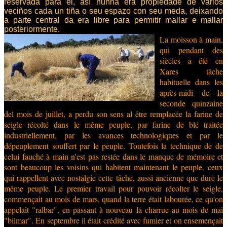
reservada para el, así nunha era propiedade de varios
veciños cada un tiña o seu espazo con seu meda, deixando
a parte central da era libre para permitir mallar e mallar
posteriormente.
La moisson à main,
qui pendant des
siècles a été en
Xares tâche
habituelle dans les
après-midi de la
seconde quinzaine
del mois de juillet, a perdu son sens al être remplacée la farine de
seigle récolté dans le même peuple, par farine de blé traitée
industriellement, par les avances technologiques et par le
dépeuplement souffert par le peuple. Toutefois la technique de de
celui fauché à main n'est pas restée dans le manque de mémoire et
sont beaucoup les voisins qui habitent maintenant le peuple, ceux
qui rappellent avec nostalgie cette tâche, aussi ancienne que dure le
même peuple. Le premier travail pour pouvoir récolter le seigle,
commençait au mois de mars, quand la terre était labourée, ce qu'on
appelait "ralbar", en passant à nouveau la charrue au mois de mai
"bilmar". En septembre il était crédité avec fumier et on ensemençait