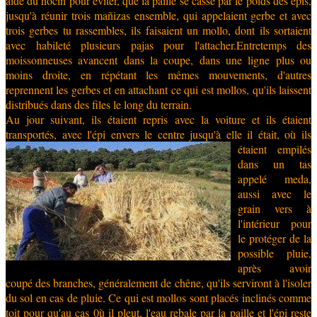
aide du hocín pour éviter, que la paille se casse par le poids des épis,
jusqu'à réunir trois mañizas ensemble, qui appelaient gerbe et avec
trois gerbes tu rassembles, ils faisaient un mollo, dont ils sortaient
avec habileté plusieurs pajas pour l'attacher.Entretemps des
moissonneuses avancent dans la coupe, dans une ligne plus ou
moins droite, en répétant les mêmes mouvements, d'autres
reprennent les gerbes et en attachant ce qui est mollos, qu'ils laissent
distribués dans des files le long du terrain.
A
u jour suivant, ils étaient repris avec la voiture et ils étaient
transportés, avec l
'épi envers le centre jusqu'à elle il était, où ils
étaient empilés
dans un tas
appelé meda,
aussi avec le
grain vers à
l'intérieur pour
le protéger de la
possible pluie,
après avoir
coupé des branches, généralement de chêne, qu'ils serviront à l'isoler
du sol en cas de pluie. Ce qui est mollos sont placés inclinés comme
toit pour qu'au cas 0ù il pleut, l'eau rebale par la paille et l'épi reste