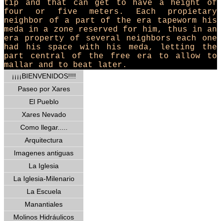
tip and that can get to have a height of
four or five meters. Each propietary
neighbor of a part of the era tapeworm his
meda in a zone reserved for him, thus in an
era property of several neighbors each one
had his space with his meda, letting the
part central of the free era to allow to
mallar and to beat later.
¡¡¡¡BIENVENIDOS!!!!
Paseo por Xares
El Pueblo
Xares Nevado
Como llegar.....
Arquitectura
Imagenes antiguas
La Iglesia
La Iglesia-Milenario
La Escuela
Manantiales
Molinos Hidráulicos