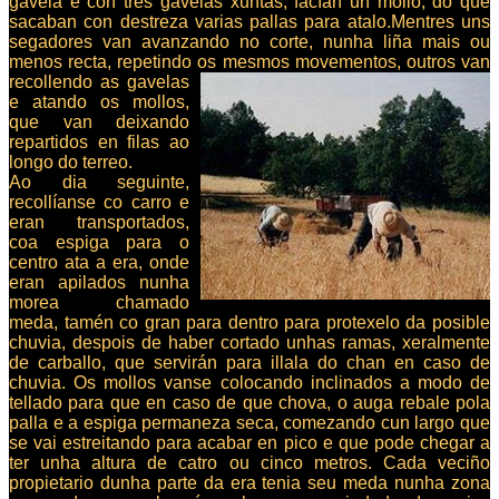
gavela e con tres gavelas xuntas, facían un mollo, do que
sacaban con destreza varias pallas para atalo.Mentres uns
segadores van avanzando no corte, nunha liña mais ou
menos recta, repetindo os mesmos movementos, outros van
re
collendo as gavelas
e atando os mollos,
que van deixando
repartidos en filas ao
longo do terreo.
Ao dia seguinte,
recollíanse co carro e
eran transportados,
coa espiga para o
centro ata a era, onde
eran apilados nunha
morea chamado
meda, tamén co gran para dentro para protexelo da posible
chuvia, despois de haber cortado unhas ramas, xeralmente
de carballo, que servirán para illala do chan en caso de
chuvia. Os mollos vanse colocando inclinados a modo de
tellado para que en caso de que chova, o auga rebale pola
palla e a espiga permaneza seca, comezando cun largo que
se vai estreitando para acabar en pico e que pode chegar a
ter unha altura de catro ou cinco metros. Cada veciño
propietario dunha parte da era tenia seu meda nunha zona