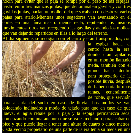
hocín para evitar que la paja se rompa por el peso de las espigas,
hasta reunir tres mañizas juntas, que denominaban gavilla y con tres
gavillas juntas, hacían un mollo, del que sacaban con destreza varias
pajas para atarlo.Mientras unos segadores van avanzando en el
corte, en una línea mas o menos recta, repitiendo los mismos
movimientos, otros van recogiendo las gavillas y atando los mollos,
que van dejando repartidos en filas a lo largo del terreno.
Al dia siguiente, se recogían c
on el carro y eran transportados, con
la espiga hacia el
centro hasta la era,
donde eran apilados
en un montón llamado
meda, también con el
grano hacia dentro
para protegerlo de la
posible lluvia, después
de haber cortado unas
ramas, generalmente
de roble, que servirán
para aislarla del suelo en caso de lluvia. Los mollos se van
colocando inclinados a modo de tejado para que en caso de que
llueva, el agua rebale por la paja y la espiga permanezca seca,
comenzando con una anchura que se va estrechando para acabar en
pico y que puede llegar a tener una altura de cuatro o cinco metros.
Cada vecino propietario de una parte de la era tenia su meda en una