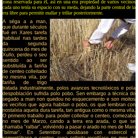
zona reservada para él, así en una era propiedad de varios vecinos
cada uno tenía su espacio con su meda, dejando la parte central de la
era libre para permitir mallar y trillar posteriormente.
A séga a a man,
que durante séculos
fué en Xares tarefa
habitual nas tardes
da segunda
quincena do mes de
Xullo, perdeu o seu
sentido ao ser
substituída a fariña
de centeo colleitado
no mesma vila, por
fariña de trigo
tratada industrialmente, polos avances tecnolóxicos e pola
despoblación sufrida polo pobo. Sen embargo a técnica do
segado a man non quedou no esquecemento e son moitos
os veciños que agora habitan o pobo, os que lembran con
nostalxia aquela dura tarefa, tan antigua como o mesma vila.
O primeiro traballo para poder colleitar o centeo, comezaba
no mes de Marzo, cando a terra era arada, o que se
chamaba "ralbar", volviéndo a pasar o arado no mes de Maio
"bilmar". En Setembro aboábase con estiercol e
sementábase o centeo, cuxa colleita recollíase no mes de