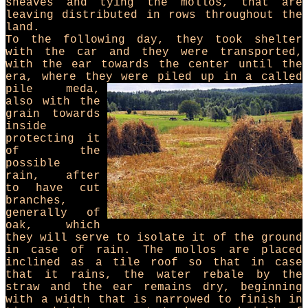
sheaves and tying the mollos, that are
leaving distributed in rows throughout the
land.
To the following day, they took shelter
with the car and they were transported,
with the ear towards the center until the
era, where they were piled up in a
called
pile meda,
also with the
grain towards
inside
protecting it
of the
possible
rain, after
to have cut
branches,
generally of
oak, which
they will serve to isolate it of the ground
in case of rain. The mollos are placed
inclined as a tile roof so that in case
that it rains, the water rebale by the
straw and the ear remains dry, beginning
with a width that is narrowed to finish in