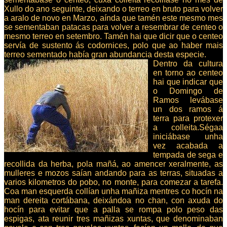
Xullo do ano seguinte, deixando o terreo en bruto para volver
a aralo de novo en Marzo, aínda que tamén este mesmo mes
se sementaban patacas para volver a resembrar de centeo o
mesmo terreo en setembro. Tamén hai que dicir que o centeo
servía de sustento ás codornices, polo que ao haber mais
terreo sementado había gran abundancia desta especie.
Dentro da cultura
en torno ao centeo
hai que indicar que
o Domingo de
Ramos levábase
un dos ramos á
terra para protexer
a colleita.Ségaa
iniciábase unha
vez acabada a
tempada de sega e
recollida da herba, pola mañá, ao amencer xeralmente, as
mulleres e mozos saían andando para as terras, situadas a
varios kilometros do pobo, no monte, para comezar a tarefa.
Coa man esquerda collían unha mañiza mentres co hocín na
man dereita cortábana, deixándoa no chan, con axuda do
hocín para evitar que a palla se rompa polo peso das
espigas, ata reunir tres mañizas xuntas, que denominaban