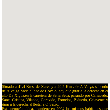
Situado a 41,4 Kms. de Xares y a 29,5 Kms. de A Veiga, saliendo
de A Veiga hacia el alto de Covelo, hay que girar a la derecha en el
alto Da Xi
gua,en la carretera de Serra Seca, pasando por Carracedo,
Santa Cristina, Vilaboa, Corexido, Fornelos, Biduedo, Celavente y
gi
rar a la derecha al llegar a O S
eixo.
Esta pequeña aldea, mantiene en 2004
los mismos habitantes que