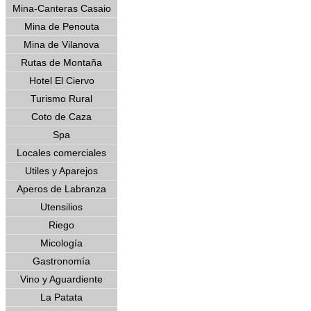
Mina-Canteras Casaio
Mina de Penouta
Mina de Vilanova
Rutas de Montaña
Hotel El Ciervo
Turismo Rural
Coto de Caza
Spa
Locales comerciales
Utiles y Aparejos
Aperos de Labranza
Utensilios
Riego
Micología
Gastronomía
Vino y Aguardiente
La Patata