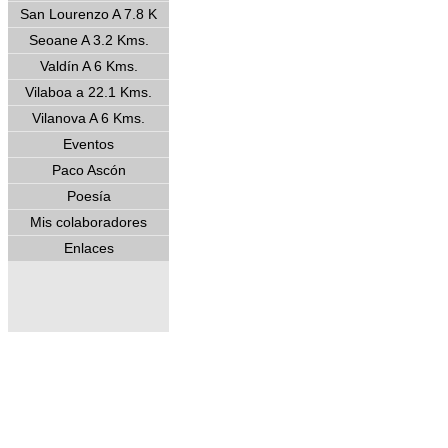
San Lourenzo A 7.8 K
Seoane A 3.2 Kms.
Valdín A 6 Kms.
Vilaboa a 22.1 Kms.
Vilanova A 6 Kms.
Eventos
Paco Ascón
Poesía
Mis colaboradores
Enlaces