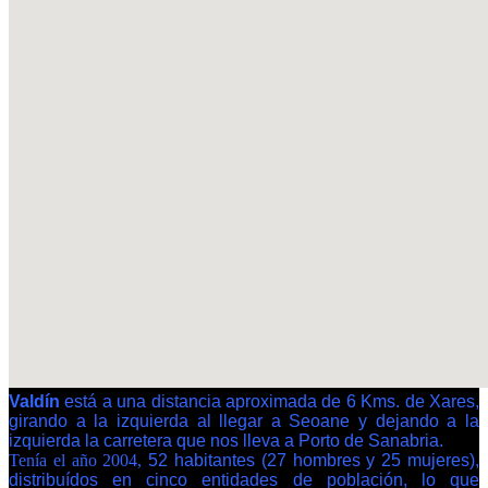
Valdín
está a una distancia aproximada de 6 Kms. de Xares,
girando a la izquierda al llegar a Seoane y dejando a la
izquierda la carretera que nos lleva a Porto de Sanabria.
Tenía el año 2004,
52 habitantes (27 hombres y 25 mujeres),
distribuídos en cinco entidades de población, lo que