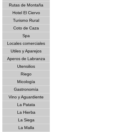
Rutas de Montaña
Hotel El Ciervo
Turismo Rural
Coto de Caza
Spa
Locales comerciales
Utiles y Aparejos
Aperos de Labranza
Utensilios
Riego
Micología
Gastronomía
Vino y Aguardiente
La Patata
La Hierba
La Siega
La Malla