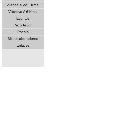
Vilaboa a 22.1 Kms.
Vilanova A 6 Kms.
Eventos
Paco Ascón
Poesía
Mis colaboradores
Enlaces