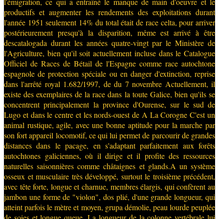
l'émigration, ce qui a entraîné le manque de main d'oeuvre et le
productifs et augmenter les rendements des exploitations durant
l'année 1951 seulement 14% du total était de race celta, pour arriver
postérieurement presqu'à la disparition, même est arrivé à être
descatalogada durant les années quatre-vingt par le Ministère de
l'Agriculture, bien qu'il soit actuellement incluse dans le Catalogue
Officiel de Races de Bétail de l'Espagne comme race autochtone
espagnole de protection spéciale ou en danger d'extinction, reprise
dans l'arrêté royal 1.682/1997, de du 7 novembre Actuellement, il
existe des exemplaires de la race dans la toute Galice, bien qu'ils se
concentrent principalement la province d'Ourense, sur le sud de
Lugo et dans le centre et les nords-ouest de A La Corogne C'est un
animal rustique, agile, avec une bonne aptitude pour la marche par
son fort appareil locomotif, ce qui lui permet de parcourir de grandes
distances dans le pacage, en s'adaptant parfaitement aux forêts
autochtones galiciennes, où il dirige et il profite des ressources
naturelles saisonnières comme châtaignes et glands.A un système
osseux et musculaire très développé, surtout le troisième précédent,
avec tête forte, longue et charnue, membres élargis, qui confèrent au
jambon une forme de "violon", dos plié, d'une grande longueur, qui
atteint parfois le mètre et moyen, grupa démolie, peau lourde peuplée
de soies et longue queue. La longueur de la colonne vertébrale lui