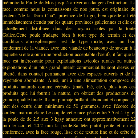
mémoire la Poule de Mos jusqu'à arriver au danger d'extinction. La
race, comme nous la connaissons de nos jours, est originaire du
secteur "de la Terra Chá", province de Lugo, bien qu'elle ait été
immédiatement étendu par les quatre provinces galiciennes et elle est
actuellement distribuée dans des noyaux isolés par la toute
Galice.Cette poule s'adapte bien à tout type de terrain et des
conditions atmosphériques, est de type mixte, avec un bon
rendement de la viande, avec une viande de beaucoup de saveur, à à
laquelle si elle ajoute une production acceptable d'oeufs, il fait que la
race est intéressante pour exploitations avicoles rurales ou autres
exploitations d'un plus grand intérêt commercial.Ils sont élevés en
liberté, dans contact permanent avec des espaces ouverts et de la
végétation abondante. Ainsi, uni à une alimentation composée de
produits naturels comme céréales (maïs, blé, etc.), plus tous ces
produits que lui fournit la nature, on obtient des productions de
grande qualité finale. Il a un plumaje brillant, abondant et compact, il
met des oeufs d'un minimum de 50 grammes, avec l'écorce de
couleur marron claire.Le coq de cette race pèse entre 3.5 et 4 kg. et
la poule de de 2.5 aux 3 kgsy anneaux ont approximativement 22
mm le coq et 20.2 mm la poule.Sa tête plutôt petite et ou est
conformée, avec la face rouge, lisse et de texture fine et de crête de