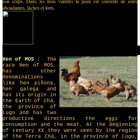
son corps. Dans les trois variétés la peau est couverte de soies
abondantes, lâches et forts.
Do
Hen of MOS
:
The
race Hen of MOS,
has other
denominations
like hen piñona,
hen galega and
has its origin in
the Earth of Chá,
the province of
Lugo and has two
productive directions the eggs for
consumption and the meat. At the beginning
of century XX they were seen by the region
of the Terra Chá, in the province of Lugo,