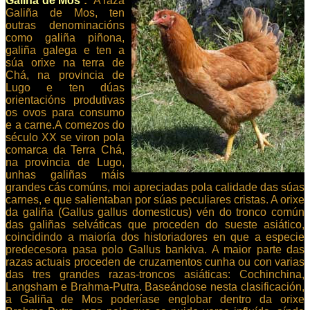
Galiña de Mos
:
A raza
Galiña de Mos, ten
outras denominacións
como galiña piñona,
galiña galega e ten a
súa orixe na terra de
Chá, na provincia de
Lugo e ten dúas
orientacións produtivas
os ovos para consumo
e a carne.A comezos do
século XX se viron pola
comarca da Terra Chá,
na provincia de Lugo,
unhas galiñas máis
grandes cás comúns, moi apreciadas pola calidade das súas
carnes, e que salientaban por súas peculiares cristas. A orixe
da galiña (Gallus gallus domesticus) vén do tronco común
das galiñas selváticas que proceden do sueste asiático,
coincidindo a maioría dos historiadores en que a especie
predecesora pasa polo Gallus bankiva. A maior parte das
razas actuais proceden de cruzamentos cunha ou con varias
das tres grandes razas-troncos asiáticas: Cochinchina,
Langsham e Brahma-Putra. Baseándose nesta clasificación,
a Galiña de Mos poderíase englobar dentro da orixe