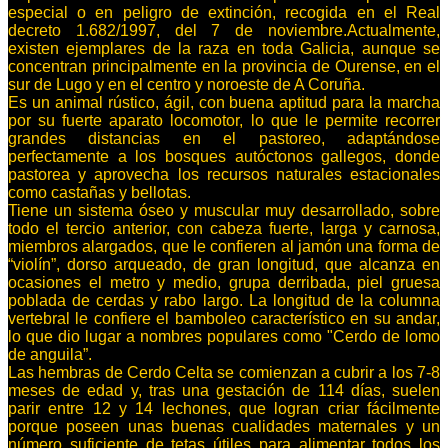
especial o en peligro de extinción, recogida en el Real
decreto 1.682/1997, del 7 de noviembre.Actualmente,
existen ejemplares de la raza en toda Galicia, aunque se
concentran principalmente en la provincia de Ourense, en el
sur de Lugo y en el centro y noroeste de A Coruña.
Es un animal rústico, ágil, con buena aptitud para la marcha
por su fuerte aparato locomotor, lo que le permite recorrer
grandes distancias en el pastoreo, adaptándose
perfectamente a los bosques autóctonos gallegos, donde
pastorea y aprovecha los recursos naturales estacionales
como castañas y bellotas.
Tiene un sistema óseo y muscular muy desarrollado, sobre
todo el tercio anterior, con cabeza fuerte, larga y carnosa,
miembros alargados, que le confieren al jamón una forma de
“violín”, dorso arqueado, de gran longitud, que alcanza en
ocasiones el metro y medio, grupa derribada, piel gruesa
poblada de cerdas y rabo largo. La longitud de la columna
vertebral le confiere el bamboleo característico en su andar,
lo que dio lugar a nombres populares como "Cerdo de lomo
de anguila”.
Las hembras de Cerdo Celta se comienzan a cubrir a los 7-8
meses de edad y, tras una gestación de 114 días, suelen
parir entre 12 y 14 lechones, que logran criar fácilmente
porque poseen unas buenas cualidades maternales y un
número suficiente de tetas útiles para alimentar todos los