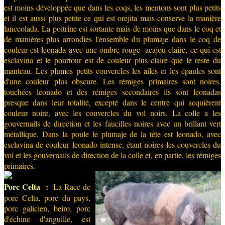
est moins développée que dans les coqs, les mentons sont plus petits
et il est aussi plus petite ce qui est orejita mais conserve la manière
lanceolada. La poitrine est sortante mais de moins que dans le coq et
de manières plus arrondies l'ensemble du plumaje dans le coq de
couleur est leonada avec une ombre rouge- acajou claire, ce qui est
esclavina et le pourtour est de couleur plus claire que le reste du
manteau. Les plumes petits couvercles les ailes et les épaules sont
d'une couleur plus obscure. Les rémiges primaires sont noires,
touchées leonado et des rémiges secondaires ils sont leonadas
presque dans leur totalité, excepté dans le centre qui acquièrent
couleur noire, avec les couvercles du vol noirs. La colle a les
gouvernails de direction et les faucilles noires avec un brillant vert
métallique. Dans la poule le plumaje de la tête est leonado, avec
esclavina de couleur leonado intense, étant noires les couvercles du
vol et les gouvernails de direction de la colle et, en partie, les rémiges
primaires.
Porc Celta
:
La Race de
porc Celta, porc du pays,
porc galicien, beiro, porc
d'échine d'anguille, est