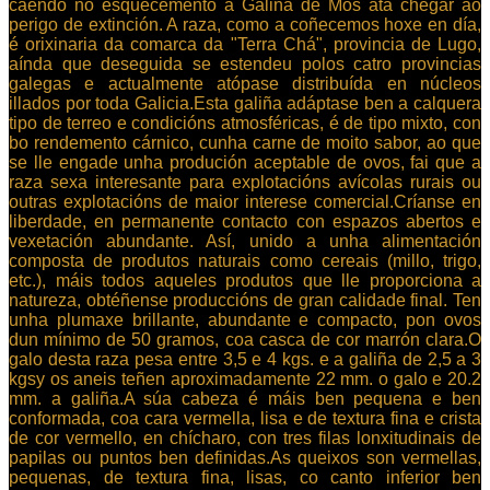
caendo no esquecemento a Galiña de Mos ata chegar ao
perigo de extinción. A raza, como a coñecemos hoxe en día,
é orixinaria da comarca da "Terra Chá", provincia de Lugo,
aínda que deseguida se estendeu polos catro provincias
galegas e actualmente atópase distribuída en núcleos
illados por toda Galicia.Esta galiña adáptase ben a calquera
tipo de terreo e condicións atmosféricas, é de tipo mixto, con
bo rendemento cárnico, cunha carne de moito sabor, ao que
se lle engade unha produción aceptable de ovos, fai que a
raza sexa interesante para explotacións avícolas rurais ou
outras explotacións de maior interese comercial.Críanse en
liberdade, en permanente contacto con espazos abertos e
vexetación abundante. Así, unido a unha alimentación
composta de produtos naturais como cereais (millo, trigo,
etc.), máis todos aqueles produtos que lle proporciona a
natureza, obtéñense produccións de gran calidade final. Ten
unha plumaxe brillante, abundante e compacto, pon ovos
dun mínimo de 50 gramos, coa casca de cor marrón clara.O
galo desta raza pesa entre 3,5 e 4 kgs. e a galiña de 2,5 a 3
kgsy os aneis teñen aproximadamente 22 mm. o galo e 20.2
mm. a galiña.A súa cabeza é máis ben pequena e ben
conformada, coa cara vermella, lisa e de textura fina e crista
de cor vermello, en chícharo, con tres filas lonxitudinais de
papilas ou puntos ben definidas.As queixos son vermellas,
pequenas, de textura fina, lisas, co canto inferior ben