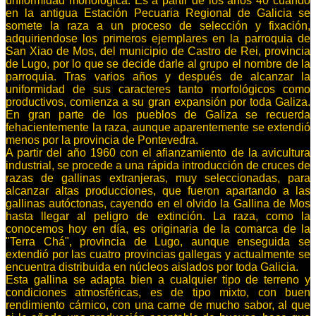
uniformidad morfológica. Es a partir de los años 40 cuando
en la antigua Estación Pecuaria Regional de Galicia se
somete la raza a un proceso de selección y fixación,
adquiriendose los primeros ejemplares en la parroquia de
San Xiao de Mos, del municipio de Castro de Rei, provincia
de Lugo, por lo que se decide darle al grupo el nombre de la
parroquia. Tras varios años y después de alcanzar la
uniformidad de sus caracteres tanto morfológicos como
productivos, comienza a su gran expansión por toda Galiza.
En gran parte de los pueblos de Galiza se recuerda
fehacientemente la raza, aunque aparentemente se extendió
menos por la provincia de Pontevedra.
A partir del año 1960 con el afianzamiento de la avicultura
industrial, se procede a una rápida introducción de cruces de
razas de gallinas extranjeras, muy seleccionadas, para
alcanzar altas producciones, que fueron apartando a las
gallinas autóctonas, cayendo en el olvido la Gallina de Mos
hasta llegar al peligro de extinción. La raza, como la
conocemos hoy en día, es originaria de la comarca de la
"Terra Chá", provincia de Lugo, aunque enseguida se
extendió por las cuatro provincias gallegas y actualmente se
encuentra distribuida en núcleos aislados por toda Galicia.
Esta gallina se adapta bien a cualquier tipo de terreno y
condiciones atmosféricas, es de tipo mixto, con buen
rendimiento cárnico, con una carne de mucho sabor, al que