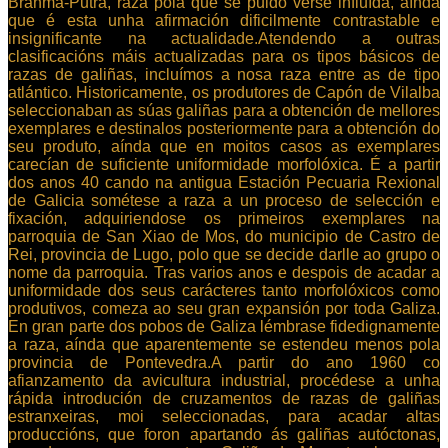
Brahma-Putra, raza pola que se puido verse influída, aínda
que é esta unha afirmación dificilmente contrastable e
insignificante na actualidade.Atendendo a outras
clasificacións máis actualizadas para os tipos básicos de
razas de galiñas, incluímos a nosa raza entre as de tipo
atlántico. Historicamente, os produtores de Capón de Vilalba
seleccionaban as súas galiñas para a obtención de mellores
exemplares e destinalos posteriormente para a obtención do
seu produto, aínda que en moitos casos as exemplares
carecían de suficiente uniformidade morfolóxica. É a partir
dos anos 40 cando na antigua Estación Pecuaria Rexional
de Galicia sométese a raza a un proceso de selección e
fixación, adquiriendose os primeiros exemplares na
parroquia de San Xiao de Mos, do municipio de Castro de
Rei, provincia de Lugo, polo que se decide darlle ao grupo o
nome da parroquia. Tras varios anos e despois de acadar a
uniformidade dos seus carácteres tanto morfolóxicos como
produtivos, comeza ao seu gran expansión por toda Galiza.
En gran parte dos pobos de Galiza lémbrase fidedignamente
a raza, aínda que aparentemente se estendeu menos pola
provincia de Pontevedra.A partir do ano 1960 co
afianzamento da avicultura industrial, procédese a unha
rápida introdución de cruzamentos de razas de galiñas
estranxeiras, moi seleccionadas, para acadar altas
produccións, que foron apartando ás galiñas autóctonas,