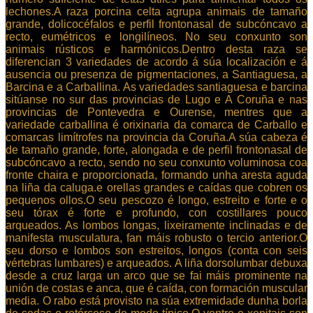
lechones.A raza porcina celta agrupa animais de tamaño
grande, dolicocéfalos e perfil frontonasal de subcóncavo a
recto, eumétricos e longilíneos. No seu conxunto son
animais rústicos e harmónicos.Dentro desta raza se
diferencian 3 variedades de acordo á súa localización e á
ausencia ou presenza de pigmentaciones, a Santiaguesa, a
Barcina e a Carballina. As variedades santiaguesa e barcina
sitúanse no sur das provincias de Lugo e A Coruña e nas
provincias de Pontevedra e Ourense, mentres que a
variedade carballina é orixinaria da comarca de Carballo e
comarcas limítrofes na provincia da Coruña.A súa cabeza é
de tamaño grande, forte, alongada e de perfil frontonasal de
subcóncavo a recto, sendo no seu conxunto voluminosa coa
fronte chaira e proporcionada, formando unha aresta aguda
na liña da caluga.e orellas grandes e caídas que cobren os
pequenos ollos.O seu pescozo é longo, estreito e forte e o
seu tórax é forte e profundo, con costillares pouco
arqueados. As lombos longas, lixeiramente inclinadas e de
manifesta musculatura, fan máis robusto o tercio anterior.O
seu dorso e lombos son estreitos, longos (conta con seis
vértebras lumbares) e arqueados. A liña dorsolumbar debuxa
desde a cruz larga un arco que se fai máis prominente na
unión de costas e anca, que é caída, con formación muscular
media. O rabo está provisto na súa extremidade dunha borla