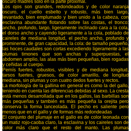
oscuro madres sólo en la parte proximal.
Los ojos son grandes, redondeados y de color naranja
oscuro, el cuello esbelto y robusto, más bien largo,
levantado, bien emplumado y bien unido a la cabeza, con
esclavina abundante flotando sobre las costas, el tronco:
ancho, profundo, largo, ligeramente inclinado cara a la cola,
el dorso ancho y cayendo ligeramente a la cola, poblado de
caireles de mediana longitud, el pecho ancho, profundo y
prominente, de gran capacidad, la cola: de tamaño pequeño,
las hoces caudales son cortas excediendo ligeramente a las
plumas timones que son anchas y superpuestas, el
abdomen amplio, las alas más bien pequeñas, bien rogadas
y ceñidas al cuerpo.
Pernís fuertes, robustos, visibles y de mediana longitud,
tarsos fuertes, gruesos, de color amarillo, de longitud
mediana, sin plumas y con cuatro dedos fuertes y rectos.
La morfología de la gallina en general es como la del gallo,
teniendo en cuenta las diferencias debidas al sexo. La cresta
está menos desarrollada que en los gallos, las barbillas son
más pequeñas y también es más pequeña la orejita pero
conserva la forma lanceolada. El pecho es saliente pero
menos que en el gallo y de formas más redondeadas
El conjunto del plumaje en el gallo es de color leonada con
un matiz rojo-caoba claro, la esclavina y los caireles son de
color más claro que el resto del manto. Las plumas