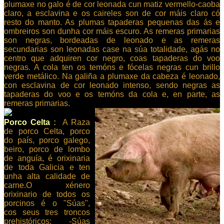
plumaxe no galo é de cor leonada cun matiz vermello-caoba
claro, a esclavina e os caireles son de cor máis claro có
resto do manto. As plumas tapaderas pequenas das ás e
ombreiros son dunha cor máis escuro. As remeras primarias
son negras, bordeadas de leonado e as remeras
secundarias son leonadas case na súa totalidade, agás no
centro que adquiren cor negro, coas tapaderas do voo
negras. A cola ten os temóns e fócelas negras cun brillo
verde metálico. Na galiña a plumaxe da cabeza é leonado,
con esclavina de cor leonado intenso, sendo negras as
tapaderas do voo e os temóns da cola e, en parte, as
remeras primarias.
Porco Celta
:
A Raza
de porco Celta, porco
do país, porco galego,
beiro, porco de lombo
de anguía, é orixinaria
de toda Galicia e ten
unha alta calidade de
carne.O xénero
orixinario de todos os
porcinos é o "Súas",
cos seus tres troncos
prehistóricos: -Súas