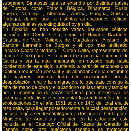
subgénero Striatosus, que se extendió por distintos países
de Europa, como Francia, Bélgica, Dinamarca, Rusia,
Suecia, Noruega , Alemania, Austria, Hungría, Suiza y
Portugal, dando lugar a distintas agrupaciones célticas,
algunas de ellas ya extinguidas hoy en día.
En España se han descrito varios derivados célticos,
además del Cerdo Celta, como el Navarro Baztanés,
Catalán, de Vich, Molinés, de Guadalajara, Alistano, de
Zamora, Lermeño, de Burgos y el tipo más unificado,
llamado Chato Victoriano.El Cerdo Celta, representante del
tronco Céltico puro, es la única raza porcina originaria de
Galicia y era la más importante en nuestro país hasta
comienzos de este siglo, sufriendo a partir de entonces una
continua reducción censual y un abandono de la costumbre
del pastoreo porcino, todo ello ocasionado por la
despoblación rural y la emigración, lo que trajo consigo la
falta de mano de obra y el abandono de las tierras y también
por la importación de razas foráneas para intensificar los
sistemas productivos e incrementar los rendimientos de las
explotaciones.En el año 1951 sólo un 14% del total era de
raza celta, para llegar posteriormente a la casi desaparición,
incluso llegó a ser descatalogada en los años ochenta por el
Ministerio de Agricultura, si bien en la actualidad está
incluida en el Catálogo Oficial de Razas de Ganado de
España como raza autóctona española de protección