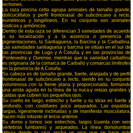
lechones.
La raza porcina celta agrupa animales de tamaño grande,
dolicocéfalos y perfil frontonasal de subcóncavo a recto,
eumétricos y longilíneos. En su conjunto son animales
rústicos y armónicos.
Dentro de esta raza se diferencian 3 variedades de acuerdo
a su localización y a la ausencia o presencia de
pigmentaciones, la Santiaguesa, la Barcina y la Carballina.
Las variedades santiaguesa y barcina se sitúan en el sur de
las provincias de Lugo y A Coruña y en las provincias de
Pontevedra y Ourense, mientras que la variedad carballina
es originaria de la comarca de Carballo y comarcas limítrofes
en la provincia de A Coruña.
Su cabeza es de tamaño grande, fuerte, alargada y de perfil
frontonasal de subcóncavo a recto, siendo en su conjunto
voluminosa con la frente plana y proporcionada, formando
una arista aguda en la línea de la nuca.y orejas grandes y
caídas que cubren los pequeños ojos.
Su cuello es largo, estrecho y fuerte y su tórax es fuerte y
profundo, con costillares poco arqueados. Las espaldas
largas, ligeramente inclinadas y de manifiesta musculatura,
hacen más robusto el tercio anterior.
Su dorso y lomos son estrechos, largos (cuenta con seis
vértebras lumbares) y arqueados. La línea dorsolumbar
dibuja desde la cruz ancha un arco que se hace más