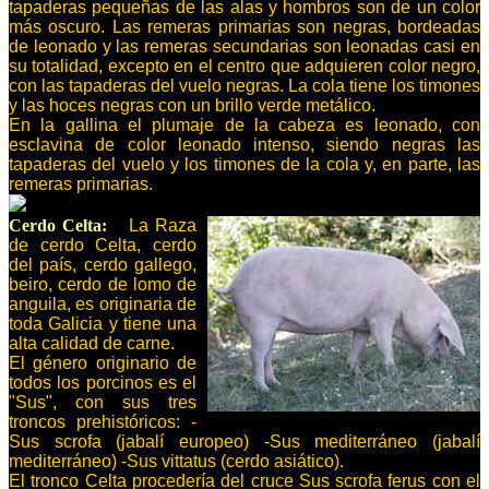
tapaderas pequeñas de las alas y hombros son de un color
más oscuro. Las remeras primarias son negras, bordeadas
de leonado y las remeras secundarias son leonadas casi en
su totalidad, excepto en el centro que adquieren color negro,
con las tapaderas del vuelo negras. La cola tiene los timones
y las hoces negras con un brillo verde metálico.
En la gallina el plumaje de la cabeza es leonado, con
esclavina de color leonado intenso, siendo negras las
tapaderas del vuelo y los timones de la cola y, en parte, las
remeras primarias.
Cerdo Celta:
La Raza
de cerdo Celta, cerdo
del país, cerdo gallego,
beiro, cerdo de lomo de
anguila, es originaria de
toda Galicia y tiene una
alta calidad de carne.
El género originario de
todos los porcinos es el
"Sus", con sus tres
troncos prehistóricos: -
Sus scrofa (jabalí europeo) -Sus mediterráneo (jabalí
mediterráneo) -Sus vittatus (cerdo asiático).
El tronco Celta procedería del cruce Sus scrofa ferus con el