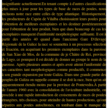
insignifiante actuellement.En tenant compte à d'autres classifications
plus mises à jour pour les types de base de races de poules, nous
incluons notre race entre celles de type atlantique. Historiquement,
les producteurs de Capón de Vilalba choisissaient leurs poules pour
l'obtention de meilleurs exemplaires et les destiner postérieurement
pour l'obtention de leur produit, bien que dans beaucoup de cas les
exemplaires manquent d'uniformité morphologique suffisante. Il est à
partir des années 40 quand dans l'ancienne Gare D'élevage
Régionale de la Galice la race se soumettra à un processus sélection
et fixación, en acquérant les premiers exemplaires dans la paroisse
de San Xiao de Mos, de la commune de je Châtre de Rei, province
de Lugo, ce pourquoi il est décidé de donner au groupe le nom de la
paroisse. Après plusieurs années et après avoir atteint l'uniformité de
ses caractères tant morphologiques comme productifs, il commence
à son grande expansion par toute Galiza. Dans une grande partie des
peuples de Galiza on rappelle comme il se doit la race, bien qu'on ait
apparentement étendu moins par la province de Pontevedra.À partir
de l'année 1960 avec la consolidation de l'aviculture industrielle, on
procède à une rapide introduction de croisements de races de poules
étrangères, très choisies, pour atteindre de hautes productions, qu'ont
séparées aux poules autochtones, en tombant dans le manque de