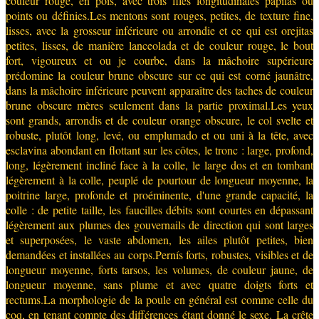
couleur rouge, en pois, avec trois files longitudinales papilas ou
points ou définies.Les mentons sont rouges, petites, de texture fine,
lisses, avec la grosseur inférieure ou arrondie et ce qui est orejitas
petites, lisses, de manière lanceolada et de couleur rouge, le bout
fort, vigoureux et ou je courbe, dans la mâchoire supérieure
prédomine la couleur brune obscure sur ce qui est corné jaunâtre,
dans la mâchoire inférieure peuvent apparaître des taches de couleur
brune obscure mères seulement dans la partie proximal.Les yeux
sont grands, arrondis et de couleur orange obscure, le col svelte et
robuste, plutôt long, levé, ou emplumado et ou uni à la tête, avec
esclavina abondant en flottant sur les côtes, le tronc : large, profond,
long, légèrement incliné face à la colle, le large dos et en tombant
légèrement à la colle, peuplé de pourtour de longueur moyenne, la
poitrine large, profonde et proéminente, d'une grande capacité, la
colle : de petite taille, les faucilles débits sont courtes en dépassant
légèrement aux plumes des gouvernails de direction qui sont larges
et superposées, le vaste abdomen, les ailes plutôt petites, bien
demandées et installées au corps.Pernís forts, robustes, visibles et de
longueur moyenne, forts tarsos, les volumes, de couleur jaune, de
longueur moyenne, sans plume et avec quatre doigts forts et
rectums.La morphologie de la poule en général est comme celle du
coq, en tenant compte des différences étant donné le sexe. La crête