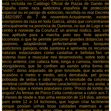
está incluída no Catálogo Oficial de Razas de Gando de
España como raza autóctona española de protección
especial ou en perigo de extinción, recollida no real Decreto
1.682/1997, do 7 de novembro.Actualmente, existen
exemplares da raza en toda Galicia, aínda que concéntranse
principalmente na provincia de Ourense, no sur de Lugo e no
centro e noroeste da Coruña.É un animal rústico, áxil, con
boa aptitude para a marcha polo seu forte aparello
locomotor, o que lle permite percorrer grandes distancias no
pastoreo, adaptándose perfectamente aos bosques
autóctonos galegos, onde pastorea e aproveita os recursos
naturais estacionales como castañas e bellotas.Ten un
sistema óseo e muscular moi desenvolvido, sobre todo o
tercio anterior, con cabeza forte, longa e carnosa, membros
alongádevos, que lle confiren ao xamón unha forma de
“violín”, dorso arqueado, de gran lonxitude, que acada en
ocasións o metro e medio, anca derrubada, pel grosa
poboada de sedas e rabo longo. A lonxitude da columna
vertebral confírelle o bambaleo característico en seu andar, o
que deu lugar a nomes populares como "Porco de lombo de
anguía”.As femias de Porco Celta comézanse a cubrir aos 7-
8 meses de idade e, tras unha xestación de 114 días, adoitan
parir entre 12 e 14 lechones, que logran criar facilmente
porque posúen unhas boas calidades maternais e un
número suficiente de tetas útiles para alimentar todos os