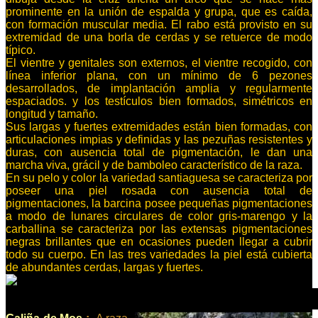
prominente en la unión de espalda y grupa, que es caída,
con formación muscular media. El rabo está provisto en su
extremidad de una borla de cerdas y se retuerce de modo
típico.
El vientre y genitales son externos, el vientre recogido, con
línea inferior plana, con un mínimo de 6 pezones
desarrollados, de implantación amplia y regularmente
espaciados. y los testículos bien formados, simétricos en
longitud y tamaño.
Sus largas y fuertes extremidades están bien formadas, con
articulaciones impias y definidas y las pezuñas resistentes y
duras, con ausencia total de pigmentación, le dan una
marcha viva, grácil y de bamboleo característico de la raza.
En su pelo y color la variedad santiaguesa se caracteriza por
poseer una piel rosada con ausencia total de
pigmentaciones, la barcina posee pequeñas pigmentaciones
a modo de lunares circulares de color gris-marengo y la
carballina se caracteriza por las extensas pigmentaciones
negras brillantes que en ocasiones pueden llegar a cubrir
todo su cuerpo. En las tres variedades la piel está cubierta
de abundantes cerdas, largas y fuertes.
Animai