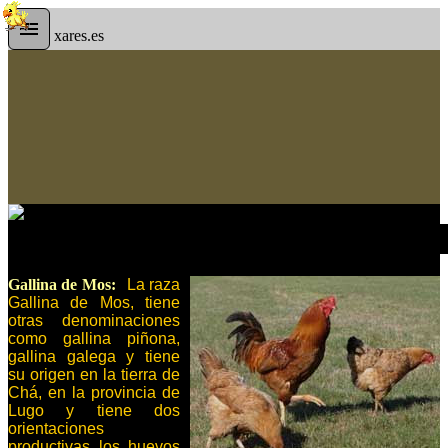
xares.es
Gallina de Mos:
La raza
Gallina de Mos, tiene
otras denominaciones
como gallina piñona,
gallina galega y tiene
su origen en la tierra de
Chá, en la provincia de
Lugo y tiene dos
orientaciones
productivas los huevos