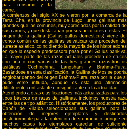
para consumo y la
carne.
A comienzos del siglo XX se vieron por la comarca de la
Terra Chá, en la provincia de Lugo, unas gallinas más
grandes que las comunes, muy apreciadas por la calidad de
sus carnes, y que destacaban por sus peculiares crestas. El
origen de la gallina (Gallus gallus domesticus) viene del
tronco común de las gallinas selváticas que proceden del
sureste asiático, coincidiendo la mayoría de los historiadores
en que la especie predecesora pasa por el Gallus bankiva.
La mayor parte de las razas actuales proceden de cruces
con una o con varias de las tres grandes razas-troncos
asiáticas: Cochinchina, Langsham y Brahma-Putra.
Basándose en esta clasificación, la Gallina de Mos se podría
englobar dentro del origen Brahma-Putra, raza por la que si
pudo verse influida, aunque es esta una afirmación
difícilmente contrastable e insignificante en la actualidad.
Atendiendo a otras clasificaciones más actualizadas para los
tipos básicos de razas de gallinas, incluimos nuestra raza
entre las de tipo atlántico. Históricamente, los productores de
Capón de Vilalba seleccionaban sus gallinas para la
obtención de mejores ejemplares y destinarlos
posteriormente para la obtención de su producto, aunque en
muchos casos los ejemplares carecían de suficiente