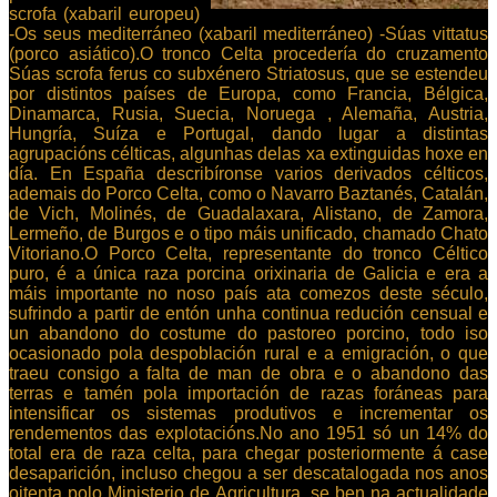
scrofa (xabaril europeu)
-Os seus mediterráneo (xabaril mediterráneo) -Súas vittatus
(porco asiático).O tronco Celta procedería do cruzamento
Súas scrofa ferus co subxénero Striatosus, que se estendeu
por distintos países de Europa, como Francia, Bélgica,
Dinamarca, Rusia, Suecia, Noruega , Alemaña, Austria,
Hungría, Suíza e Portugal, dando lugar a distintas
agrupacións célticas, algunhas delas xa extinguidas hoxe en
día. En España describíronse varios derivados célticos,
ademais do Porco Celta, como o Navarro Baztanés, Catalán,
de Vich, Molinés, de Guadalaxara, Alistano, de Zamora,
Lermeño, de Burgos e o tipo máis unificado, chamado Chato
Vitoriano.O Porco Celta, representante do tronco Céltico
puro, é a única raza porcina orixinaria de Galicia e era a
máis importante no noso país ata comezos deste século,
sufrindo a partir de entón unha continua redución censual e
un abandono do costume do pastoreo porcino, todo iso
ocasionado pola despoblación rural e a emigración, o que
traeu consigo a falta de man de obra e o abandono das
terras e tamén pola importación de razas foráneas para
intensificar os sistemas produtivos e incrementar os
rendementos das explotacións.No ano 1951 só un 14% do
total era de raza celta, para chegar posteriormente á case
desaparición, incluso chegou a ser descatalogada nos anos
oitenta polo Ministerio de Agricultura, se ben na actualidade