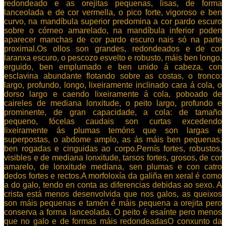
redondeado e as orejitas pequenas, lisas, de forma
lanceolada e de cor vermella, o pico forte, vigoroso e ben
curvo, na mandíbula superior predomina a cor pardo escuro
sobre o córneo amarelado, na mandíbula inferior poden
aparecer manchas de cor pardo escuro nais só na parte
proximal.Os ollos son grandes, redondeados e de cor
laranxa escuro, o pescozo esvelto e robusto, máis ben longo,
erguido, ben emplumado e ben unido á cabeza, con
esclavina abundante flotando sobre as costas, o tronco:
largo, profundo, longo, lixeiramente inclinado cara á cola, o
dorso largo e caendo lixeiramente á cola, poboado de
caireles de mediana lonxitude, o peito largo, profundo e
prominente, de gran capacidade, a cola: de tamaño
pequeno, fócelas caudais son curtas excedendo
lixeiramente ás plumas temóns que son largas e
superpostas, o abdome amplo, as ás máis ben pequenas,
ben rogadas e cinguidas ao corpo.Pernís fortes, robustos,
visibles e de mediana lonxitude, tarsos fortes, grosos, de cor
amarelo, de lonxitude mediana, sen plumas e con catro
dedos fortes e rectos.A morfoloxía da galiña en xeral é como
a do galo, tendo en conta as diferencias debidas ao sexo. A
crista está menos desenvolvida que nos galos, as queixos
son máis pequenas e tamén é máis pequena a orejita pero
conserva a forma lanceolada. O peito é esaínte pero menos
que no galo e de formas máis redondeadasO conxunto da