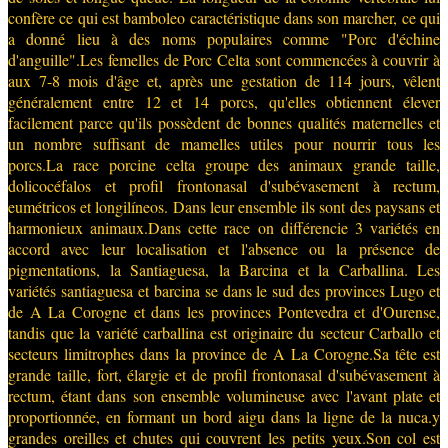
confère ce qui est bamboleo caractéristique dans son marcher, ce qui
a donné lieu à des noms populaires comme "Porc d'échine
d'anguille".Les femelles de Porc Celta sont commencées à couvrir à
aux 7-8 mois d'âge et, après une gestation de 114 jours, vêlent
généralement entre 12 et 14 porcs, qu'elles obtiennent élever
facilement parce qu'ils possèdent de bonnes qualités maternelles et
un nombre suffisant de mamelles utiles pour nourrir tous les
porcs.La race porcine celta groupe des animaux grande taille,
dolicocéfalos et profil frontonasal d'subévasement à rectum,
eumétricos et longilíneos. Dans leur ensemble ils sont des paysans et
harmonieux animaux.Dans cette race on différencie 3 variétés en
accord avec leur localisation et l'absence ou la présence de
pigmentations, la Santiaguesa, la Barcina et la Carballina. Les
variétés santiaguesa et barcina se dans le sud des provinces Lugo et
de A La Corogne et dans les provinces Pontevedra et d'Ourense,
tandis que la variété carballina est originaire du secteur Carballo et
secteurs limitrophes dans la province de A La Corogne.Sa tête est
grande taille, fort, élargie et de profil frontonasal d'subévasement à
rectum, étant dans son ensemble volumineuse avec l'avant plate et
proportionnée, en formant un bord aigu dans la ligne de la nuca.y
grandes oreilles et chutes qui couvrent les petits yeux.Son col est