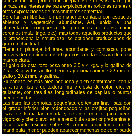
si le añade una producción aceptable de huevos, hace que
la raza sea interesante para explotaciones avícolas rurales u
otras explotaciones de mayor interés comercial.
Se crían en libertad, en permanente contacto con espacios
abiertos y vegetación abundante. Así, unido a una
alimentación compuesta de productos naturales como
cereales (maíz, trigo, etc.), más todos aquellos productos que
le proporciona la naturaleza, se obtienen producciones de
gran calidad final.
Tiene un plumaje brillante, abundante y compacto, pone
huevos de un mínimo de 50 gramos, con la cáscara de color
marrón clara.
El gallo de esta raza pesa entre 3,5 y 4 kgs. y la gallina de
2,5 a 3 kgsy los anillos tienen aproximadamente 22 mm. el
gallo y 20.2 mm. la gallina.
Su cabeza es más bien pequeña y bien conformada, con la
cara roja, lisa y de textura fina y cresta de color rojo, en
guisante, con tres filas longitudinales de papilas o puntos
bien definidas.
Las barbillas son rojas, pequeñas, de textura fina, lisas, con
el grosor inferior bien redondeado y las orejitas pequeñas,
lisas, de forma lanceolada y de color roja, el pico fuerte,
vigoroso y bien curvo, en la mandíbula superior predomina el
color pardo oscuro sobre el córneo amarillento, en la
mandíbula inferior pueden aparecer manchas de color pardo