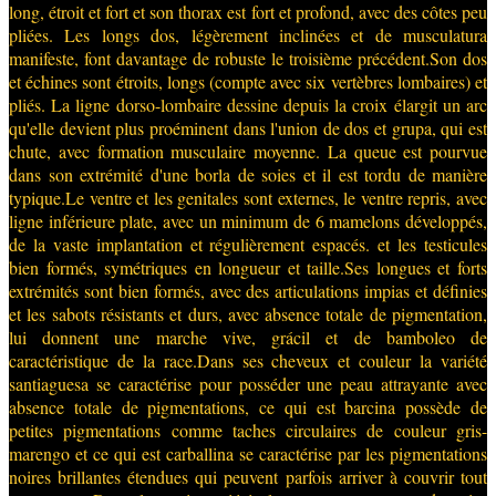
long, étroit et fort et son thorax est fort et profond, avec des côtes peu
pliées. Les longs dos, légèrement inclinées et de musculatura
manifeste, font davantage de robuste le troisième précédent.Son dos
et échines sont étroits, longs (compte avec six vertèbres lombaires) et
pliés. La ligne dorso-lombaire dessine depuis la croix élargit un arc
qu'elle devient plus proéminent dans l'union de dos et grupa, qui est
chute, avec formation musculaire moyenne. La queue est pourvue
dans son extrémité d'une borla de soies et il est tordu de manière
typique.Le ventre et les genitales sont externes, le ventre repris, avec
ligne inférieure plate, avec un minimum de 6 mamelons développés,
de la vaste implantation et régulièrement espacés. et les testicules
bien formés, symétriques en longueur et taille.Ses longues et forts
extrémités sont bien formés, avec des articulations impias et définies
et les sabots résistants et durs, avec absence totale de pigmentation,
lui donnent une marche vive, grácil et de bamboleo de
caractéristique de la race.Dans ses cheveux et couleur la variété
santiaguesa se caractérise pour posséder une peau attrayante avec
absence totale de pigmentations, ce qui est barcina possède de
petites pigmentations comme taches circulaires de couleur gris-
marengo et ce qui est carballina se caractérise par les pigmentations
noires brillantes étendues qui peuvent parfois arriver à couvrir tout