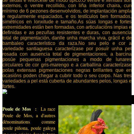
de sedas e retórcese de modo típico.O ventre e xenitais son
externos, o ventre recollido, con liña inferior chaira, cun
mínimo de 6 pezones desenvolvidos, de implantación ampla
e regularmente espaciados. e os testículos ben formados,
simétricos en lonxitude e tamaño.As súas longas e fortes
extremidades están ben formadas, con articulacións impias e
definidas e as pezuñas resistentes e duras, con ausencia
total de pigmentación, danlle unha marcha viva, grácil e de
bambaleo característico da raza.No seu pelo e cor a
variedade santiaguesa caracterízase por posuír unha pel
rosada con ausencia total de pigmentaciones, a barcina
posúe pequenas pigmentaciones a modo de lunares
circulares de cor gris-marengo e a carballina caracterízase
polas extensas pigmentaciones negras brillantes que en
ocasións poden chegar a cubrir todo o seu corpo. Nas tres
variedades a pel está cuberta de abundantes pelos, longas e
fortes.
Poule de Mos
:
La race
Poule de Mos, a d'autres
dénominations comme
poule piñona, poule galega