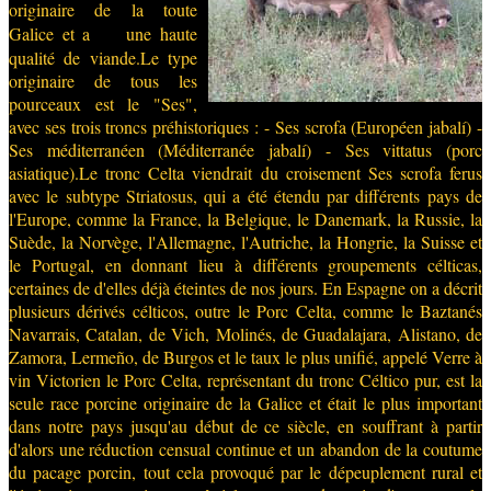
originaire de la toute
Galice et a
une haute
qualité de viande.Le type
originaire de tous les
pourceaux est le "Ses",
avec ses trois troncs préhistoriques : - Ses scrofa (Européen jabalí) -
Ses méditerranéen (Méditerranée jabalí) - Ses vittatus (porc
asiatique).Le tronc Celta viendrait du croisement Ses scrofa ferus
avec le subtype Striatosus, qui a été étendu par différents pays de
l'Europe, comme la France, la Belgique, le Danemark, la Russie, la
Suède, la Norvège, l'Allemagne, l'Autriche, la Hongrie, la Suisse et
le Portugal, en donnant lieu à différents groupements célticas,
certaines de d'elles déjà éteintes de nos jours. En Espagne on a décrit
plusieurs dérivés célticos, outre le Porc Celta, comme le Baztanés
Navarrais, Catalan, de Vich, Molinés, de Guadalajara, Alistano, de
Zamora, Lermeño, de Burgos et le taux le plus unifié, appelé Verre à
vin Victorien le Porc Celta, représentant du tronc Céltico pur, est la
seule race porcine originaire de la Galice et était le plus important
dans notre pays jusqu'au début de ce siècle, en souffrant à partir
d'alors une réduction censual continue et un abandon de la coutume
du pacage porcin, tout cela provoqué par le dépeuplement rural et