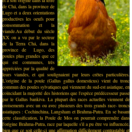
et a son origine dans la terre
de Chá, dans la province de
Lugo et a deux orientations
productives les oeufs pour
consommation et la
viande.Au début du siècle
XX on a vu par le secteur
de la Terra Chá, dans la
province de Lugo, des
poules plus grandes que ce
qui est communes, très
appréciées par la qualité de
leurs viandes, et qui soulignaient par leurs crêtes particulières.
L'origine de la poule (Gallus gallus domesticus) vient du tronc
commun des poules sylvatiques qui viennent du sud-est asiatique, en
coïncidant la majorité des historiens que l'espèce prédécesseur passe
par le Gallus bankiva. La plupart des races actuelles viennent de
croisements avec un ou avec plusieurs des trois grands race- troncs
asiatiques : Cochinchina, Langsham et Brahma-Putra. En se basant
cette classification, la Poule de Mos on pourrait comprendre dans
l'origine Brahma-Putra, race par laquelle s'il a pu être vu influencée,
bien que ce soit celle-ci une affirmation difficilement contrastable et