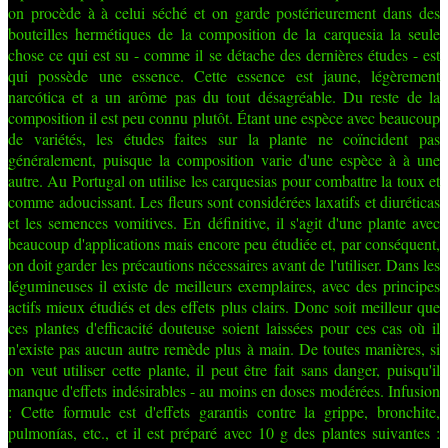
on procède à à celui séché et on garde postérieurement dans des
bouteilles hermétiques de la composition de la carquesia la seule
chose ce qui est su - comme il se détache des dernières études - est
qui possède une essence. Cette essence est jaune, légèrement
narcótica et a un arôme pas du tout désagréable. Du reste de la
composition il est peu connu plutôt. Étant une espèce avec beaucoup
de variétés, les études faites sur la plante ne coïncident pas
généralement, puisque la composition varie d'une espèce à à une
autre. Au Portugal on utilise les carquesias pour combattre la toux et
comme adoucissant. Les fleurs sont considérées laxatifs et diuréticas
et les semences vomitives. En définitive, il s'agit d'une plante avec
beaucoup d'applications mais encore peu étudiée et, par conséquent,
on doit garder les précautions nécessaires avant de l'utiliser. Dans les
légumineuses il existe de meilleurs exemplaires, avec des principes
actifs mieux étudiés et des effets plus clairs. Donc soit meilleur que
ces plantes d'efficacité douteuse soient laissées pour ces cas où il
n'existe pas aucun autre remède plus à main. De toutes manières, si
on veut utiliser cette plante, il peut être fait sans danger, puisqu'il
manque d'effets indésirables - au moins en doses modérées. Infusion
: Cette formule est d'effets garantis contre la grippe, bronchite,
pulmonías, etc., et il est préparé avec 10 g des plantes suivantes :