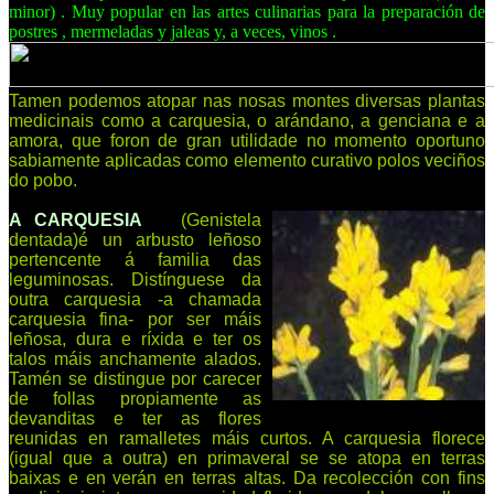
minor)
. Muy popular en las artes culinarias para la preparación de
postres
, mermeladas y jaleas
y, a veces, vinos
.
Tamen podemos atopar nas nosas montes diversas plantas
medicinais como a carquesia, o arándano, a genciana e a
amora, que foron de gran utilidade no momento oportuno
sabiamente aplicadas como elemento curativo polos veciños
do pobo.
A CARQUESIA
(Genistela
dentada)é un arbusto leñoso
pertencente á familia das
leguminosas. Distínguese da
outra carquesia -a chamada
carquesia fina- por ser máis
leñosa, dura e ríxida e ter os
talos máis anchamente alados.
Tamén se distingue por carecer
de follas propiamente as
devanditas e ter as flores
reunidas en ramalletes máis curtos. A carquesia florece
(igual que a outra) en primaveral se se atopa en terras
baixas e en verán en terras altas. Da recolección con fins