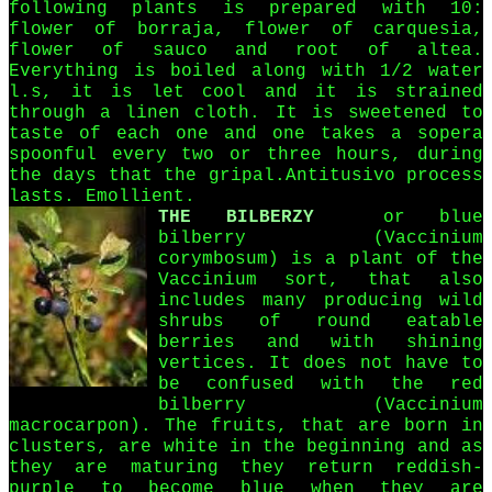
following plants is prepared with 10:
flower of borraja, flower of carquesia,
flower of sauco and root of altea.
Everything is boiled along with 1/2 water
l.s, it is let cool and it is strained
through a linen cloth. It is sweetened to
taste of each one and one takes a sopera
spoonful every two or three hours, during
the days that the gripal.Antitusivo process
lasts. Emollient.
THE BILBERZY
or blue
bilberry (Vaccinium
corymbosum) is a plant of the
Vaccinium sort, that also
includes many producing wild
shrubs of round eatable
berries and with shining
vertices. It does not have to
be confused with the red
bilberry (Vaccinium
macrocarpon). The fruits, that are born in
clusters, are white in the beginning and as
they are maturing they return reddish-
purple to become blue when they are