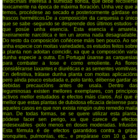
medicinais interesa a sumidad florida, que debe recollerse
loxicamente na época de máxima floración. Unha vez que a
temos, procédese ao secado e posteriormente gárdase en
frascos herméticos.De a composición da carquesia o único
que se sabe -segundo se desprende dos últimos estudos- é
que posúe unha esencia. Esta esencia é amarela,
lixeiramente narcótica e ten un aroma nada desagradable.
Do resto da composición coñécese máis ben pouco. Ao ser
unha especie con moitas variedades, os estudos feitos sobre
a planta non adoitan coincidir, xa que a composición varía
dunha especie a outra. En Portugal úsanse as carquesias
para combater a tose e como emoliente. As flores
considéranse laxantes e diuréticas e as sementes vomitivas.
En definitiva, trátase dunha planta con moitas aplicacións
pero aínda pouco estudada e, polo tanto, débense gardar as
debidas precaucións antes de usala. Dentro das
leguminosas existen mellores exemplares, con principios
activos mellor estudados e efectos máis claros. Así que é
mellor que estas plantas de dubidosa eficacia deíxense para
aqueles casos en que non exista ningún outro remedio maila
man. De todas formas, se se quere utilizar esta planta,
pódese facer sen perigo, xa que carece de efectos
indesexables -polo menos en doses moderadas. Infusión:
Esta fórmula é de efectos garantidos contra a gripe,
bronquites, pulmonías, etc., e prepárase con 10 g. das