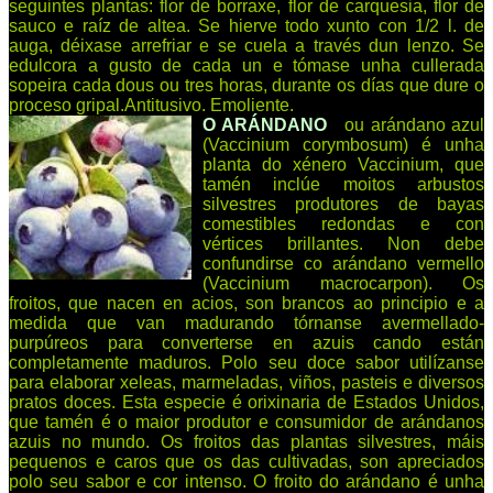
seguintes plantas: flor de borraxe, flor de carquesia, flor de
sauco e raíz de altea. Se hierve todo xunto con 1/2 l. de
auga, déixase arrefriar e se cuela a través dun lenzo. Se
edulcora a gusto de cada un e tómase unha cullerada
sopeira cada dous ou tres horas, durante os días que dure o
proceso gripal.Antitusivo. Emoliente.
O ARÁNDANO
ou arándano azul
(Vaccinium corymbosum) é unha
planta do xénero Vaccinium, que
tamén inclúe moitos arbustos
silvestres produtores de bayas
comestibles redondas e con
vértices brillantes. Non debe
confundirse co arándano vermello
(Vaccinium macrocarpon). Os
froitos, que nacen en acios, son brancos ao principio e a
medida que van madurando tórnanse avermellado-
purpúreos para converterse en azuis cando están
completamente maduros. Polo seu doce sabor utilízanse
para elaborar xeleas, marmeladas, viños, pasteis e diversos
pratos doces. Esta especie é orixinaria de Estados Unidos,
que tamén é o maior produtor e consumidor de arándanos
azuis no mundo. Os froitos das plantas silvestres, máis
pequenos e caros que os das cultivadas, son apreciados
polo seu sabor e cor intenso. O froito do arándano é unha