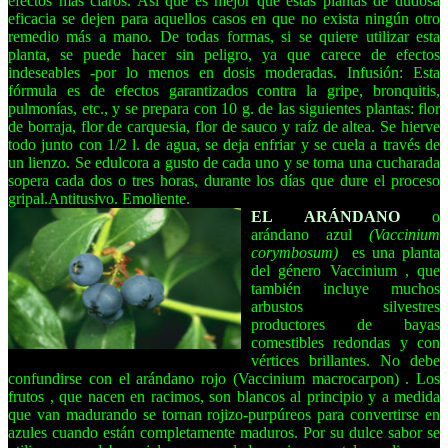
efectos más claros. Así que es mejor que estas plantas de dudosa
eficacia se dejen para aquellos casos en que no exista ningún otro
remedio más a mano. De todas formas, si se quiere utilizar esta
planta, se puede hacer sin peligro, ya que carece de efectos
indeseables -por lo menos en dosis moderadas. Infusión: Esta
fórmula es de efectos garantizados contra la gripe, bronquitis,
pulmonías, etc., y se prepara con 10 g. de las siguientes plantas: flor
de borraja, flor de carquesia, flor de sauco y raíz de altea. Se hierve
todo junto con 1/2 l. de agua, se deja enfriar y se cuela a través de
un lienzo. Se edulcora a gusto de cada uno y se toma una cucharada
sopera cada dos o tres horas, durante los días que dure el proceso
gripal.Antitusivo. Emoliente.
EL ARÁNDANO
o
arándano azul
(Vaccinium
corymbosum)
es una planta
del género Vaccinium
, que
también incluye muchos
arbustos silvestres
productores de bayas
comestibles redondas y con
vértices brillantes. No debe
confundirse con el arándano rojo (Vaccinium macrocarpon)
. Los
frutos
, que nacen en racimos, son blancos al principio y a medida
que van madurando se tornan rojizo-purpúreos para convertirse en
azules cuando están completamente maduros. Por su dulce sabor se