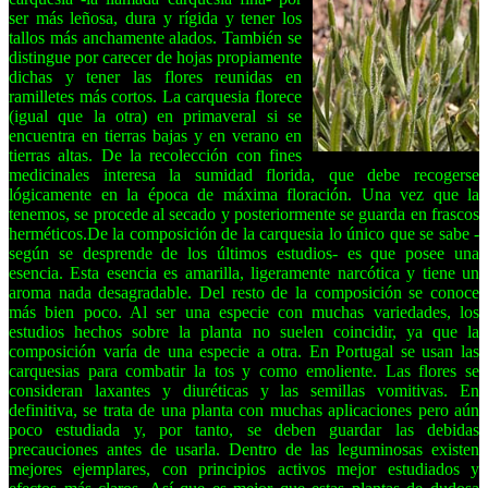
ser más leñosa, dura y rígida y tener los
tallos más anchamente alados. También se
distingue por carecer de hojas propiamente
dichas y tener las flores reunidas en
ramilletes más cortos. La carquesia florece
(igual que la otra) en primaveral si se
encuentra en tierras bajas y en verano en
tierras altas. De la recolección con fines
medicinales interesa la sumidad florida, que debe recogerse
lógicamente en la época de máxima floración. Una vez que la
tenemos, se procede al secado y posteriormente se guarda en frascos
herméticos.De la composición de la carquesia lo único que se sabe -
según se desprende de los últimos estudios- es que posee una
esencia. Esta esencia es amarilla, ligeramente narcótica y tiene un
aroma nada desagradable. Del resto de la composición se conoce
más bien poco. Al ser una especie con muchas variedades, los
estudios hechos sobre la planta no suelen coincidir, ya que la
composición varía de una especie a otra. En Portugal se usan las
carquesias para combatir la tos y como emoliente. Las flores se
consideran laxantes y diuréticas y las semillas vomitivas. En
definitiva, se trata de una planta con muchas aplicaciones pero aún
poco estudiada y, por tanto, se deben guardar las debidas
precauciones antes de usarla. Dentro de las leguminosas existen
mejores ejemplares, con principios activos mejor estudiados y