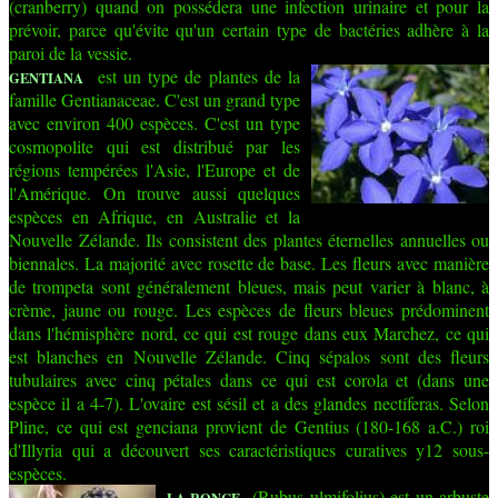
(cranberry) quand on possédera une infection urinaire et pour la
prévoir, parce qu'évite qu'un certain type de bactéries adhère à la
paroi de la vessie.
est un type de plantes de la
GENTIANA
famille Gentianaceae. C'est un grand type
avec environ 400 espèces. C'est un type
cosmopolite qui est distribué par les
régions tempérées l'Asie, l'Europe et de
l'Amérique. On trouve aussi quelques
espèces en Afrique, en Australie et la
Nouvelle Zélande. Ils consistent des plantes éternelles annuelles ou
biennales. La majorité avec rosette de base. Les fleurs avec manière
de trompeta sont généralement bleues, mais peut varier à blanc, à
crème, jaune ou rouge. Les espèces de fleurs bleues prédominent
dans l'hémisphère nord, ce qui est rouge dans eux Marchez, ce qui
est blanches en Nouvelle Zélande. Cinq sépalos sont des fleurs
tubulaires avec cinq pétales dans ce qui est corola et (dans une
espèce il a 4-7). L'ovaire est sésil et a des glandes nectíferas. Selon
Pline, ce qui est genciana provient de Gentius (180-168 a.C.) roi
d'Illyria qui a découvert ses caractéristiques curatives y12 sous-
espèces.
(Rubus ulmifolius) est un arbuste