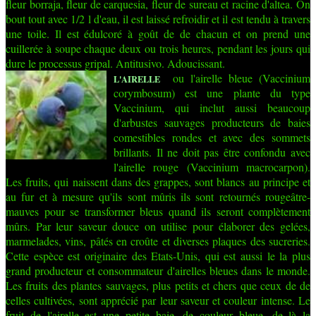
fleur borraja, fleur de carquesia, fleur de sureau et racine d'altea. On
bout tout avec 1/2 l d'eau, il est laissé refroidir et il est tendu à travers
une toile. Il est édulcoré à goût de de chacun et on prend une
cuillerée à soupe chaque deux ou trois heures, pendant les jours qui
dure le processus gripal. Antitusivo. Adoucissant.
ou l'airelle bleue (Vaccinium
L'AIRELLE
corymbosum) est une plante du type
Vaccinium, qui inclut aussi beaucoup
d'arbustes sauvages producteurs de baies
comestibles rondes et avec des sommets
brillants. Il ne doit pas être confondu avec
l'airelle rouge (Vaccinium macrocarpon).
Les fruits, qui naissent dans des grappes, sont blancs au principe et
au fur et à mesure qu'ils sont mûris ils sont retournés rougeâtre-
mauves pour se transformer bleus quand ils seront complètement
mûrs. Par leur saveur douce on utilise pour élaborer des gelées,
marmelades, vins, pâtés en croûte et diverses plaques des sucreries.
Cette espèce est originaire des Etats-Unis, qui est aussi le la plus
grand producteur et consommateur d'airelles bleues dans le monde.
Les fruits des plantes sauvages, plus petits et chers que ceux de de
celles cultivées, sont apprécié par leur saveur et couleur intense. Le
fruit de l'airelle est une petite baie, de couleur bleue, de là la