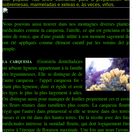
sobremesas, marmeladas e xeleas e, ás veces, viños.
Nous pouvons aussi trouver dans nos montagnes diverses plantes
médicinales comme la carquesia, l'airelle, ce qui est genciana et la
mûre de ronce, que d'une grande utilité à son moment sagement ils
ont été appliqués comme élément curatif par les voisins del je
peuple.
(Genistela dentellada)es
LA CARQUESIA
un arbuste ligneux appartenant à la famille
des légumineuses. Elle se distingue de de
l'autre carquesia - l'appel carquesia fin -
étant plus ligneuse, dure et rigide et avoir
les tiges le plus la plus largement à ailes.
On distingue aussi pour manquer de feuilles proprement ces et avoir
les fleurs réunies dans ramilletes plus courts. La carquesia fleurit
(égal que l'autre) dans primaveral si elle se trouve dans des terres
basses et en été dans des hautes terres. De la récolte avec des fins
médicinales intéresse la sumidad fleurie, qui doit logiquement être
reprise à l'époque de floraison maximale. Une fois que nous l'avons,