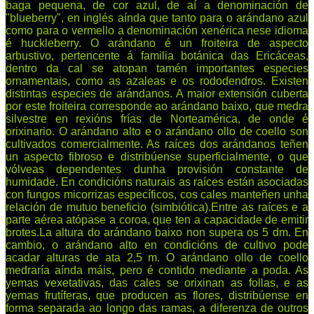
baga pequena, de cor azul, de aí a denominación de
"blueberry", en inglés aínda que tanto para o arándano azul
como para o vermello a denominación xenérica nese idioma
é huckleberry. O arándano é un froiteira de aspecto
arbustivo, pertencente á familia botánica das Ericáceas,
dentro da cal se atopan tamén importantes especies
ornamentais, como as azaleas e os rododendros. Existen
distintas especies de arándanos. A maior extensión cuberta
por este froiteira corresponde ao arándano baixo, que medra
silvestre en rexións frías de Norteamérica, de onde é
orixinario. O arándano alto e o arándano ollo de coello son
cultivados comercialmente. As raíces dos arándanos teñen
un aspecto fibroso e distribúense superficialmente, o que
vólveas dependentes dunha provisión constante de
humidade. En condicións naturais as raíces están asociadas
con fungos micorrizas específicos, cos cales manteñen unha
relación de mutuo beneficio (simbiótica).Entre as raíces e a
parte aérea atópase a coroa, que ten a capacidade de emitir
brotes.La altura do arándano baixo non supera os 5 dm. En
cambio, o arándano alto en condicións de cultivo pode
acadar alturas de ata 2,5 m. O arándano ollo de coello
medraría aínda máis, pero é contido mediante a poda. As
yemas vexetativas, das cales se orixinan as follas, e as
yemas frutíferas, que producen as flores, distribúense en
forma separada ao longo das ramas, a diferenza de outros