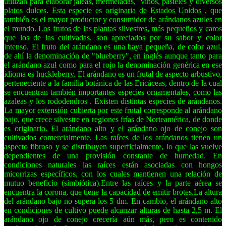
utilizan para elaborar jaleas, mermeladas,
vinos, pasteles y diversos
platos dulces. Esta especie es originaria de Estados Unidos
, que
también es el mayor productor y consumidor de arándanos azules en
el mundo. Los frutos de las plantas silvestres, más pequeños y caros
que los de las cultivadas, son apreciados por su sabor y color
intenso. El fruto del arándano es una baya pequeña, de color azul,
de ahí la denominación de "blueberry", en inglés aunque tanto para
el arándano azul como para el rojo la denominación genérica en ese
idioma es huckleberry. El arándano es un frutal de aspecto arbustivo,
perteneciente a la familia botánica de las Ericáceas, dentro de la cual
se encuentran también importantes especies ornamentales, como las
azaleas
y los rododendros
. Existen distintas especies de arándanos.
La mayor extensión cubierta por este frutal corresponde al arándano
bajo, que crece silvestre en regiones frías de Norteamérica, de donde
es originario. El arándano alto y el arándano ojo de conejo son
cultivados comercialmente. Las raíces de los arándanos tienen un
aspecto fibroso y se distribuyen superficialmente, lo que las vuelve
dependientes de una provisión constante de humedad. En
condiciones naturales las raíces están asociadas con hongos
micorrizas específicos, con los cuales mantienen una relación de
mutuo beneficio (simbiótica).Entre las raíces y la parte aérea se
encuentra la corona, que tiene la capacidad de emitir brotes.La altura
del arándano bajo no supera los 5 dm.
En cambio, el arándano alto
en condiciones de cultivo puede alcanzar alturas de hasta 2,5 m. El
arándano ojo de conejo crecería aún más, pero es contenido