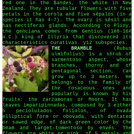
red one in the $andes, the white in New
Zealand. They are tubular flowers with five
petals in the corola and five sépalos (in a
species it has 4-7). The ovary is sésil and
has nectíferas glands. According to Pliny,
the genciana comes from Gentius (180-168
a.C.) king of Illyria that discovered its
characteristics curativas. y12 subspecies.
THE BRAMBLE
(Rubus
ulmifolius) is a shrub of
sarmentoso aspect, whose
branches, thorny and of
pentagonal section, can
grow up to 3 meters. He
belongs to the family of
the rosaceous ones and
popularly is known by his
fruits: the zarzamoras or Moors. It has
leaves imparipinnadas, composed by 3 either
5 peciolulados folíolos, of ovada
elliptical form or obovada, with dentated
or sawed edge, of dark green color by the
beam and target-tomentoso by envés. The
flowers are white or pink, of 5 petals and