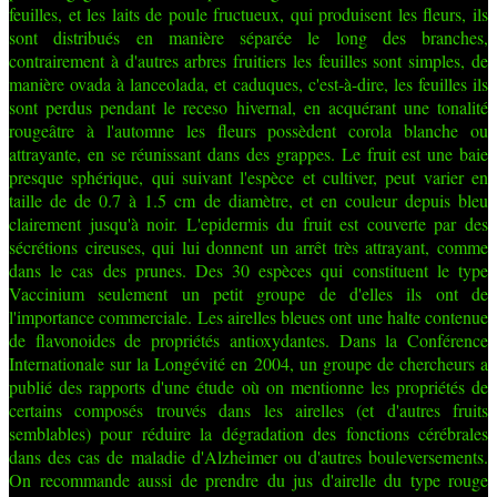
feuilles, et les laits de poule fructueux, qui produisent les fleurs, ils
sont distribués en manière séparée le long des branches,
contrairement à d'autres arbres fruitiers les feuilles sont simples, de
manière ovada à lanceolada, et caduques, c'est-à-dire, les feuilles ils
sont perdus pendant le receso hivernal, en acquérant une tonalité
rougeâtre à l'automne les fleurs possèdent corola blanche ou
attrayante, en se réunissant dans des grappes. Le fruit est une baie
presque sphérique, qui suivant l'espèce et cultiver, peut varier en
taille de de 0.7 à 1.5 cm de diamètre, et en couleur depuis bleu
clairement jusqu'à noir. L'epidermis du fruit est couverte par des
sécrétions cireuses, qui lui donnent un arrêt très attrayant, comme
dans le cas des prunes. Des 30 espèces qui constituent le type
Vaccinium seulement un petit groupe de d'elles ils ont de
l'importance commerciale. Les airelles bleues ont une halte contenue
de flavonoides de propriétés antioxydantes. Dans la Conférence
Internationale sur la Longévité en 2004, un groupe de chercheurs a
publié des rapports d'une étude où on mentionne les propriétés de
certains composés trouvés dans les airelles (et d'autres fruits
semblables) pour réduire la dégradation des fonctions cérébrales
dans des cas de maladie d'Alzheimer ou d'autres bouleversements.
On recommande aussi de prendre du jus d'airelle du type rouge