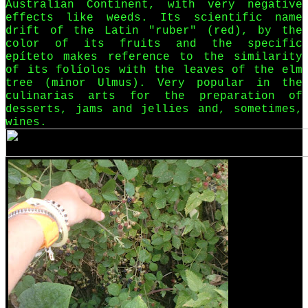
Australian Continent, with very negative
effects like weeds. Its scientific name
drift of the Latin "ruber" (red), by the
color of its fruits and the specific
epíteto makes reference to the similarity
of its folíolos with the leaves of the elm
tree (minor Ulmus). Very popular in the
culinarias arts for the preparation of
desserts, jams and jellies and, sometimes,
wines.