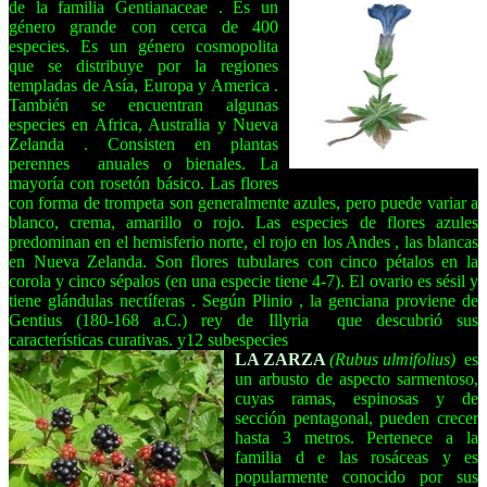
de la familia Gentianaceae
. Es un
género grande con cerca de 400
especies. Es un género cosmopolita
que se distribuye por la regiones
templadas de Asía, Europa y America
.
También se encuentran algunas
especies en Africa, Australia y Nueva
Zelanda
. Consisten en plantas
perennes
anuales o bienales. La
mayoría con rosetón básico. Las flores
con forma de trompeta son generalmente azules, pero puede variar a
blanco, crema, amarillo o rojo. Las especies de flores azules
predominan en el hemisferio norte, el rojo en los Andes
, las blancas
en Nueva Zelanda. Son flores tubulares con cinco pétalos
en la
corola
y cinco sépalos
(en una especie tiene 4-7). El ovario es sésil
y
tiene glándulas nectíferas
. Según Plinio
, la genciana proviene de
Gentius
(180-168 a.C.) rey de Illyria
que descubrió sus
características curativas. y12 subespecies
LA ZARZA
(Rubus ulmifolius)
es
un arbusto
de aspecto sarmentoso,
cuyas ramas, espinosas y de
sección pentagonal, pueden crecer
hasta 3 metros. Pertenece a la
familia d
e las rosáceas
y es
popularmente conocido por sus