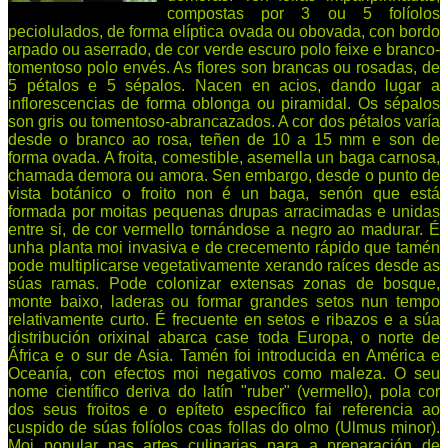
compostas por 3 ou 5 folíolos
peciolulados, de forma elíptica ovada ou obovada, con bordo
arpado ou aserrado, de cor verde escuro polo feixe e branco-
tomentoso polo envés. As flores son brancas ou rosadas, de
5 pétalos e 5 sépalos. Nacen en acios, dando lugar a
inflorescencias de forma oblonga ou piramidal. Os sépalos
son gris ou tomentoso-abrancazados. A cor dos pétalos varía
desde o branco ao rosa, teñen de 10 a 15 mm e son de
forma ovada. A froita, comestible, asemella un baga carnosa,
chamada demora ou amora. Sen embargo, desde o punto de
vista botánico o froito non é un baga, senón que está
formada por moitas pequenas drupas arracimadas e unidas
entre si, de cor vermello tornándose a negro ao madurar. É
unha planta moi invasiva e de crecemento rápido que tamén
pode multiplicarse vegetativamente xerando raíces desde as
súas ramas. Pode colonizar extensas zonas de bosque,
monte baixo, laderas ou formar grandes setos nun tempo
relativamente curto. É frecuente en setos e ribazos e a súa
distribución orixinal abarca case toda Europa, o norte de
África e o sur de Asia. Tamén foi introducida en América e
Oceanía, con efectos moi negativos como maleza. O seu
nome científico deriva do latín "ruber" (vermello), pola cor
dos seus froitos e o epíteto específico fai referencia ao
cuspido de súas folíolos coas follas do olmo (Ulmus minor).
Moi popular nas artes culinarias para a preparación de