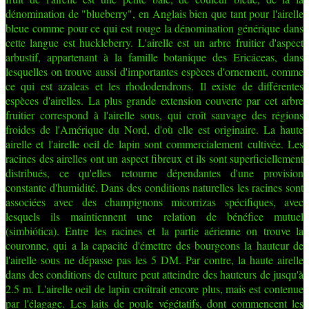
dénomination de "blueberry", en Anglais bien que tant pour l'airelle
bleue comme pour ce qui est rouge la dénomination générique dans
cette langue est huckleberry. L'airelle est un arbre fruitier d'aspect
arbustif, appartenant à la famille botanique des Ericáceas, dans
lesquelles on trouve aussi d'importantes espèces d'ornement, comme
ce qui est azaleas et les rhododendrons. Il existe de différentes
espèces d'airelles. La plus grande extension couverte par cet arbre
fruitier correspond à l'airelle sous, qui croît sauvage des régions
froides de l'Amérique du Nord, d'où elle est originaire. La haute
airelle et l'airelle oeil de lapin sont commercialement cultivée. Les
racines des airelles ont un aspect fibreux et ils sont superficiellement
distribués, ce qu'elles retourne dépendantes d'une provision
constante d'humidité. Dans des conditions naturelles les racines sont
associées avec des champignons micorrizas spécifiques, avec
lesquels ils maintiennent une relation de bénéfice mutuel
(simbiótica). Entre les racines et la partie aérienne on trouve la
couronne, qui a la capacité d'émettre des bourgeons la hauteur de
l'airelle sous ne dépasse pas les 5 DM. Par contre, la haute airelle
dans des conditions de culture peut atteindre des hauteurs de jusqu'à
2.5 m. L'airelle oeil de lapin croîtrait encore plus, mais est contenue
par l'élagage. Les laits de poule végétatifs, dont commencent les