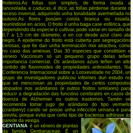
froiteiros.As follas son simples, de forma ovada a
lanceolada, e caducas, é dicir, as follas pérdense durante o
receso invernal, adquirindo unha tonalidade avermellada no
outono.As flores posúen corola branca ou rosada,
reuníndose en acios. O froito é unha baga case esférica, que
dependendo da especie e cultivar, pode variar en tamaño de
0,7 a 1,5 cm de diámetro, e en cor desde azul claro ata
negro. A epiderme do froito está cuberta por segregacións
cerosas, que lle dan unha terminación moi atractiva, como
no caso das ameixas. Das 30 especies que constitúen o
xénero Vaccinium só un pequeno grupo delas teñen
importancia comercial. Os arándanos azuis teñen un alto
contido de flavonoides de propiedades antioxidantes. Na
Conferencia Internacional sobre a Lonxevidade no 2004, un
grupo de investigadores publicou informes dun estudo no
que se mencionan as propiedades de certos compostos
atopados nos arándanos (e outros froitos similares) para
reducir a degradación das funcións cerebrales en casos de
doenza de Alzheimer ou outros trastornos. Tamén se
recomenda tomar jugo de arándano do tipo vermello
(cranberry) cando se posúe unha infección urinaria e para
previla, porque evita que certo tipo de bacterias adhírase ás
parede da vexiga.
GENTIANA
é un xénero de plantas
da familia Gentianaceae. É un