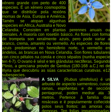
xénero grande con perto de 400
especies. É un xénero cosmopolita
que se distribúe pola rexións
mornas de Asia, Europa e América.
Tamén se atopan algunhas
especies en Africa, Australia e Novo
Celandia. Consisten en plantas perennes anuais ou
bienales. A maioría con rosetón básico. As flores con forma
de trompeta son xeralmente azuis, pero pode variar a
branco, crema, amarelo ou vermello. As especies de flores
azuis predominan no hemisferio norte, o vermello en
ándelos, as brancas en Nova Celandia. Son flores tubulares
con cinco pétalos na corola e cinco sépalos (nunha especie
ten 4-7). O ovario é sésil e ten glándulas nectíferas. Segundo
Plinio, a genciana provén de Gentius (180-168 a.C.) rei de
Illyria que descubriu as súas características curativas. e12
subespecies.
A SILVA
(Rubus ulmifolius) é un
arbusto de aspecto sarmentoso, cuxas
ramas, espiñentas e de sección
pentagonal, poden medrar ata 3
metros. Pertence á familia das
rosáceas e é popularmente coñecido
polos seus froitos: as amoras ou
demoras. Ten follas imparipinnadas,