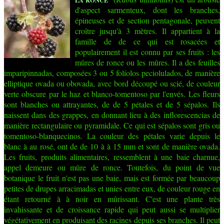
LA RONCE
d'aspect sarmenteux, dont les branches,
épineuses et de section pentagonale, peuvent
croître jusqu'à 3 mètres. Il appartient à la
famille de de ce qui est rosacées et
populairement il est connu par ses fruits : les
mûres de ronce ou les mûres. Il a des feuilles
imparipinnadas, composées 3 ou 5 folíolos peciolulados, de manière
elliptique ovada ou obovada, avec bord découpé ou scié, de couleur
verte obscure par le haz et blanco-tomentoso par l'envés. Les fleurs
sont blanches ou attrayantes, de de 5 pétales et de 5 sépalos. Ils
naissent dans des grappes, en donnant lieu à des inflorescencias de
manière rectangulaire ou pyramidale. Ce qui est sépalos sont gris ou
tomentoso-blanquecinos. La couleur des pétales varie depuis le
blanc à au rosé, ont de de 10 à à 15 mm et sont de manière ovada.
Les fruits, produits alimentaires, ressemblent à une baie charnue,
appel demeure ou mûre de ronce. Toutefois, du point de vue
botanique le fruit n'est pas une baie, mais est formée par beaucoup
petites de drupes arracimadas et unies entre eux, de couleur rouge en
étant retourné à à noir en mûrissant. C'est une plante très
invahissante et de croissance rapide qui peut aussi se multiplier
végétativement en produisant des racines depuis ses branches. Il peut