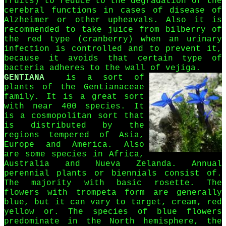
fruits) to reduce to the degradation of the
cerebral functions in cases of disease of
Alzheimer or other upheavals. Also it is
recommended to take juice from bilberry of
the red type (cranberry) when an urinary
infection is controlled and to prevent it,
because it avoids that certain type of
bacteria adheres to the wall of vejiga.
GENTIANA
is a sort of
plants of the Gentianaceae
family. It is a great sort
with near 400 species. It
is a cosmopolitan sort that
is distributed by the
regions tempered of Asia,
Europe and America. Also
are some species in Africa,
Australia and Nueva Zelanda. Annual
perennial plants or biennials consist of.
The majority with basic rosette. The
flowers with trompeta form are generally
blue, but it can vary to target, cream, red
yellow or. The species of blue flowers
predominate in the North hemisphere, the