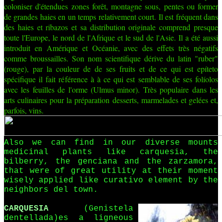
coloniser d'étendues zones forêt, montagne sous, pentes ou former
de grandes haies en un temps relativement court. Il est fréquent dans
des haies et ribazos et sa distribution originale comprend presque
toute l'Europe, le nord de l'Afrique et le sud de l'Asie. Il a été aussi
introduit en Amérique et Océanie, avec des effets très négatifs
comme broussailles. Son nom scientifique dérive du latin "ruber"
(rouge), par la couleur de de ses fruits et de ce qui est epíteto
spécifique il fait référence à à ce qui est semblable de ses folíolos
avec les feuilles de l'orme (Ulmus minor). Très populaire dans les
arts culinaires pour la préparation desserts, marmelades et gelées et,
parfois, vins.
Also we can find in our diverse mounts
medicinal plants like carquesia, the
bilberry, the genciana and the zarzamora,
that were of great utility at their moment
wisely applied like curativo element by the
neighbors del town.
CARQUESIA
(Genistela
dentellada)es a ligneous