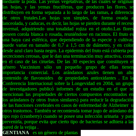
mediante la poda. Las yemas vegetativas, de las cuales se originan
las hojas, y las yemas fructíferas, que producen las flores, se
distribuyen en forma separada a lo largo de las ramas, a diferencia
de otros frutales.Las hojas son simples, de forma ovada a
lanceolada, y caducas, es decir, las hojas se pierden durante el receso
invernal, adquiriendo una tonalidad rojiza en el otoño.Las flores
poseen corola blanca o rosada, reuniéndose en racimos. El fruto es
una baya casi esférica, que dependiendo de la especie y cultivar,
puede variar en tamaño de 0,7 a 1,5 cm de diámetro, y en color
desde azul claro hasta negro. La epidermis del fruto está cubierta por
secreciones cerosas, que le dan una terminación muy atractiva, como
en el caso de las ciruelas. De las 30 especies que constituyen el
género Vaccinium sólo un pequeño grupo de ellas tienen
importancia comercial. Los arándanos azules tienen un alto
contenido de flavonoides
de propiedades antioxidantes
. En la
Conferencia Internacional sobre la Longevidad en 2004, un grupo
de investigadores publicó informes de un estudio en el que se
mencionan las propiedades de ciertos compuestos encontrados en
los arándanos (y otros frutos similares) para reducir la degradación
de las funciones cerebrales en casos de enfermedad de Alzheimer
u
otros trastornos. También se recomienda tomar jugo de arándano del
tipo rojo (cranberry) cuando se posee una infección urinaria
y para
prevenirla, porque evita que cierto tipo de bacterias se adhiera a las
pared de la vejiga
.
GENTIANA
es un género de plantas