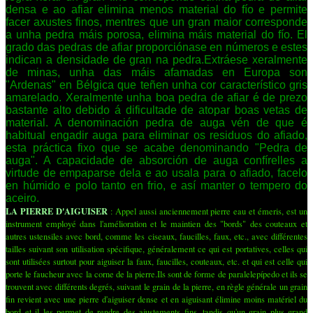
densa e ao afiar elimina menos material do fío e permite
facer axustes finos, mentres que un gran maior corresponde
a unha pedra máis porosa, elimina máis material do fío. El
grado das pedras de afiar proporciónase en números e estes
indican a densidade de gran na pedra.Extráese xeralmente
de minas, unha das máis afamadas en Europa son
"Ardenas" en Bélgica que teñen unha cor característico gris
amarelado. Xeralmente unha boa pedra de afiar é de prezo
bastante alto debido á dificultade de atopar boas vetas de
material. A denominación pedra de auga vén de que é
habitual engadir auga para eliminar os residuos do afiado,
esta práctica fixo que se acabe denominando "Pedra de
auga". A capacidade de absorción de auga confírelles a
virtude de empaparse dela e ao usala para o afiado, facelo
en húmido e polo tanto en frio, e así manter o tempero do
aceiro.
LA PIERRE D'AIGUISER
: Appel aussi anciennement pierre eau et émeris, est un
instrument employé dans l'amélioration et le maintien des "bords" des couteaux et
autres ustensiles avec bord, comme les ciseaux, faucilles, faux, etc., avec différentes
tailles suivant son utilisation spécifique, généralement ce qui est portatives, celles qui
sont utilisées surtout pour aiguiser la faux, faucilles, couteaux, etc. et qui est celle qui
porte le faucheur avec la corne de la pierre.Ils sont de forme de paralelepípedo et ils se
trouvent avec différents degrés, suivant le grain de la pierre, en règle générale un grain
fin revient avec une pierre d'aiguiser dense et en aiguisant élimine moins matériel du
bord et il les permet de rendre des ajustements fins, tandis qu'un grain plus grand