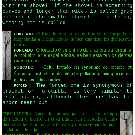
or handle that forms a certain acute angle
with the shovel, if the shovel is something
curves and longer than wide, is called grub
hoe and if the smaller shovel is something,
weeding hoe is called.
: El forcado es sinónimo de horquilla o forquilla, es
FORCADO
muy similar a la espalladoira, si bien ésta tiene los dientes mas
cortos.
: O forcado é sinónimo de grampa ou forquilla,
FORCADO
é moi similar á espalladoira, se ben esta ten os dentes
mais curtos.
: Celui forcado est synonime de fourche ou
FORCADO
forquilla, il est très semblable à l'espalladoira, bien que celle-ci
ait les dents plus courtes.
: The forced one is synonymous of
FORCED
bracket or forquilla, is very similar to
espalladoira, although this one has the
short teeth but.
: Apero de labranza que consta de un mango
ESPALLADOIRA
de madera o hierro, en cuya punta van insertados cuatro
dientes de hierro a modo de tenedor y que sirve para trabajar
las labores de paja