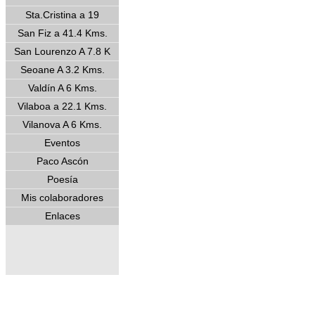
Sta.Cristina a 19
San Fiz a 41.4 Kms.
San Lourenzo A 7.8 K
Seoane A 3.2 Kms.
Valdín A 6 Kms.
Vilaboa a 22.1 Kms.
Vilanova A 6 Kms.
Eventos
Paco Ascón
Poesía
Mis colaboradores
Enlaces