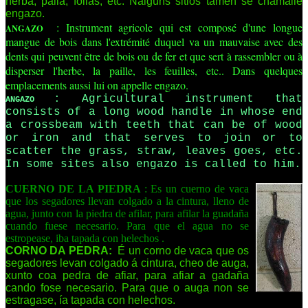
herba, palla, follas, etc. Nalgúns sitios tamén se chámalle
engazo.
: Instrument agricole qui est composé d'une longue
ANGAZO
mangue de bois dans l'extrémité duquel va un mauvaise avec des
dents qui peuvent être de bois ou de fer et que sert à rassembler ou à
disperser l'herbe, la paille, les feuilles, etc.. Dans quelques
emplacements aussi lui on appelle engazo.
: Agricultural instrument that
ANGAZO
consists of a long wood handle in whose end
a crossbeam with teeth that can be of wood
or iron and that serves to join or to
scatter the grass, straw, leaves goes, etc.
In some sites also engazo is called to him.
CUERNO DE LA PIEDRA
: Es un cuerno de vaca
que los segadores llevan colgado a la cintura, lleno de
agua, junto con la piedra de afilar, para afilar la guadaña
cuando fuese necesario. Para que el agua no se
estropease, iba tapada con helechos
.
CORNO DA PEDRA:
É un corno de vaca que os
segadores levan colgado á cintura, cheo de auga,
xunto coa pedra de afiar, para afiar a gadaña
cando fose necesario. Para que o auga non se
estragase, ía tapada con helechos.