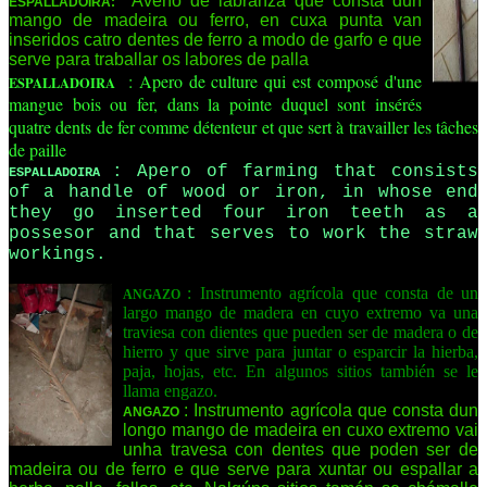
Aveño de labranza que consta dun
ESPALLADOIRA:
mango de madeira ou ferro, en cuxa punta van
inseridos catro dentes de ferro a modo de garfo e que
serve para traballar os labores de palla
: Apero de culture qui est composé d'une
ESPALLADOIRA
mangue bois ou fer, dans la pointe duquel sont insérés
quatre dents de fer comme détenteur et que sert à travailler les tâches
de paille
: Apero of farming that consists
ESPALLADOIRA
of a handle of wood or iron, in whose end
they go inserted four iron teeth as a
possesor and that serves to work the straw
workings.
: Instrumento agrícola que consta de un
ANGAZO
largo mango de madera en cuyo extremo va una
traviesa con dientes que pueden ser de madera o de
hierro y que sirve para juntar o esparcir la hierba,
paja, hojas, etc. En algunos sitios también se le
llama engazo.
: Instrumento agrícola que consta dun
ANGAZO
longo mango de madeira en cuxo extremo vai
unha travesa con dentes que poden ser de
madeira ou de ferro e que serve para xuntar ou espallar a