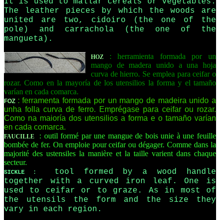
It is used to mallar cereals or vegetables.
The leather pieces by which the woods are
united are two, cidoiro (the one of the
pole) and carrachola (the one of the
mangueta).
: herramienta formada por un
HOZ
mango de madera unido a una hoja
curva de hierro. Se emplea para ceifar o
rozar. Como en la mayoría de los utensilios la forma y el tamaño
varían en cada comarca.
: ferramenta formada por un mango de madeira unido a
FOZ
unha folla curva de ferro. Emprégase para ceifar ou rozar.
Como na maioría dos utensilios a forma e o tamaño varían
en cada comarca.
: outil formé par une mangue de bois unie à une feuille
FAUCILLE
bombée de fer. On emploie pour ceifar ou dégager. Comme dans la
majorité des ustensiles la manière et la taille varient dans chaque
secteur.
tool formed by a wood handle
SICKLE
:
together with a curved iron leaf. One is
used to ceifar or to graze. As in most of
the utensils the form and the size they
vary in each region.