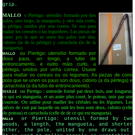
grip.
MALLO
o Piertigo: utensilio formado por dos
palos, uno largo, la mangueta, y otro más corto,
la pértiga, unidos por una correa. Se usa para
mallar los cereales o las legumbres. Las piezas de
cuero por la que se unen los palos son dos,
cidoiro (la de la pértiga) y carrachola (la de la
mangueta).
ou Piertigo: utensilio formado por
MALLO
dous paus, un longo, a tubo de
entroncamento, e outro máis curto, a
pértega, unidos por unha correa. Úsase
para mallar os cereais ou os legumes. As pezas de coiro
pola que se unen os paus son dous, cidoiro (a da pértega) e
carrachola (a da tubo de entroncamento).
ou Piertigo : ustensile formé par deux bois, une longueur,
MAILLE
ce qui est mangueta, et un autre plus court, le poteau, unis par une
courroie. On utilise pour mailler les céréales ou les légumes. Les
pièces de cuir par laquelle on unit les bois sont deux, cidoiro (celle
du poteau) et carrachola (celle de de ce qui est mangueta).
or Piertigo: utensil formed by two
MALLO
woods, a length, the mangueta, and shorter
other, the pole, united by one draws out.