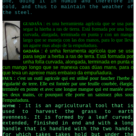
one, doing it in humid and therefore in
cold, and thus to maintain the weather of
the steel.
: es una herramienta agrícola que se usa para
GUADAÑA
segar la hierba a ras de tierra. Está formada por una hoja
curvada, alargada, terminada en punta y con un mango
largo que se maneja con las dos manos, para lo que lleva
un agarre mas abajo de la empuñadura.
: é unha ferramenta agrícola que se usa
GADAÑA
para segar a herba a ras de terra. Está formada por
unha folla curvada, alongada, terminada en punta e
cun mango longo que se manexa coas dúas mans, para o
que leva un apreixe mais embaixo da empuñadura.
: c'est un outil agricole qui est utilisé pour faucher l'herbe à
FAUX
régularité de terre. Elle est formée par une feuille courbée, élargie,
terminée en pointe et avec une longue mangue qui est maniée avec
les deux mains, ce pourquoi elle porte un saisissez plus sous
l'empuñadura.
: it is an agricultural tool that is
SCYTHE
used to harvest the grass to earth
evenness. It is formed by a leaf curved,
extended, finished in end and with a long
handle that is handled with the two hands,
for which takes takes hold but under the