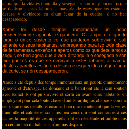
ahora que la vida es tranquila y sosegada y son muy pocos los que
se dedican a estas labores la mayoría de estos aparatos están en
desuso y olvidados en algún lugar de la cuadra, si no han
desaparecido.
Xares foi desde tempos inmemoriais un pobo
eminentemente agrícola e gandeiro. O campo e o gando
foron o único sustento co que puideron sobrevivir e saír
adiante os seus habitantes, empregando para iso toda clase
de ferramentas, enxeños e aperos como os que detallamos a
seguir, se ben agora que a vida é tranquila e sosegada e son
moi poucos os que se dedican a estes labores a maioría
destes aparellos están en desuso e esquecidos nalgún lugar
da corte, se non desapareceron.
Xares a été depuis des temps immémoriaux un peuple éminemment
agricole et d'élevage. Le domaine et le bétail ont été le seul soutien
avec lequel ils ont pu survivre et sortir en avant leurs habitants, en
employant pour cela toute classe d'outils, artilugios et aperos comme
ceux que nous détaillons ensuite, bien que maintenant que la vie est
tranquille et calmée et sont très peu ceux qui sont consacrés à ces
tâches la majorité de ces appareils sont en désuétude et oublié dans
un certain lieu du hall, s'ils n'ont pas disparu.