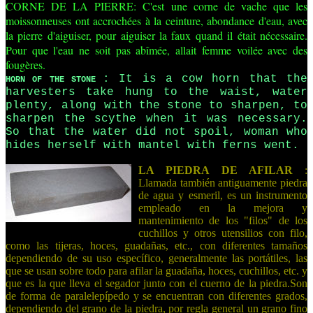
CORNE DE LA PIERRE: C'est une corne de vache que les
moissonneuses ont accrochées à la ceinture, abondance d'eau, avec
la pierre d'aiguiser, pour aiguiser la faux quand il était nécessaire.
Pour que l'eau ne soit pas abîmée, allait femme voilée avec des
fougères.
: It is a cow horn that the
HORN OF THE STONE
harvesters take hung to the waist, water
plenty, along with the stone to sharpen, to
sharpen the scythe when it was necessary.
So that the water did not spoil, woman who
hides herself with mantel with ferns went.
LA PIEDRA DE AFILAR
:
Llamada también antiguamente piedra
de agua y esmeril, es un instrumento
empleado en la mejora y
mantenimiento de los "filos" de los
cuchillos y otros utensilios con filo,
como las tijeras, hoces, guadañas, etc., con diferentes tamaños
dependiendo de su uso específico, generalmente las portátiles, las
que se usan sobre todo para afilar la guadaña, hoces, cuchillos, etc. y
que es la que lleva el segador junto con el cuerno de la piedra.Son
de forma de paralelepípedo y se encuentran con diferentes grados,
dependiendo del grano de la piedra, por regla general un grano fino