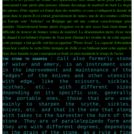
correspond à une pierre plus poreuse, élimine davantage de matériel du bord. Le degré
des pierres d'être aiguisé est fourni dans des nombres et ceux-ci indiquent la densité de
grain dans la pierre.Il est extrait généralement de mines, une de des rendues célèbres
en Europe sont "Ardenas" en Belgique qui ont une couleur caractéristique grise
jaunâtre. Généralement bonne pierre d'aiguiser est de prix assez haut étant donné la
difficulté de trouver de bonnes veines de matériel. La dénomination pierre d'eau vient
de duquel il est habituel d'ajouter de l'eau pour éliminer les résidus de de celui aiguisé,
cette pratique a fait qu'elle soit fini en appelant "Pierre d'eau". La capacité d'absorption
d'eau leur confère la vertu d'être trempée de d'elle et en l'utilisant pour celui aiguisé, le
faire dans humide et par conséquent en froid, et ainsi maintenir le temps de l'acier.
: Call also formerly stone
THE STONE TO SHARPEN
of water and emery, is an instrument used
in the improvement and maintenance of the
"edges" of the knives and other utensils
with edge, like the scissors, sickles,
scythes, etc., with different sizes
depending on its specific use, generally
the portable ones, those that are used
mainly to sharpen the scythe, sickles,
knives, etc. and that is the one that along
with takes to the harvester the horn of the
stone. They are of paralelepípedo form and
they are with different degrees, depending
on the grain of the stone, as a rule a fine