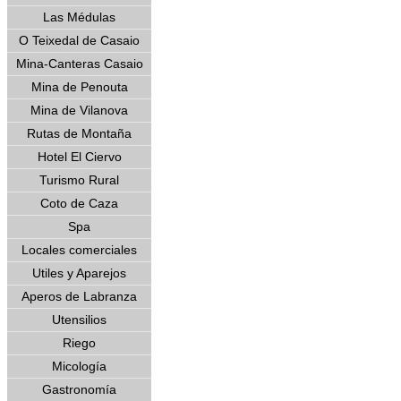
Las Médulas
O Teixedal de Casaio
Mina-Canteras Casaio
Mina de Penouta
Mina de Vilanova
Rutas de Montaña
Hotel El Ciervo
Turismo Rural
Coto de Caza
Spa
Locales comerciales
Utiles y Aparejos
Aperos de Labranza
Utensilios
Riego
Micología
Gastronomía