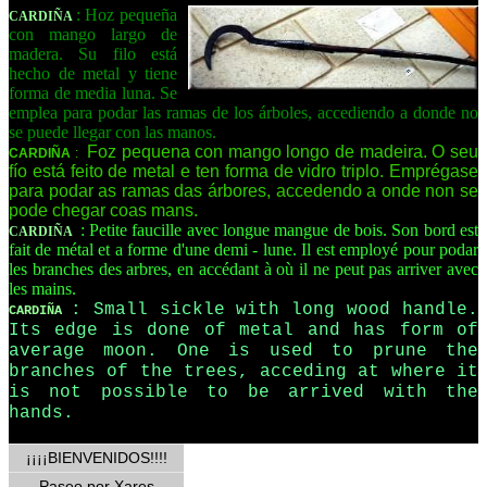
: Hoz pequeña
CARDIÑA
con mango largo de
madera. Su filo está
hecho de metal y tiene
forma de media luna. Se
emplea para podar las ramas de los árboles, accediendo a donde no
se puede llegar con las manos.
Foz pequena con mango longo de madeira. O seu
CARDIÑA
:
fío está feito de metal e ten forma de vidro triplo. Emprégase
para podar as ramas das árbores, accedendo a onde non se
pode chegar coas mans.
: Petite faucille avec longue mangue de bois. Son bord est
CARDIÑA
fait de métal et a forme d'une demi - lune. Il est employé pour podar
les branches des arbres, en accédant à où il ne peut pas arriver avec
les mains.
: Small sickle with long wood handle.
CARDIÑA
Its edge is done of metal and has form of
average moon. One is used to prune the
branches of the trees, acceding at where it
is not possible to be arrived with the
hands.
¡¡¡¡BIENVENIDOS!!!!
Paseo por Xares