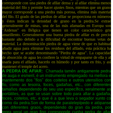
corresponde con una piedra de afilar densa y al afilar elimina menos
material del filo y permite hacer ajustes finos, mientras que un grano
mayor corresponde a una piedra más porosa, elimina más material
del filo. El grado de las piedras de afilar se proporciona en números
y éstos indican la densidad de grano en la piedra.Se extrae
generalmente de minas, una de las más afamadas en Europa son
"Ardenas" en Bélgica que tienen un color característico gris
amarillento. Generalmente una buena piedra de afilar es de precio
bastante alto debido a la dificultad de encontrar buenas vetas de
material. La denominación piedra de agua viene de que es habitual
añadir agua para eliminar los residuos del afilado, esta práctica ha
hecho que se acabe denominando "Piedra de agua". La capacidad
de absorción de agua les confiere la virtud de empaparse de ella y al
usarla para el afilado, hacerlo en húmedo y por tanto en frio, y así
mantener el temple del acero.
A PEDRA DE AFIAR:
Chamada tamén antigamente pedra
de auga e esmeril, é un instrumento empregado na mellora e
mantemento dos "fíos" dos coitelos e outros utensilios con
fío, como as tesoira, foces, gadañas, etc., con diferentes
tamaños dependendo do seu uso específico, xeralmente as
portátiles, as que se usan sobre todo para afiar a gadaña,
foces, coitelos, etc. e que é a que leva o segador xunto co
corno da pedra.Son de forma de paralelepípedo e atópanse
con diferentes graos, dependendo do gran da pedra, por
regra xeral un gran fino corresponde cunha pedra de afiar