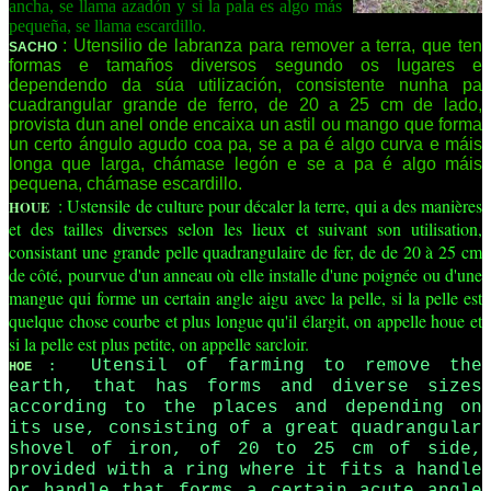
ancha, se llama azadón y si la pala es algo más
pequeña, se llama escardillo.
: Utensilio de labranza para remover a terra, que ten
SACHO
formas e tamaños diversos segundo os lugares e
dependendo da súa utilización, consistente nunha pa
cuadrangular grande de ferro, de 20 a 25 cm de lado,
provista dun anel onde encaixa un astil ou mango que forma
un certo ángulo agudo coa pa, se a pa é algo curva e máis
longa que larga, chámase legón e se a pa é algo máis
pequena, chámase escardillo.
: Ustensile de culture pour décaler la terre, qui a des manières
HOUE
et des tailles diverses selon les lieux et suivant son utilisation,
consistant une grande pelle quadrangulaire de fer, de de 20 à 25 cm
de côté, pourvue d'un anneau où elle installe d'une poignée ou d'une
mangue qui forme un certain angle aigu avec la pelle, si la pelle est
quelque chose courbe et plus longue qu'il élargit, on appelle houe et
si la pelle est plus petite, on appelle sarcloir.
Utensil of farming to remove the
HOE
:
earth, that has forms and diverse sizes
according to the places and depending on
its use, consisting of a great quadrangular
shovel of iron, of 20 to 25 cm of side,
provided with a ring where it fits a handle