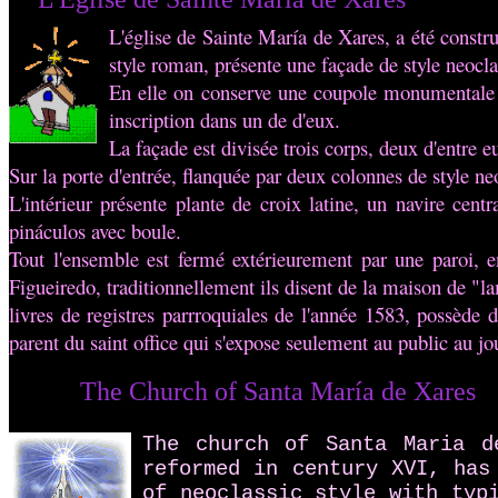
L'église de Sainte María de Xares, a été constr
style roman, présente une façade de style neocl
En elle on conserve une coupole monumentale a
inscription dans un de d'eux.
La façade est divisée trois corps, deux d'entre e
Sur la porte d'entrée, flanquée par deux colonnes de style n
L'intérieur présente plante de croix latine, un navire centra
pináculos avec boule.
Tout l'ensemble est fermé extérieurement par une paroi, en
Figueiredo, traditionnellement ils disent de la maison de "l
livres de registres parrroquiales de l'année 1583, possède
parent du saint office qui s'expose seulement au public au jou
of Santa María de Xares
The church of Santa Maria d
reformed in century XVI, has
of neoclassic style with typ