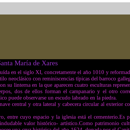
s
ruída en el siglo XI, concretamente el año 1010 y reformada
tilo neoclásico con reminiscencias típicas del barroco gall
n su linterna en la que aparecen cuatro esculturas repres
uerpos, dos de ellos forman el campanario y el otro cor
ico puede observarse un escudo labrado en la piedra.
 nave central y otra lateral y cabecera circular al exterior
, entre cuyo espacio y la iglesia está el cementerio.Es 
indudable valor histórico-
artístico.Como patrimonio cult
 posee una cruz histórica del año 1624, donada por el Cap