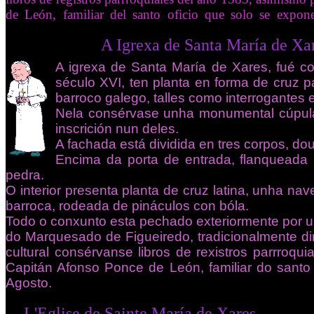
de León, familiar del santo oficio que solo se expone
rexa de Santa María de Xares
A igrexa de Santa María de Xares, fué c
século XVI, ten planta en forma de cruz p
barroco galego, talles como interrogantes 
Nela consérvase unha monumental cúpula
inscrición nun deles.
A fachada está dividida en tres corpos, d
Encima da porta de entrada, flanqueada
pedra.
O interior presenta planta de cruz latina, unha nave
barroca, rodeada de pináculos con bóla.
Todo o conxunto esta pechado exteriormente por un
do Marquesado de Figueiredo, tradicionalmente din
cultural consérvanse libros de rexistros parrroq
Capitán Afonso Ponce de León, familiar do santo 
Agosto.
nte María de Xares