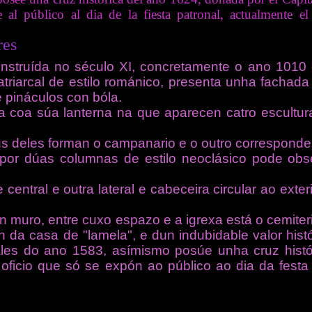
 al público al dia de la fiesta patronal, actualmente 
onstruída no século XI, concretamente o ano 1010
atriarcal de estilo románico, presenta unha fachada
e pináculos con bóla.
 coa súa lanterna na que aparecen catro escultu
ous deles forman o campanario e o outro
corresponde 
 por dúas columnas de estilo neoclásico pode ob
 central e outra lateral e cabeceira circular ao exter
 muro, entre cuxo espazo e a igrexa está o cemiter
 da casa de "lamela", e dun indubidable valor histó
uiales do ano 1583, asímismo posúe unha cruz his
oficio que só se expón ao público ao dia da festa