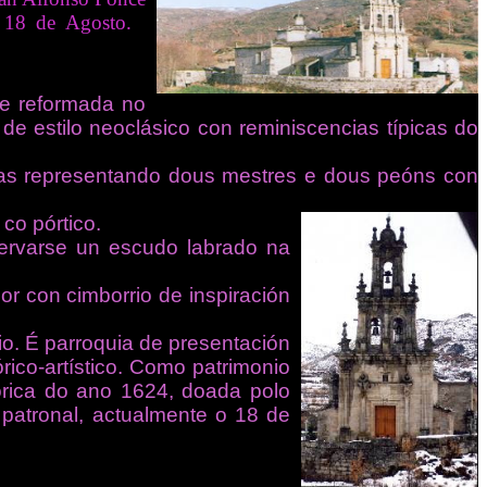
el 18 de Agosto.
 e reformada no
 de estilo neoclásico con reminiscencias típicas do
ras representando dous mestres e dous peóns con
co pórtico.
servarse un escudo labrado na
ior con cimborrio de inspiración
io. É parroquia de presentación
rico-artístico. Como patrimonio
tórica do ano 1624, doada polo
 patronal, actualmente o 18 de