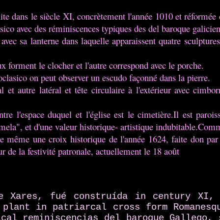
uite dans le siècle XI, concrètement l'année 1010 et réformée
asico avec des réminiscences typiques des del baroque galicie
vec sa lanterne dans laquelle apparaissent quatre sculpture
ux forment le clocher et l'autre correspond avec le porche.
eoclasico on peut observer un escudo façonné dans la pierre.
l et autre latéral et tête circulaire à l'extérieur avec cimbo
tre l'espace duquel et l'église est le cimetière.Il est paro
amela", et d'une valeur historique- artistique indubitable.Co
 de même une croix historique de l'année 1624, faite don pa
r de la festivité patronale, actuellement le 18 août
e Xares, fué construída in century XI, 
 plant in patriarcal cross form
Romanesq
ical reminiscencias del baroque Gallego,