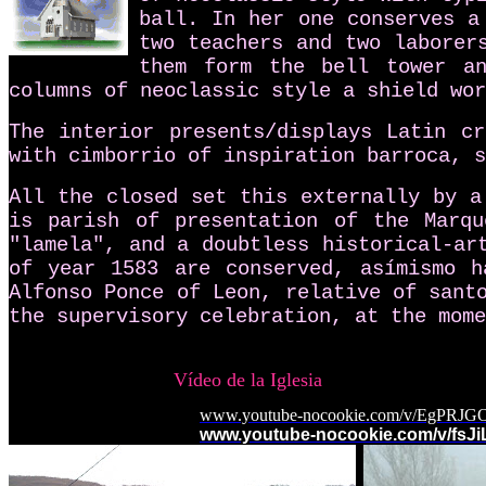
ball.
In her one conserves a
two teachers and two laborer
them form the bell tower an
columns of neoclassic style a shield wor
The interior presents/displays Latin c
with cimborrio of inspiration
barroca, s
All the closed set this externally by a
is parish of presentation of the Marqu
"lamela", and a doubtless historical-ar
of year 1583 are conserved, asímismo h
Alfonso Ponce of Leon, relative of sant
the supervisory celebration, at the mome
Vídeo de la Iglesia
www.youtube-nocookie.com/v/EgPRJ
www.youtube-nocookie.com/v/fsJ