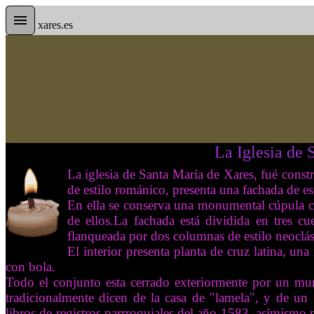
xares.es
La Iglesia de Santa María de Xare
La iglesia de Santa María de Xares, fué const
de estilo románico, presenta una fachada de es
En ella se conserva una monumental cúpula co
de ellos.La fachada está dividida en tres c
flanqueada por dos columnas de estilo neoclás
El interior presenta planta de cruz latina, una
con bola.
Todo el conjunto esta cerrado exteriormente por un muro
tradicionalmente dicen de la casa de "lamela", y de un 
libros de registros parrroquiales del año 1583, asímismo