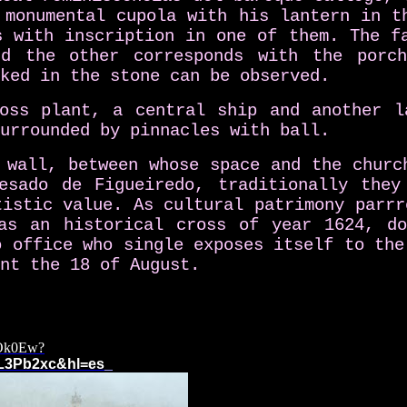
 monumental cupola with his lantern in 
s with inscription in one of them. The f
d the other corresponds with the porc
ked in the stone can be observed.
ross plant, a central ship and another l
urrounded by pinnacles with ball.
 wall, between whose space and the churc
esado de Figueiredo, traditionally they
tistic value. As cultural patrimony parrr
as an historical cross of year 1624, do
o office who single exposes itself to the
nt the 18 of August.
GOk0Ew?
iL3Pb2xc&hl=es
_