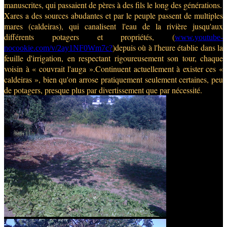
manuscrites, qui passaient de pères à des fils le long des générations.
Xares a des sources abudantes et par le peuple passent de multiples
mares (caldeiras), qui canalisent l'eau de la rivière jusqu'aux
différents potagers et propriétés,
(
www.youtube-
depuis où à l'heure établie dans la
nocookie.com/v/2ay1NF0Wm7c?
)
feuille d'irrigation, en respectant rigoureusement son tour, chaque
voisin à « couvrait l'auga ».Continuent actuellement à exister ces «
caldeiras », bien qu'on arrose pratiquement seulement certaines, peu
de potagers, presque plus par divertissement que par nécessité.