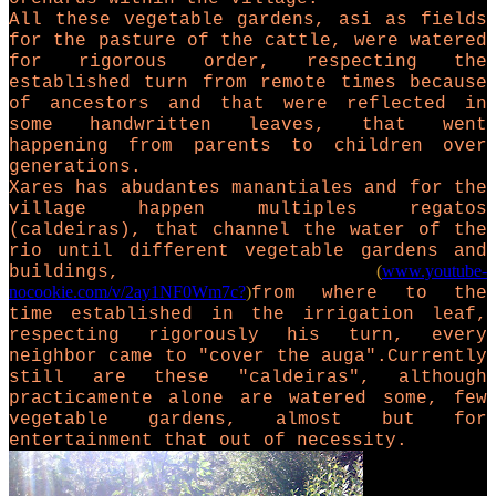
All these vegetable gardens, asi as fields
for the pasture of the cattle, were watered
for rigorous order, respecting the
established turn from remote times because
of ancestors and that were reflected in
some handwritten leaves, that went
happening from parents to children over
generations.
Xares has abudantes manantiales and for the
village happen multiples regatos
(caldeiras), that channel the water of the
rio until different vegetable gardens and
(
www.youtube-
buildings,
nocookie.com/v/2ay1NF0Wm7c?
)
from where to the
time established in the irrigation leaf,
respecting rigorously his turn, every
neighbor came to "cover the auga".Currently
still are these "caldeiras", although
practicamente alone are watered some, few
vegetable gardens, almost but for
entertainment that out of necessity.