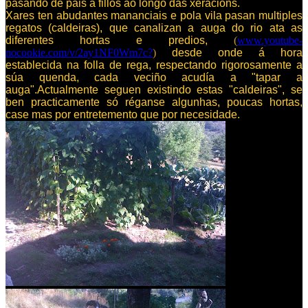
pasando de pais a fillos ao longo das xeracións.
Xares ten abudantes mananciais e pola vila pasan multiples
regatos (caldeiras), que canalizan a auga do rio ata as
diferentes hortas e predios,
(
www.youtube-
nocookie.com/v/2ay1NF0Wm7c?
)
desde onde á hora
establecida na folla de rega, respectando rigorosamente a
súa quenda, cada veciño acudía a "tapar a
auga".Actualmente seguen existindo estas "caldeiras", se
ben practicamente só réganse algunhas, poucas hortas,
case mas por entretemento que por necesidade.