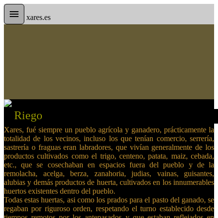
xares.es
Xares, fué siempre un pueblo agrícola y ganadero, prácticamente la
totalidad de los vecinos, incluso los que tenían comercio, serrería,
sastrería o fraguas eran labradores, que vivían generalmente de los
productos cultivados como el trigo, centeno, patata, maiz, cebada,
etc., que se cosechaban en espacios fuera del pueblo y de la
remolacha, acelga, berza, zanahoria, judias, vainas, guisantes,
alubias y demás productos de huerta, cultivados en los innumerables
huertos existentes dentro del pueblo.
Todas estas huertas, asi como los prados para el pasto del ganado, se
regaban por riguroso orden, respetando el turno establecido desde
tiempos remotos por los antepasados y que estaban reflejados en