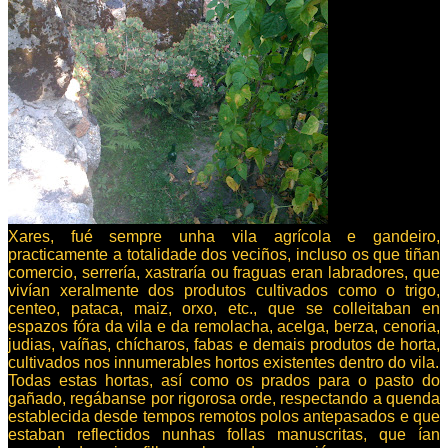
Xares, fué sempre unha vila agrícola e gandeiro,
practicamente a totalidade dos veciños, incluso os que tiñan
comercio, serrería, xastraría ou fraguas eran labradores, que
vivían xeralmente dos produtos cultivados como o trigo,
centeo, pataca, maiz, orxo, etc., que se colleitaban en
espazos fóra da vila e da remolacha, acelga, berza, cenoria,
judias, vaíñas, chícharos, fabas e demais produtos de horta,
cultivados nos innumerables hortos existentes dentro do vila.
Todas estas hortas, así como os prados para o pasto do
gañado, regábanse por rigorosa orde, respectando a quenda
establecida desde tempos remotos polos antepasados e que
estaban reflectidos nunhas follas manuscritas, que ían