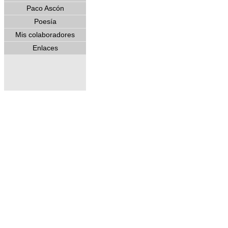
Paco Ascón
Poesía
Mis colaboradores
Enlaces