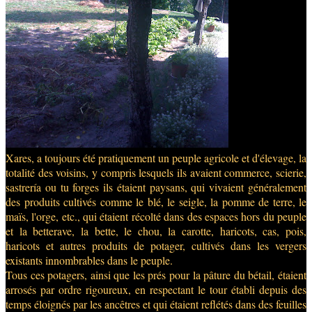
Xares, a toujours été pratiquement un peuple agricole et d'élevage, la
totalité des voisins, y compris lesquels ils avaient commerce, scierie,
sastrería ou tu forges ils étaient paysans, qui vivaient généralement
des produits cultivés comme le blé, le seigle, la pomme de terre, le
maïs, l'orge, etc., qui étaient récolté dans des espaces hors du peuple
et la betterave, la bette, le chou, la carotte, haricots, cas, pois,
haricots et autres produits de potager, cultivés dans les vergers
existants innombrables dans le peuple.
Tous ces potagers, ainsi que les prés pour la pâture du bétail, étaient
arrosés par ordre rigoureux, en respectant le tour établi depuis des
temps éloignés par les ancêtres et qui étaient reflétés dans des feuilles