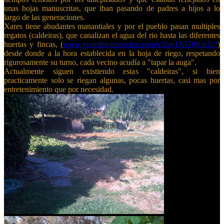
unas hojas manuscritas, que iban pasando de padres a hijos a lo
largo de las generaciones.
Xares tiene abudantes manantiales y por el pueblo pasan multiples
regatos (caldeiras), que canalizan el agua del rio hasta las diferentes
huertas y fincas, (
www.youtube-nocookie.com/v/2ay1NF0Wm7c?
)
desde donde a la hora establecida en la hoja de riego, respetando
rigurosamente su turno, cada vecino acudía a "tapar la auga".
Actualmente siguen existiendo estas "caldeiras", si bien
practicamente solo se riegan algunas, pocas huertas, casi mas por
entretenimiento que por necesidad.