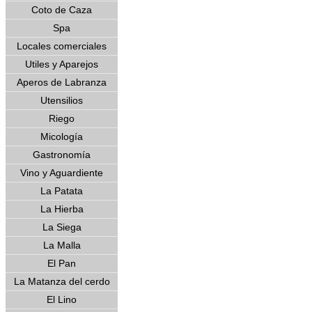
Coto de Caza
Spa
Locales comerciales
Utiles y Aparejos
Aperos de Labranza
Utensilios
Riego
Micología
Gastronomía
Vino y Aguardiente
La Patata
La Hierba
La Siega
La Malla
El Pan
La Matanza del cerdo
El Lino