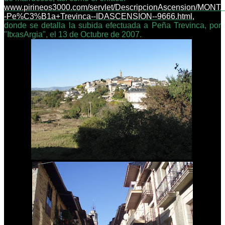
www.pirineos3000.com/servlet/DescripcionAscension/MONT
-Pe%C3%B1a+Trevinca--IDASCENSION--9666.html
,
donde se detalla la subida efectuada a Peña Trevinca, por
"ItxasArgia", el 13 de Octubre de 2007.