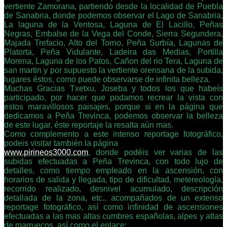
vertiente Zamorana, partiendo desde la localidad de Puebla
de Sanabria, donde podemos observar el Lago de Sanabria,
La laguna de la Ventosa, Laguna de El Lacillo, Peñas
Negras, Embalse de la Vega del Conde, Sierra Segundera,
Majada Trefacio, Alto del Torno, Peña Surbía, Lagunas de
Platorta, Peña Vidulante, Ladeira das Medias, Portilla
Morena, Laguna de los Patos, Cañon del rio Tera, Laguna de
san martin y por supuesto la vertiente orensana de la subida,
lugares éstos, como puede observarse de infinita belleza.
Muchas Gracias Txetxu, Joseba y todos los que habeís
participado, por hacer que podamos recrear la vista con
estos maravillosos paisajes, porque si en la página que
dedicamos a Peña Trevinca, podemos observar la belleza
de este lugar, éste reportaje la resalta aún mas.
Como complemento a este intenso reportage fotográfico,
podeis visitar también la página
www.pirineos3000.com
, donde podéis ver varias de las
subidas efectuadas a Peña Trevinca, con todo lujo de
detalles, como tiempo empleado en la ascensión, con
horarios de salida y llegada, tipo de dificultad, metereología,
recorrido realizado, desnivel acumulado, descripción
detallada de la zona, etc., acompañados de un extenso
reportage fotográfico, así como infinidad de ascensiones
efectuadas a las mas altas cumbres españolas, alpes y atlas
de marruecos, así como
el enlace: