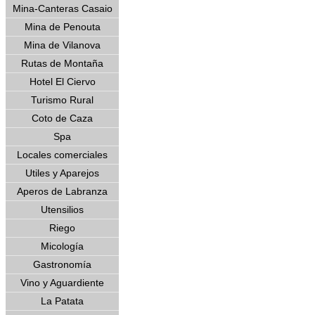
Mina-Canteras Casaio
Mina de Penouta
Mina de Vilanova
Rutas de Montaña
Hotel El Ciervo
Turismo Rural
Coto de Caza
Spa
Locales comerciales
Utiles y Aparejos
Aperos de Labranza
Utensilios
Riego
Micología
Gastronomía
Vino y Aguardiente
La Patata