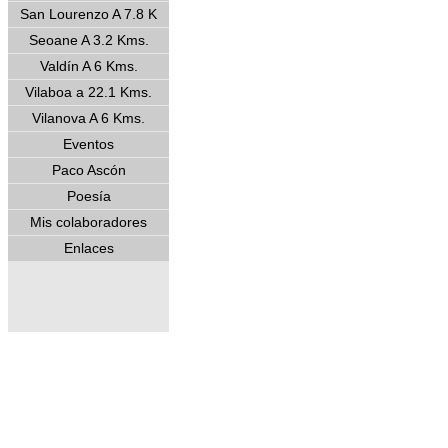
San Lourenzo A 7.8 K
Seoane A 3.2 Kms.
Valdín A 6 Kms.
Vilaboa a 22.1 Kms.
Vilanova A 6 Kms.
Eventos
Paco Ascón
Poesía
Mis colaboradores
Enlaces