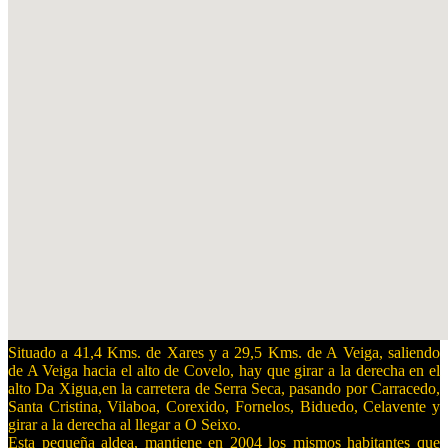
Situado a 41,4 Kms. de Xares y a 29,5 Kms. de A Veiga, saliendo
de A Veiga hacia el alto de Covelo, hay que girar a la derecha en el
alto Da Xi
gua,en la carretera de Serra Seca, pasando por Carracedo,
Santa Cristina, Vilaboa, Corexido, Fornelos, Biduedo, Celavente y
gi
rar a la derecha al llegar a O S
eixo.
Esta pequeña aldea, mantiene en 2004
los mismos habitantes que