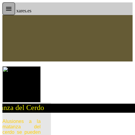
xares.es
 Cerdo
Alusiones a la
matanza del
cerdo se pueden