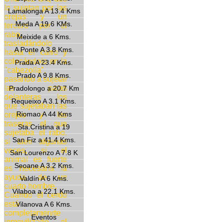
lo sujetan por las
Lamalonga A 13.4 Kms
orejas y un
Meda A 19.6 KMs.
tercero por el
rabo,
Meixide a 6 Kms.
trasladándolo
A Ponte A 3.8 Kms.
hasta el carro y
colocándolo en la
Prada A 23.4 Kms.
"cabezolla",
Prado A 9.8 Kms.
pasando a sujetar
las patas
Pradolongo a 20.7 Km
delanteras los
Requeixo A 3.1 Kms.
que sujetaban las
Riomao A 44 Kms
orejas y las
traseras el que
Sta.Cristina a 19
sujetaba el rabo,
San Fiz a 41.4 Kms.
si bien algunas
veces, si el
San Lourenzo A 7.8 K
animal es fuerte
Seoane A 3.2 Kms.
es necesaria la
ayuda de un
Valdín A 6 Kms.
cuarto hombre.
Vilaboa a 22.1 Kms.
Cuando el cerdo
está
Vilanova A 6 Kms.
completamenrte
Eventos
inmovilizado, el