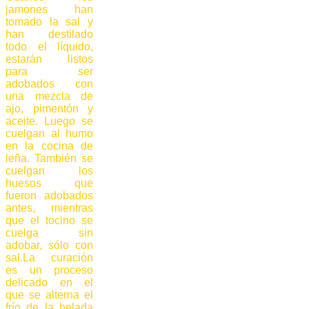
jamones han
tomado la sal y
han destilado
todo el líquido,
estarán listos
para ser
adobados con
una mezcla de
ajo, pimentón y
aceite. Luego se
cuelgan al humo
en la cocina de
leña. También se
cuelgan los
huesos que
fueron adobados
antes, mientras
que el tocino se
cuelga sin
adobar, sólo con
sal.La curación
es un proceso
delicado en el
que se alterna el
frío de la helada