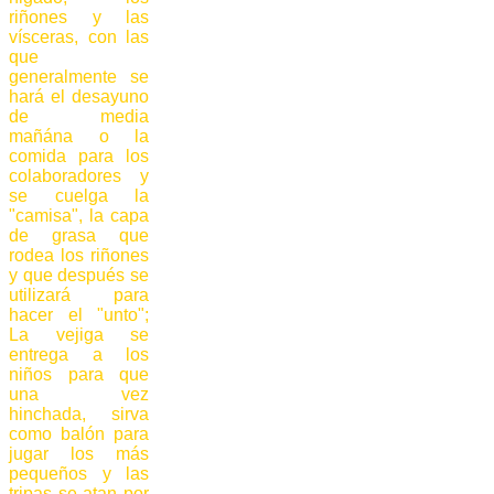
riñones y las
vísceras, con las
que
generalmente se
hará el desayuno
de media
mañána o la
comida para los
colaboradores y
se cuelga la
"camisa", la capa
de grasa que
rodea los riñones
y que después se
utilizará para
hacer el "unto";
La vejiga se
entrega a los
niños para que
una vez
hinchada, sirva
como balón para
jugar los más
pequeños y las
tripas se atan por