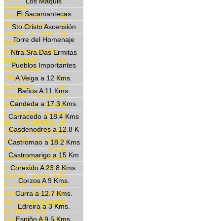
Los Maquis
sangre
El Sacamantecas
derramada, al
desangrarse el
Sto.Cristo Ascensión
cerdo y con la
Torre del Homenaje
que
posteriormente
Ntra.Sra.Das Ermitas
fabricarán las
Pueblos Importantes
suculentas
"filloas", los
A Veiga a 12 Kms.
hombres se
Baños A 11 Kms.
dirigen "A Corte",
Candeda a 17.3 Kms.
que es la cuadra
o establo donde
Carracedo a 18.4 Kms
se encuentra el
Casdenodres a 12.8 K
cerdo, que tendrá
un año y medio
Castromao a 18.2 Kms
de edad
Castromarigo a 15 Km
aproximadamente
y pesará mas o
Corexido A 23.8 Kms.
menos unos 130
Corzos A 9 Kms.
ó 150 kilos y al
que se ha tenido
Curra a 12.7 Kms.
sin comer durante
Edreira a 3 Kms.
el último día.
Espiño A 9.5 Kms.
Una vez allí, dos