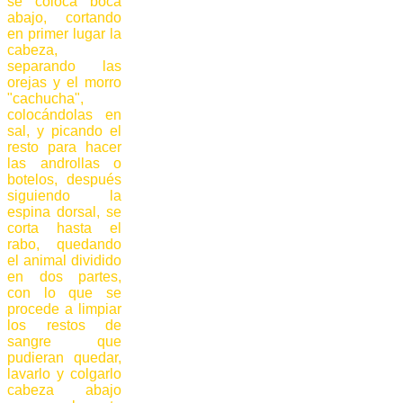
se coloca boca
abajo, cortando
en primer lugar la
cabeza,
separando las
orejas y el morro
"cachucha",
colocándolas en
sal, y picando el
resto para hacer
las androllas o
botelos, después
siguiendo la
espina dorsal, se
corta hasta el
rabo, quedando
el animal dividido
en dos partes,
con lo que se
procede a limpiar
los restos de
sangre que
pudieran quedar,
lavarlo y colgarlo
cabeza abajo