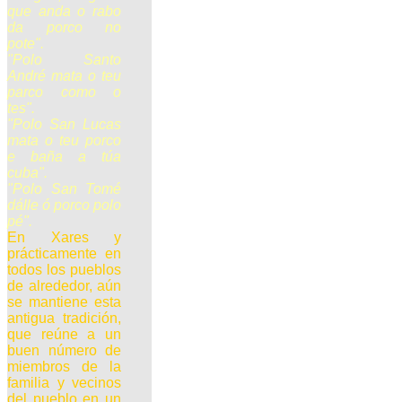
que anda o rabo
da porco no
pote".
"Polo Santo
André mata o teu
parco como o
tes".
"Polo San Lucas
mata o teu porco
e baña a túa
cuba".
"Polo San Tomé
dálle ó porco polo
pé".
En Xares y
prácticamente en
todos los pueblos
de alrededor, aún
se mantiene esta
antigua tradición,
que reúne a un
buen número de
miembros de la
familia y vecinos
del pueblo en un