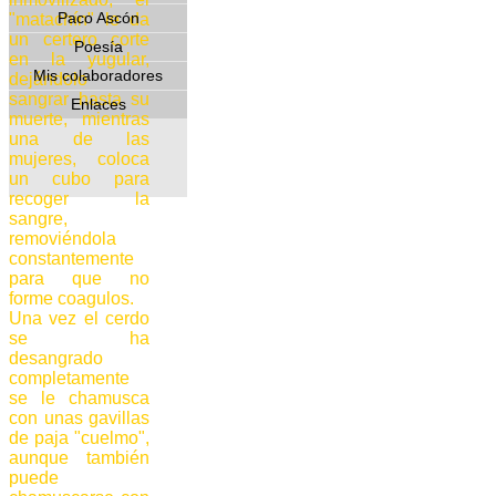
Paco Ascón
"matachín" le da
un certero corte
Poesía
en la yugular,
Mis colaboradores
dejándolo
sangrar hasta su
Enlaces
muerte, mientras
una de las
mujeres, coloca
un cubo para
recoger la
sangre,
removiéndola
constantemente
para que no
forme coagulos.
Una vez el cerdo
se ha
desangrado
completamente
se le chamusca
con unas gavillas
de paja "cuelmo",
aunque también
puede