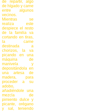
de repartir, algo
de hígado y carne
entre algunos
vecinos.
Mientras se
realiza este
despiece el resto
de la familia va
cortando en tiras,
la carne
destinada a
chorizos, la va
picando en una
máquina de
manivela y
depositándola en
una artesa de
madera, para
proceder a su
adobo,
añadiéndole una
mezcla de
pimiento dulce y
picante, orégano
y sal, teniendo