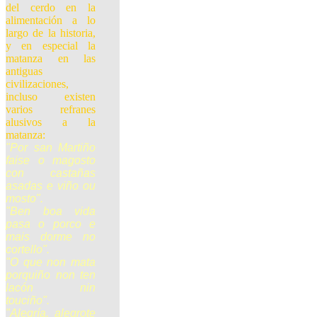
del cerdo en la
alimentación a lo
largo de la historia,
y en especial la
matanza en las
antiguas
civilizaciones,
incluso existen
varios refranes
alusivos a la
matanza:
"Por san Martiño
faise o magosto
con castañas
asadas e viño ou
mosto".
"Ben boa vida
pasa o porco e
mais dorme no
cortello".
"O que non mata
porquiño non ten
lacón nin
touciño".
"Alegría, alegrote