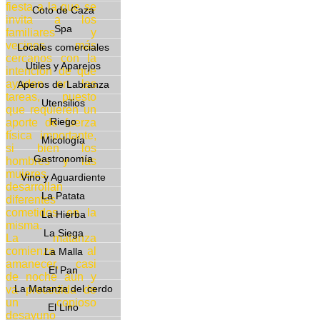
fiesta a la que se
Coto de Caza
invita a los
Spa
familiares y
vecinos más
Locales comerciales
cercanos con la
Utiles y Aparejos
intención de que
ayuden en las
Aperos de Labranza
tareas, puesto
Utensilios
que requieren un
Riego
aporte de fuerza
física importante,
Micología
si bien los
Gastronomía
hombres y las
mujeres
Vino y Aguardiente
desarrollan
La Patata
diferentes
cometidos en la
La Hierba
misma.
La Siega
La matanza
comienza al
La Malla
amanecer, casi
El Pan
de noche aún y
La Matanza del cerdo
va precedida de
un copioso
El Lino
desayuno