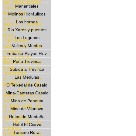
pequeñas patatas
Manantiales
enteras,
remolacha,
Molinos Hidráulicos
berzas, hojas de
Los hornos
negrillo y sobras
de comida entre
Rio Xares y puentes
otros
Las Lagunas
ingredientes,
Valles y Montes
para una vez
cebados,
Embalse-Playas Fluv.
generalmente
Peña Trevinca
después de San
Martín, el 11 de
Subida a Trevinca
Noviembre,
Las Médulas
proceder a su
sacrificio, lo que
O Teixedal de Casaio
se hace en
Mina-Canteras Casaio
tiempo de frío o
heladas y cuando
Mina de Penouta
la luna está en
Mina de Vilanova
cuarto
Rutas de Montaña
menguante.
El día de la
Hotel El Ciervo
matanza
Turismo Rural
constituye una