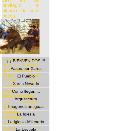
casi en un
privilegio al
alcance de unos
pocos.
No hace muchos
¡¡¡¡BIENVENIDOS!!!!
años, era habitual
Paseo por Xares
que cada familia
criara varios
El Pueblo
cerdos, para
Xares Nevado
consumo de la
casa,
Como llegar.....
alimentándolos
Arquitectura
con verduras,
Imagenes antiguas
harina, maiz,
cebada,
La Iglesia
castañas,
La Iglesia-Milenario
peladuras de
patata o
La Escuela