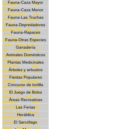
Fauna-Caza Mayor
llamado "La
Parva",
Fauna-Caza Menor
compuesto de
Fauna-Las Truchas
jamón, chorizo,
queso y demas
Fauna-Depredadores
productos de la
Fauna-Rapaces
zona, con
abundante vino,
Fauna-Otras Especies
café, chocolate y
Ganadería
por supuesto la
Animales Domésticos
copita de orujo.
Mientras las
Plantas Medicinales
mujeres van
Árboles y arbustos
preparando las
herramientas y
Fiestas Populares
demás artilugios
Concurso de tortilla
que mas tarde
utilizarán para
El Juego de Bolos
matar al cerdo y
Áreas Recreativas
fabricar sus
productos, así
Las Ferias
como los cubos,
Heráldica
pucheros y
El Sarcófago
demás utensilios
para recoger la