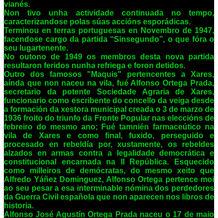
vianés.
Non tivo unha actividade continuada no tempo,
caracterizandose polas súas accións esporádicas.
Terminou en terras portuguesas en Novembro de 1947,
facendose cargo da partida “Sinsegundo”, o que fóra o
seu lugartenente.
No outono de 1949 os membros desta nova partida
resultaron feridos nunha refriega e foron detidos.
Outro dos famosos "Maquis" pertencentes a Xares,
aínda que non naceu na vila, fué Alfonso Ortega Prada,
secretario da potente Sociedade Agraria de Xares,
funcionario como escribente do concello da veiga desde
a formación da xestora municipal creada o 3 de marzo de
1936 froito do triunfo da Fronte Popular nas eleccións de
febreiro do mesmo ano; Fué tamnién farmaceútico na
vila de Xares e como final, fuxido, perseguido e
procesado en rebeldía por, xustamente, os rebeldes
alzados en armas contra a legalidade democrática e
constitucional encarnada na II República. Esquecido
como milleiros de demócratas, do mesmo xeito que
Alfredo Yáñez Dominguez, Alfonso Ortega pertence moi
ao seu pesar a esa interminable nómina dos perdedores
da Guerra Civil española que non aparecen nos libros de
historia.
Alfonso José Agustín Ortega Prada naceu o 17 de maio