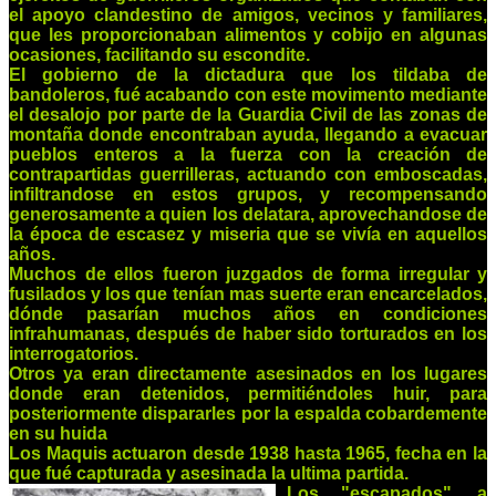
el apoyo clandestino de amigos, vecinos y familiares,
que les proporcionaban alimentos y cobijo en algunas
ocasiones, facilitando su escondite.
El gobierno de la dictadura que los tildaba de
bandoleros, fué acabando con este movimento mediante
el desalojo por parte de la Guardia Civil de las zonas de
montaña donde encontraban ayuda, llegando a evacuar
pueblos enteros a la fuerza con la creación de
contrapartidas guerrilleras, actuando con emboscadas,
infiltrandose en estos grupos, y recompensando
generosamente a quien los delatara, aprovechandose de
la época de escasez y miseria que se vivía en aquellos
años.
Muchos de ellos fueron juzgados de forma irregular y
fusilados y los que tenían mas suerte eran encarcelados,
dónde pasarían muchos años en condiciones
infrahumanas, después de haber sido torturados en los
interrogatorios.
Otros ya eran directamente asesinados en los lugares
donde eran detenidos, permitiéndoles huir, para
posteriormente dispararles por la espalda cobardemente
en su huida
Los Maquis actuaron desde 1938 hasta 1965, fecha en la
que fué capturada y asesinada la ultima partida.
Los "escapados", a