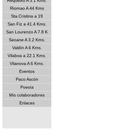
Requeixo A 3.1 Kms.
Riomao A 44 Kms
Sta.Cristina a 19
San Fiz a 41.4 Kms.
San Lourenzo A 7.8 K
Seoane A 3.2 Kms.
Valdín A 6 Kms.
Vilaboa a 22.1 Kms.
Vilanova A 6 Kms.
Eventos
Paco Ascón
Poesía
Mis colaboradores
Enlaces