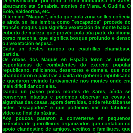
Desenvolvíanse por toda a zona montañosa de Xares
abarcando ata Sanabria, montes de Viana, A Gudiña, O
Bolo, Valdeorras, etc.
O termino “Maquis”, aínda que pola zona se lles coñecía
e aínda se lles lembra como "escapados" procede do
francés maquis que significa vexetación de monte baixo,
cuberto de maleza, que provén pola súa parte do idioma
corso macchia, que significa bosque profundo e denso
ou vexetación espesa.
Cada un destes grupos ou cuadrillas chamábase
partida.
Os orixes dos Maquis en España foron as unións
espontáneas de combatentes do exército popular
republicano, milicianos, desertores e demais, que non
abandonaron o país tras a caída do goberno republicano
e quedaron vivindo furtivamente nos montes onde era
máis difícil dar con eles.
Dando un paseo polos montes de Xares, aínda se
conservan intactas e podemos observar as covas e
algunhas das casas, agora derruídas, onde refuxiábanse
estes "escapados" e que podemos ver no fabuloso
vídeo ao final da páxina.
Aos poucos pasaron a converterse en pequenos
exércitos de guerrilleiros organizados que contaban co
apoio clandestino de amigos, veciños e familiares, que