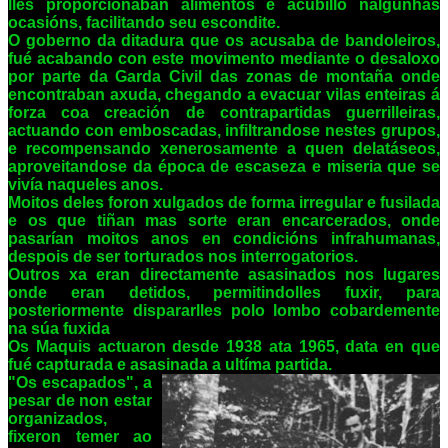
lles proporcionaban alimentos e acubillo nalgunhas
ocasións, facilitando seu escondite.
O goberno da ditadura que os acusaba de bandoleiros,
fué acabando con este movimento mediante o desaloxo
por parte da Garda Civil das zonas de montaña onde
encontraban axuda, chegando a evacuar vilas enteiras á
forza coa creación de contrapartidas guerrilleiras,
actuando con emboscadas, infiltrandose nestes grupos,
e recompensando xenerosamente a quen delatáseos,
aproveitandose da época de escaseza e miseria que se
vivía naqueles anos.
Moitos deles foron xulgados de forma irregular e fusilada
e os que tiñan mas sorte eran encarcerados, onde
pasarían moitos anos en condicións infrahumanas,
despois de ser torturados nos interrogatorios.
Outros xa eran directamente asasinados nos lugares
onde eran detidos, permitindolles fuxir, para
posteriormente dispararlles polo lombo cobardemente
na súa fuxida
Os Maquis actuaron desde 1938 ata 1965, data en que
fué capturada e asasinada a ultíma
partida.
"Os e
scapa
dos
", a
pesar de non estar
organizados,
fixeron temer ao