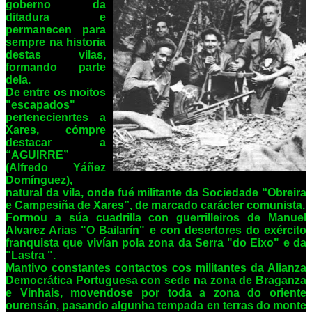
goberno da
ditadura e
permanecen para
sempre na historia
destas vilas,
formando parte
dela.
De entre os moitos
"escapados"
pertenecienrtes a
Xares, cómpre
destacar a
“AGUIRRE”
(Alfredo Yáñez
Domínguez),
natural da vila, onde fué militante da Sociedade “Obreira
e Campesiña de Xares”, de marcado carácter comunista.
Formou a súa cuadrilla con guerrilleiros de Manuel
Alvarez Arias "O Bailarín" e con desertores do exército
franquista que vivían pola zona da Serra "do Eixo" e da
"Lastra ".
Mantivo constantes contactos cos militantes da Alianza
Democrática Portuguesa con sede na zona de Braganza
e Vinhais, movendose por toda a zona do oriente
ourensán, pasando algunha tempada en terras do monte