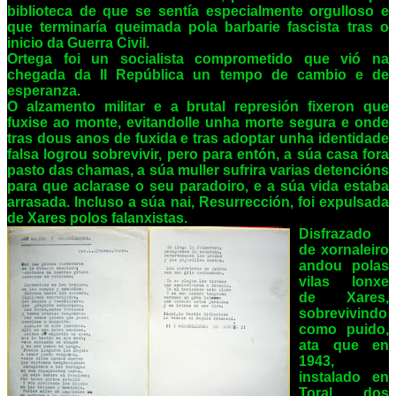
biblioteca de que se sentía especialmente orgulloso e
que terminaría queimada pola barbarie fascista tras o
inicio da Guerra Civil.
Ortega foi un socialista comprometido que vió na
chegada da II República un tempo de cambio e de
esperanza.
O alzamento militar e a brutal represión fixeron que
fuxise ao monte, evitandolle unha morte segura e onde
tras dous anos de fuxida e tras adoptar unha identidade
falsa logrou sobrevivir, pero para entón, a súa casa fora
pasto das chamas, a súa muller sufrira varias detencións
para que aclarase o seu paradoiro, e a súa vida estaba
arrasada. Incluso a súa nai, Resurrección, foi expulsada
de Xares polos falanxistas.
Disfrazado
de xornaleiro
andou polas
vilas lonxe
de Xares,
sobrevivindo
como puido,
ata que en
1943,
instalado en
Toral dos