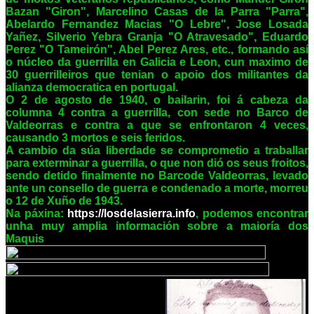
Bazan "Giron", Marcelino Casas de la Parra "Parra",
Abelardo Fernandez Macias "O Lebre", Jose Losada
Yañez, Silverio Yebra Granja "O Atravesado", Eduardo
Perez "O Tameirón", Abel Perez Ares, etc., formando así
o núcleo da guerrilla en Galicia e Leon, cun maximo de
30 guerrilleiros que tenian o apoio dos militantes da
alianza democratica en portugal.
O 2 de agosto de 1940, o bailarin, foi á cabeza da
columna 4 contra a guerrilla, con sede no Barco de
Valdeorras e contra a que se enfrontaron 4 veces,
causando 3 mortos e seis feridos.
A cambio da súa liberdade se comprometio a traballar
para exterminar a guerrilla, o que non dió os seus froitos,
sendo detido finalmente no Barcode Valdeorras, levado
ante un consello de guerra e condenado a morte, morreu
o 12 de Xuño de 1943.
Na páxina:
https://losdelasierra.info
,
podemos encontrar
unha muy amplia información sobre a maioría dos
Maquis