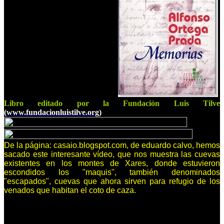
Libro editado por la Fundación Luis Tilve
(
www.fundacionluistilve.org
)
De la página: casaio.blogspot.com, de eduardo calvo, hemos
sacado este interesante vídeo, que nos muestra las cuevas
existentes en los montes de Xares, donde estuvieron
escondidos los "maquis", también denominados
"escapados", cuevas que ahora sirven para refugio de los
venados que habitan el coto de caza.