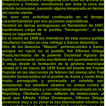
Braganza y Vinhais, moviéndose por toda la zona del
oriente ourensano, pasando alguna temporada en tierras
del monte vianés.
No tuvo una actividad continuada en el tiempo,
caracterizándose por sus acciones esporádicas.
Terminó en tierras portuguesas en Noviembre de 1947,
haciéndose cargo de la partida “Sinsegundo”, el que
fuera su lugarteniente.
En el otoño de 1949 los miembros de esta nueva partida
resultaron heridos en una refriega y fueron detenidos.
Otro de los famosos "Maquis" pertenecientes a Xares,
aunque no nació en el pueblo, fué Alfonso Ortega
Prada,secretario de la potente Sociedad Agraria de
Xares, funcionario como escribiente del ayuntamiento de
A veiga desde la formación de la gestora municipal
creada el 3 de marzo de 1936 fruto del triunfo del Frente
Popular en las elecciones de febrero del mismo año; Fué
tamnién farmaceútico en el pueblo de Xares y como final,
huido, perseguido y procesado en rebeldía por,
justamente, los rebeldes alzados en armas contra la
legalidad democrática y constitucional encarnada en la II
República. Olvidado como millares de demócratas, al
igual que Alfredo Yáñez Dominguez, Alfonso Ortega
pertenece muy a su pesar la esa interminable nómina de