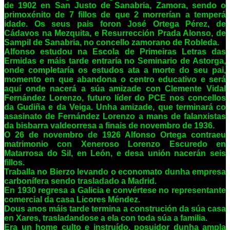
de 1902 en San Justo de Sanabria, Zamora, sendo o
primoxénito de 7 fillos de que 2 morrerían a temperá
idade. Os seus pais foron José Ortega Pérez, de
Cádavos na Mezquita, e Resurrección Prada Alonso, de
Sampil de Sanabria, no concello zamorano de Robleda.
Alfonso estudou na Escola de Primeiras Letras das
Ermidas e máis tarde entraría no Seminario de Astorga,
onde completaría os estudos ata a morte do seu pai,
momento en que abandona o centro educativo e será
aquí onde nacerá a súa amizade con Clemente Vidal
Fernández Lorenzo, futuro líder do PCE nos concellos
da Gudiña e da Veiga. Unha amizade, que terminará co
asasinato de Fernández Lorenzo a mans de falanxistas
da bisbarra valdeorresa a finais de novembro de 1936.
O 26 de novembro de 1926 Alfonso Ortega contraeu
matrimonio con Xeneroso Lorenzo Escuredo en
Matarrosa do Sil, en León, e desa unión nacerán seis
fillos.
Traballa no Bierzo levando o economato dunha empresa
carbonífera sendo trasladado a Madrid.
En 1930 regresa a Galicia e convértese no representante
comercial da casa Licores Méndez.
Dous anos máis tarde termina a construción da súa casa
en Xares, trasladandose a ela con toda súa a familia.
Era un home culto e instruído, posuidor dunha ampla