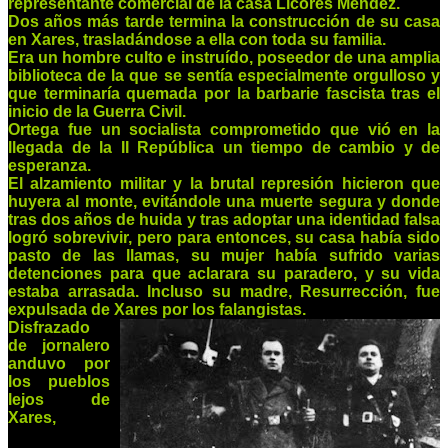
representante comercial de la casa Licores Méndez.
Dos años más tarde termina la construcción de su casa
en Xares, trasladándose a ella con toda su familia.
Era un hombre culto e instruído, poseedor de una amplia
biblioteca de la que se sentía especialmente orgulloso y
que terminaría quemada por la barbarie fascista tras el
inicio de la Guerra Civil.
Ortega fue un socialista comprometido que vió en la
llegada de la II República un tiempo de cambio y de
esperanza.
El alzamiento militar y la brutal represión hicieron que
huyera al monte, evitándole una muerte segura y donde
tras dos años de huida y tras adoptar una identidad falsa
logró sobrevivir, pero para entonces, su casa había sido
pasto de las llamas, su mujer había sufrido varias
detenciones para que aclarara su paradero, y su vida
estaba arrasada. Incluso su madre, Resurrección, fue
expulsada de Xares por los falangistas.
Disfrazado
de jornalero
anduvo por
los pueblos
lejos de
Xares,