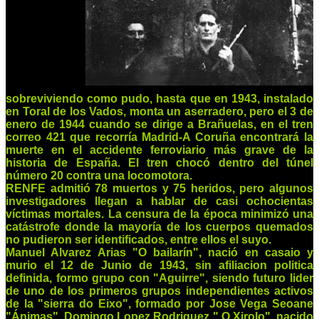
sobreviviendo como pudo, hasta que en 1943, instalado
en Toral de los Vados, monta un aserradero, pero el 3 de
enero de 1944 cuando se dirige a Brañuelas, en el tren
correo 421 que recorría Madrid-A Coruña encontrará la
muerte en el accidente ferroviario más grave de la
historia de España. El tren chocó dentro del túnel
número 20 contra una locomotora.
RENFE admitió 78 muertos y 75 heridos, pero algunos
investigadores llegan a hablar de casi ochocientas
víctimas mortales. La censura de la época minimizó una
catástrofe donde la mayoría de los cuerpos quemados
no pudieron ser identificados, entre ellos el suyo.
Manuel Alvarez Arias "O bailarín", nació en casaio y
murio el 12 de Junio de 1943, sin afiliacion politica
definida, formo grupo con "Aguirre", siendo futuro lider
de uno de los primeros grupos independientes activos
de la "sierra do Eixo", formado por Jose Vega Seoane
"Ánimas", Domingo Lopez Rodriguez " O Xirolo". nacido