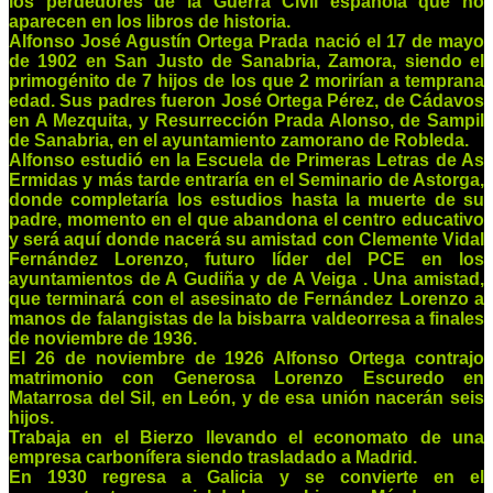
los perdedores de la Guerra Civil española que no
aparecen en los libros de historia.
Alfonso José Agustín Ortega Prada nació el 17 de mayo
de 1902 en San Justo de Sanabria, Zamora, siendo el
primogénito de 7 hijos de los que 2 morirían a temprana
edad. Sus padres fueron José Ortega Pérez, de Cádavos
en A Mezquita, y Resurrección Prada Alonso, de Sampil
de Sanabria, en el ayuntamiento zamorano de Robleda.
Alfonso estudió en la Escuela de Primeras Letras de As
Ermidas y más tarde entraría en el Seminario de Astorga,
donde completaría los estudios hasta la muerte de su
padre, momento en el que abandona el centro educativo
y será aquí donde nacerá su amistad con Clemente Vidal
Fernández Lorenzo, futuro líder del PCE en los
ayuntamientos de A Gudiña y de A Veiga . Una amistad,
que terminará con el asesinato de Fernández Lorenzo a
manos de falangistas de la bisbarra valdeorresa a finales
de noviembre de 1936.
El 26 de noviembre de 1926 Alfonso Ortega contrajo
matrimonio con Generosa Lorenzo Escuredo en
Matarrosa del Sil, en León, y de esa unión nacerán seis
hijos.
Trabaja en el Bierzo llevando el economato de una
empresa carbonífera siendo trasladado a Madrid.
En 1930 regresa a Galicia y se convierte en el