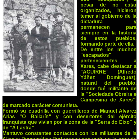
pesar de no estar
organizados, hicieron
temer al gobierno de la
dictadura y
permanecen para
siempre en la historia
de estos pueblos,
formando parte de ella.
De entre los muchos
"escapados"
pertenecienrtes a
Xares, cabe destacar a
“AGUIRRE” (Alfredo
Yáñez Domínguez),
natural del pueblo,
donde fué militante de
la “Sociedade Obreira e
Campesina de Xares”,
de marcado carácter comunista.
Formó su cuadrilla con guerrilleros de Manuel Alvarez
Arias "O Bailarín" y con desertores del ejército
franquista que vivían por la zona de la "Serra do Eixo" y
de "A Lastra".
Mantuvo constantes contactos con los militantes de la
Alianza Democrática Portuguesa con sede en la zona de