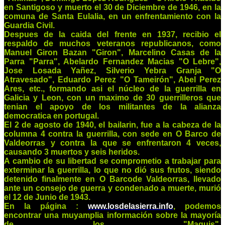
en Santigoso y muerto el 30 de Diciembre de 1946, en la
comuna de Santa Eulalia, en un enfrentamiento con la
Guardia Civil.
Despues de la caida del frente en 1937, recibio el
respaldo de muchos veteranos republicanos, como
Manuel Giron Bazan "Giron", Marcelino Casas de la
Parra "Parra", Abelardo Fernandez Macias "O Lebre",
Jose Losada Yañez, Silverio Yebra Granja "O
Atravesado", Eduardo Perez "O Tameirón", Abel Perez
Ares, etc., formando asi el núcleo de la guerrilla en
Galicia y Leon, con un maximo de 30 guerrilleros que
tenian el apoyo de los militantes de la alianza
democratica en portugal.
El 2 de agosto de 1940, el bailarin, fue a la cabeza de la
columna 4 contra la guerrilla, con sede en O Barco de
Valdeorras y contra la que se enfrentaron 4 veces,
causando 3 muertos y seis heridos.
A cambio de su libertad se comprometio a trabajar para
exterminar la guerrilla, lo que no dió sus frutos, siendo
detenido finalmente en O Barcode Valdeorras, llevado
ante un consejo de guerra y condenado a muerte, murió
el 12 de Junio de 1943.
En la página :
www.
losdelasierra.info
,
podemos
encontrar una muyamplia información sobre la mayoría
de los "Maquis".