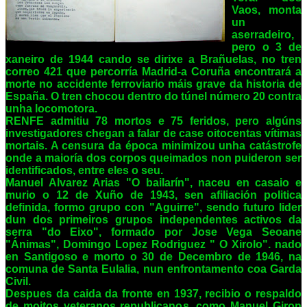
Vaos, monta
un
aserradeiro,
pero o 3 de
xaneiro de 1944 cando se dirixe a Brañuelas, no tren
correo 421 que percorría Madrid-a Coruña encontrará a
morte no accidente ferroviario máis grave da historia de
España. O tren chocou dentro do túnel número 20 contra
unha locomotora.
RENFE admitiu 78 mortos e 75 feridos, pero algúns
investigadores chegan a falar de case oitocentas vítimas
mortais. A censura da época minimizou unha catástrofe
onde a maioría dos corpos queimados non puideron ser
identificados, entre eles o seu.
Manuel Alvarez Arias "O bailarín", naceu en casaio e
murio o 12 de Xuño de 1943, sen afiliación politica
definida, formo grupo con "Aguirre", sendo futuro lider
dun dos primeiros grupos independentes activos da
serra "do Eixo", formado por Jose Vega Seoane
"Ánimas", Domingo Lopez Rodriguez " O Xirolo". nado
en Santigoso e morto o 30 de Decembro de 1946, na
comuna de Santa Eulalia, nun enfrontamento coa Garda
Civil.
Despues da caida da fronte en 1937, recibio o respaldo
de moitos veteranos republicanos, como Manuel Giron