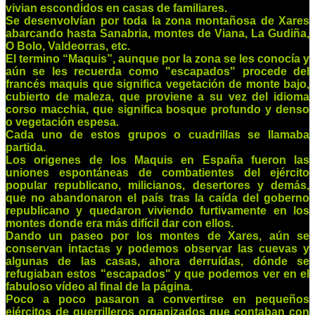
vivian escondidos en casas de familiares.
Se desenvolvían por toda la zona montañosa de Xares
abarcando hasta Sanabria, montes de Viana, La Gudiña,
O Bolo, Valdeorras, etc.
El termino “Maquis”, aunque por la zona se les conocía y
aún se les recuerda como "escapados" procede del
francés maquis que significa vegetación de monte bajo,
cubierto de maleza, que proviene a su vez del idioma
corso macchia, que significa bosque profundo y denso
o vegetación espesa.
Cada uno de estos grupos o cuadrillas se llamaba
partida.
Los origenes de los Maquis en España fueron las
uniones espontáneas de combatientes del ejército
popular republicano, milicianos, desertores y demás,
que no abandonaron el país tras la caída del goberno
republicano y quedaron viviendo furtivamente en los
montes donde era más difícil dar con ellos.
Dando un paseo por los montes de Xares, aún se
conservan intactas y podemos observar las cuevas y
algunas de las casas, ahora derruídas, dónde se
refugiaban estos "escapados" y que podemos ver en el
fabuloso vídeo al final de la página.
Poco a poco pasaron a convertirse en pequeños
ejércitos de guerrilleros organizados que contaban con