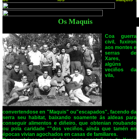
Os Maquis
Coa guerra
civil, fuxiron
aos montes e
serras de
Xares,
algúns
veciños da
vila,
convertendose en "Maquis" ou"escapados", facendo da
serra seu habitat, baixando soamente ás aldeas para
conseguir alimentos e diñeiro, que obtenian roubando
ou pola caridade ""dos veciños, aínda que tamén en
épocas vivian agochados en casas de familiares.