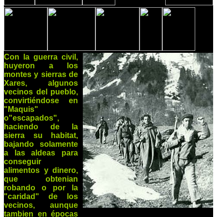
Con la guerra civil,
huyeron a los
montes y sierras de
Xares, algunos
vecinos del pueblo,
convirtiéndose en
"Maquis"
o"escapados",
haciendo de la
sierra su habitat,
bajando solamente
a las aldeas para
conseguir
alimentos y dinero,
que obtenian
robando o por la
"caridad" de los
vecinos, aunque
tambien en épocas