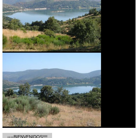
¡¡¡¡BIENVENIDOS!!!!