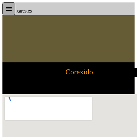
xares.es
Corexido