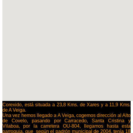
Corexido, está situada a 23,8 Kms. de Xares y a 11,9 Kms.
de A Veiga.
Una vez hemos llegado a A Veiga, cogemos dirección al Alto
de Covelo, pasando por Carracedo, Santa Cristina y
Vilaboa, por la carretera OU-804, llegamos hasta esta
parroquia, que según el
padrón municipal de 2004, tenía
18