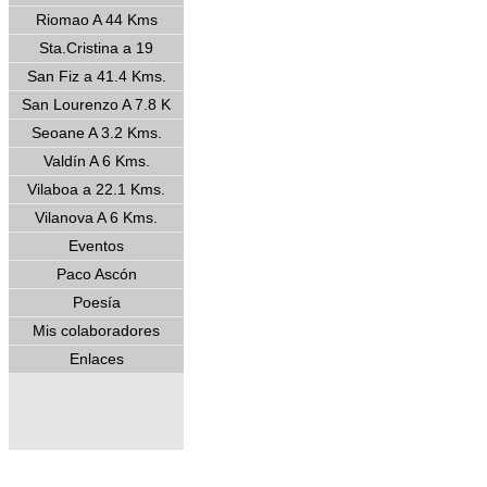
Riomao A 44 Kms
Sta.Cristina a 19
San Fiz a 41.4 Kms.
San Lourenzo A 7.8 K
Seoane A 3.2 Kms.
Valdín A 6 Kms.
Vilaboa a 22.1 Kms.
Vilanova A 6 Kms.
Eventos
Paco Ascón
Poesía
Mis colaboradores
Enlaces