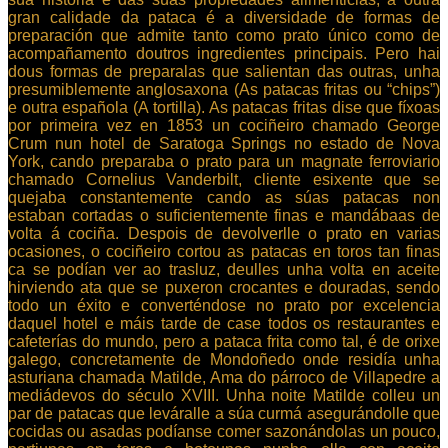
gran calidade da pataca é a diversidade de formas de
preparación que admite tanto como prato único como de
acompañamento doutros ingredientes principais. Pero hai
dous formas de preparalas que salientan das outras, unha
presumiblemente anglosaxona (As patacas fritas ou “chips”)
e outra española (A tortilla). As patacas fritas dise que fíxoas
por primeira vez en 1853 un cociñeiro chamado George
Crum nun hotel de Saratoga Springs no estado de Nova
York, cando preparaba o prato para un magnate ferroviario
chamado Cornelius Vanderbilt, cliente esixente que se
quejaba constantemente cando as súas patacas non
estaban cortadas o suficientemente finas e mandábaas de
volta á cociña. Despois de devolverlle o prato en varias
ocasiones, o cociñeiro cortou as patacas en toros tan finas
ca se podían ver ao trasluz, deulles unha volta en aceite
hirviendo ata que se puxeron crocantes e douradas, sendo
todo un éxito e converténdose no prato por excelencia
daquel hotel e máis tarde de case todos os restaurantes e
cafeterías do mundo, pero a pataca frita como tal, é de orixe
galego, concretamente de Mondoñedo onde residía unha
asturiana chamada Matilde, Ama do párroco de Villapedre a
mediádevos do século XVIII. Unha noite Matilde colleu un
par de patacas que leváralle a súa curmá asegurándolle que
cocidas ou asadas podíanse comer sazonándolas un pouco,