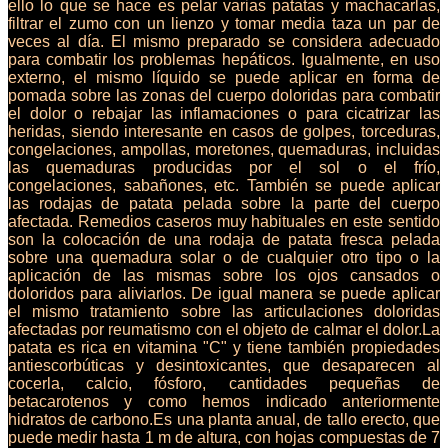
ello lo que se hace es pelar varias patatas y machacarlas,
filtrar el zumo con un lienzo y tomar media taza un par de
veces al día. El mismo preparado se considera adecuado
para combatir los problemas hepáticos. Igualmente, en uso
externo, el mismo líquido se puede aplicar en forma de
pomada sobre las zonas del cuerpo doloridas para combatir
el dolor o rebajar las inflamaciones o para cicatrizar las
heridas, siendo interesante en casos de golpes, torceduras,
congelaciones, ampollas, moretones, quemaduras, incluidas
las quemaduras producidas por el sol o el frío,
congelaciones, sabañones, etc. También se puede aplicar
las rodajas de patata pelada sobre la parte del cuerpo
afectada. Remedios caseros muy habituales en este sentido
son la colocación de una rodaja de patata fresca pelada
sobre una quemadura solar o de cualquier otro tipo o la
aplicación de las mismas sobre los ojos cansados o
doloridos para aliviarlos. De igual manera se puede aplicar
el mismo tratamiento sobre las articulaciones doloridas
afectadas por reumatismo con el objeto de calmar el dolor.La
patata es rica en vitamina "C" y tiene también propiedades
antiescorbúticas y desintoxicantes, que desaparecen al
cocerla, calcio, fósforo, cantidades pequeñas de
betacarotenos y como hemos indicado anteriormente
hidratos de carbono.Es una planta anual, de tallo erecto, que
puede medir hasta 1 m de altura, con hojas compuestas de 7