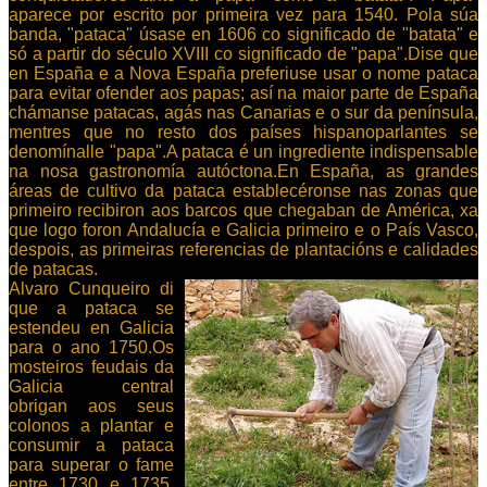
aparece por escrito por primeira vez para 1540. Pola súa
banda, "pataca" úsase en 1606 co significado de "batata" e
só a partir do século XVIII co significado de "papa".Dise que
en España e a Nova España preferiuse usar o nome pataca
para evitar ofender aos papas; así na maior parte de España
chámanse patacas, agás nas Canarias e o sur da península,
mentres que no resto dos países hispanoparlantes se
denomínalle "papa".A pataca é un ingrediente indispensable
na nosa gastronomía autóctona.En España, as grandes
áreas de cultivo da pataca establecéronse nas zonas que
primeiro recibiron aos barcos que chegaban de América, xa
que logo foron Andalucía e Galicia primeiro e o País Vasco,
despois, as primeiras referencias de plantacións e calidades
de patacas.
Alvaro Cunqueiro di
que a pataca se
estendeu en Galicia
para o ano 1750.Os
mosteiros feudais da
Galicia central
obrigan aos seus
colonos a plantar e
consumir a pataca
para superar o fame
entre 1730 e 1735,