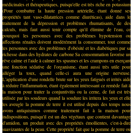
médicinales et thérapeutiques, puisqu'elle est très riche en potassium
(Pour combattre la haute pression artérielle, étant donné ses
propriétés tant vaso-dilatatrices comme diuréticas), aide dans le
traitement de la dépression et problèmes rhumatisants, de des
calculs, mais faut aussi tenir compte qu'il élimine de l'eau, ce
pourquoi les personnes avec des problèmes hypotension ou
affections rénales doivent modérément la consommer, tout comme
les personnes avec des problèmes d'obésité et les diabétiques par sa
richesse dans des hydrates de carbone Sa consommation favorise un
rêve calme et l'aide à calmer les spasmes et les crampons en exerçant
une fonction sédative de l'organisme, étant aussi très utile pour
alléger la toux, quand celle-ci aura une origine nerveuse.
L'application d'une rondelle brute sur les yeux fatigués et irrités aide
à réduire l'inflammation, étant également intéressant ce remède fait à
la maison pour traiter la conjuntivitis ou la cerne, de fait est très
utilisée par les soudeurs quand la soudure les irritera les yeux et elle
les aveugle la pomme de terre il est utilisé depuis des temps nous
avons antiquisimos comme traitement fait à la maison pour
indispositions, puisqu'il est un des végétaux que contient davantage
d'amidon, un produit avec des propriétés émollientes, c'est-à-dire
suavizantes de la peau. Cette propriété fait que la pomme de terre ou