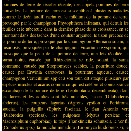
pommes de terre de récolte récente, des appels pommes de terre
nouvelles. La pomme de terre est susceptible à plusieurs maladies
comme le tizón tardif, racha ou le mildium de la pomme de terre,
provoqué par le champignon Phytophthora infestans, qui détruit les
feuilles et le tubercule dans la dernière phase de sa croissance, en se
montrant dans des taches d'une couleur argentée, le tizón précoce de
la pomme de terre, provoqué par le champignon Alternaria solani, la
fusariosis, provoquée par le champignon Fusarium oxysporum, qui
provoque que la peau de la pomme de terre, une fois récoltée, la
sarna noire, causée par Rhizoctonia se ride, solani, la sarna
commune, causée par Streptomyces scabies, la pourriture douce,
causée par Erwinia carotovora, la pourriture aqueuse, causée
champignon Verticilllium spp et à son tour, est attaqué plusieurs par
espèces insectes et acarus comme ce qui est célèbre et connaissance
escarabajo de la pomme de terre (Leptinotarsa decemlineata), dont
les larves et les adultes sont très nuisibles, l'isoca (Diloboderus
abderus), les coupeurs lagartas (Agrotis ypsilon et Peridroma
saucia), la pulguilla (Epitrix fasciata), le San Antonio vert
(Diabrotica speciosa), les pulgones (Myzus persicae et
Macroziphum euphorbiae), le trips (Frankliniella schultzei), le ver fil
(Conoderus spp.), la mouche minadora (Liriomyza huidobrensis), le