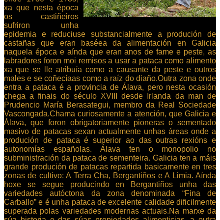
xa que nesta época
os castiñeiros
sufriron unha
epidemia e reduciuse substancialmente a produción de
castañas que eran baséea da alimentación en Galicia
naquela época e aínda que eran anos de fame e peste, as
labradores foron moi remisos a usar a pataca como alimento
xa que se lle atribuía como a causante da peste e outros
males e se coñecíaas como a raíz do diaño.Outra zona onde
entra a pataca é a provincia de Álava, pero nesta ocasión
chega a finais do século XVIII desde Irlanda da man de
Prudencio María Berasategui, membro da Real Sociedade
Vascongada.Chama curiosamente a atención, que Galicia e
Álava, que foron obrigatoriamente pioneras o sementado
masivo de patacas sexan actualmente unhas áreas onde a
produción de pataca é superior ao das outras rexións e
autonomías españolas. Álava ten o monopolio no
subministración da pataca de sementeira. Galicia ten a máis
grande produción de patacas repartida basicamente en tres
zonas de cultivo: A Terra Cha, Bergantiños e A Limia. Aínda
hoxe se segue producindo en Bergantiños unha das
variedades autóctona da zona denominada “Fina de
Carballo” e é unha pataca de excelente calidade dificilmente
superada polas variedades modernas actuais.Na marxe da
súa historia e das súas propiedades alimenticias, a outra