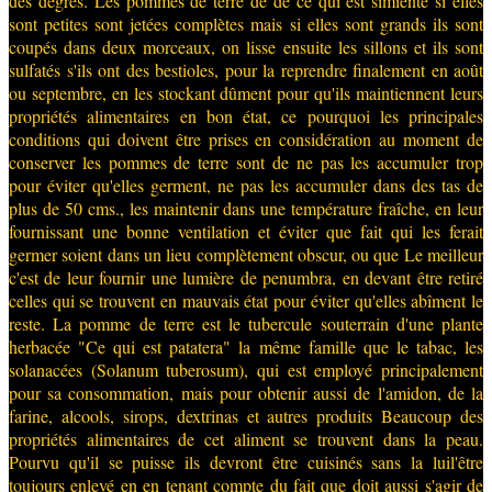
des degrés. Les pommes de terre de de ce qui est simiente si elles
sont petites sont jetées complètes mais si elles sont grands ils sont
coupés dans deux morceaux, on lisse ensuite les sillons et ils sont
sulfatés s'ils ont des bestioles, pour la reprendre finalement en août
ou septembre, en les stockant dûment pour qu'ils maintiennent leurs
propriétés alimentaires en bon état, ce pourquoi les principales
conditions qui doivent être prises en considération au moment de
conserver les pommes de terre sont de ne pas les accumuler trop
pour éviter qu'elles germent, ne pas les accumuler dans des tas de
plus de 50 cms., les maintenir dans une température fraîche, en leur
fournissant une bonne ventilation et éviter que fait
qui les ferait
germer soient dans un lieu complètement obscur, ou que Le meilleur
c'est de leur fournir une lumière de penumbra, en devant être retiré
celles qui se trouvent en mauvais état pour éviter qu'elles abîment le
reste. La pomme de terre est le tubercule souterrain d'une plante
herbacée "Ce qui est patatera" la même famille que le tabac, les
solanacées (Solanum tuberosum), qui est employé principalement
pour sa consommation, mais pour obtenir aussi de l'amidon, de la
farine, alcools, sirops, dextrinas et autres produits Beaucoup des
propriétés alimentaires de cet aliment se trouvent dans la peau.
Pourvu qu'il se puisse ils devront être cuisinés sans la luil'être
toujours enlevé en en tenant compte du fait que doit aussi s'agir de