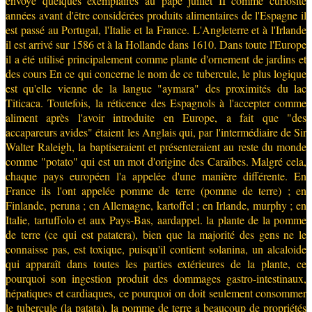
envoyé quelques exemplaires au pape juillet II comme curiosité
années avant d'être considérées produits alimentaires de l'Espagne il
est passé au Portugal, l'Italie et la France. L'Angleterre et à l'Irlande
il est arrivé sur 1586 et à la Hollande dans 1610. Dans toute l'Europe
il a été utilisé principalement comme plante d'ornement de jardins et
des cours En ce qui concerne le nom de ce tubercule, le plus logique
est qu'elle vienne de la langue "aymara" des proximités du lac
Titicaca. Toutefois, la réticence des Espagnols à l'accepter comme
aliment après l'avoir introduite en Europe, a fait que "des
accapareurs avides" étaient les Anglais qui, par l'intermédiaire de Sir
Walter Raleigh, la baptiseraient et présenteraient au reste du monde
comme "potato" qui est un mot d'origine des Caraïbes. Malgré cela,
chaque pays européen l'a appelée d'une manière différente. En
France ils l'ont appelée pomme de terre (pomme de terre) ; en
Finlande, peruna ; en Allemagne, kartoffel ; en Irlande, murphy ; en
Italie, tartuffolo et aux Pays-Bas, aardappel. la plante de la pomme
de terre (ce qui est patatera), bien que la majorité des gens ne le
connaisse pas, est toxique, puisqu'il contient solanina, un alcaloide
qui apparaît dans toutes les parties extérieures de la plante, ce
pourquoi son ingestion produit des dommages gastro-intestinaux,
hépatiques et cardiaques, ce pourquoi on doit seulement consommer
le tubercule (la patata). la pomme de terre a beaucoup de propriétés