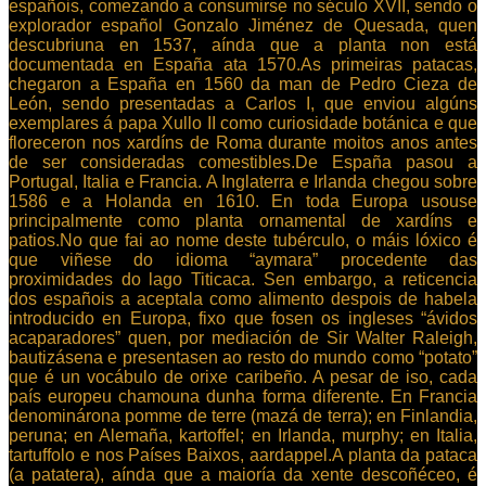
españois, comezando a consumirse no século XVII, sendo o
explorador español Gonzalo Jiménez de Quesada, quen
descubriuna en 1537, aínda que a planta non está
documentada en España ata 1570.As primeiras patacas,
chegaron a España en 1560 da man de Pedro Cieza de
León, sendo presentadas a Carlos I, que enviou algúns
exemplares á papa Xullo II como curiosidade botánica e que
floreceron nos xardíns de Roma durante moitos anos antes
de ser consideradas comestibles.De España pasou a
Portugal, Italia e Francia. A Inglaterra e Irlanda chegou sobre
1586 e a Holanda en 1610. En toda Europa usouse
principalmente como planta ornamental de xardíns e
patios.No que fai ao nome deste tubérculo, o máis lóxico é
que viñese do idioma “aymara” procedente das
proximidades do lago Titicaca. Sen embargo, a reticencia
dos españois a aceptala como alimento despois de habela
introducido en Europa, fixo que fosen os ingleses “ávidos
acaparadores” quen, por mediación de Sir Walter Raleigh,
bautizásena e presentasen ao resto do mundo como “potato”
que é un vocábulo de orixe caribeño. A pesar de iso, cada
país europeu chamouna dunha forma diferente. En Francia
denominárona pomme de terre (mazá de terra); en Finlandia,
peruna; en Alemaña, kartoffel; en Irlanda, murphy; en Italia,
tartuffolo e nos Países Baixos, aardappel.A planta da pataca
(a patatera), aínda que a maioría da xente descoñéceo, é