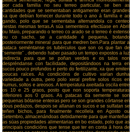
por cada familia no seu terreo particular, se ben as
cantidades que se sementaban antigamente eran grandes
xa que debían fornecer durante todo o ano á familia e ao
gando, polo que se sementaba alternandola co centeo
nestas mesmas terras.A súa sementeira efectúase en Abril
ou Maio, preparando o terreo co arado se o terreo é extenso
ou co sacho, se a cantidade é pequena, botando
posteriormente mineral para que medren ben.Para plantar a
pataca seméntanse os tubérculos que son os que fan de
"semente" , debendo haber pasado un tempo expostos a luz
indirecta para que se poñan verdes e os talos non
despréndanse con facilidade, depositándoos na terra en
sucos pouco profundos e perto do fertilizante, xa que emiten
poucas raíces. As condicións de cultivo varían dunha
variedade a outra, pero polo xeral prefire solos ricos en
humus, soltos e areosos. A temperatura axeitada oscila entre
os 10 e 25 graos, posto que non soporta temperaturas
inferiores aos 0 graos. As patacas da semente se son
pequenas bótanse enteiras pero se son grandes córtanse en
dous pedazos, despois se allanan os sucos e se sulfatan se
teñen bichos, para finalmente recollela en Agosto ou
Setembro, almacenándoas debidamente para que manteñan
as súas propiedades alimentarias en bo estado, polo que as
principais condicións que tense que ter en conta á hora de