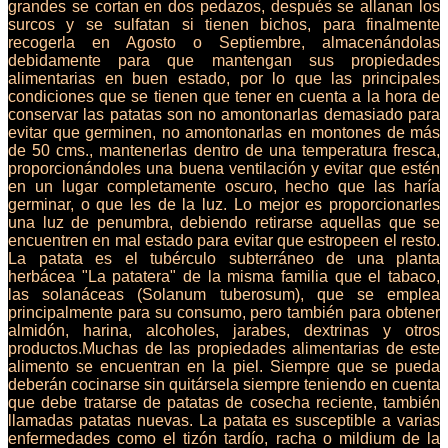
grandes se cortan en dos pedazos, después se allanan los
surcos y se sulfatan si tienen bichos, para finalmente
recogerla en Agosto o Septiembre, almacenándolas
debidamente para que mantengan sus propiedades
alimentarias en buen estado, por lo que las principales
condiciones que se tienen que tener en cuenta a la hora de
conservar las patatas son no amontonarlas demasiado para
evitar que germinen, no amontonarlas en montones de más
de 50 cms., mantenerlas dentro de una temperatura fresca,
proporcionándoles una buena ventilación y evitar que estén
en un lugar completamente oscuro, hecho que las haría
germinar, o que les de la luz. Lo mejor es proporcionarles
una luz de penumbra, debiendo retirarse aquellas que se
encuentren en mal estado para evitar que estropeen el resto.
La patata es el tubérculo subterráneo de una planta
herbácea "La patatera" de la misma familia que el tabaco,
las solanáceas (Solanum tuberosum), que se emplea
principalmente para su consumo, pero también para obtener
almidón, harina, alcoholes, jarabes, dextrinas y otros
productos.Muchas de las propiedades alimentarias de este
alimento se encuentran en la piel. Siempre que se pueda
deberán cocinarse sin quitársela siempre teniendo en cuenta
que debe tratarse de patatas de cosecha reciente, también
llamadas patatas nuevas. La patata es susceptible a varias
enfermedades como el tizón tardío, racha o mildium de la