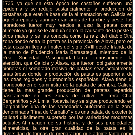
1735, ya que en esta época los castaños sufrieron una
epidemia y se redujo sustancialmente la producción de
castañas que eran la base de la alimentación en Galicia en
aquella época y aunque eran años de hambre y peste, los
labradores fueron muy reacios a usar la patata como
alimento ya que se le atribuía como la causante de la peste y
otros males y se las conocía como la raíz del diablo.Otra
zona donde entra la patata es la provincia de Álava, pero en
esta ocasión llega a finales del siglo XVIII desde Irlanda de
la mano de Prudencio María Berasategui, miembro de la
Real Sociedad Vascongada.Llama curiosamente la
atención, que Galicia y Álava, que fueron obligatoriamente
pioneras el sembrado masivo de patatas sean actualmente
unas áreas donde la producción de patata es superior al de
las otras regiones y autonomías españolas. Álava tiene el
monopolio en el suministro de la patata de siembra. Galicia
tiene la más grande producción de patatas repartida
básicamente en tres zonas de cultivo: A Terra Cha,
Bergantiños y A Limia. Todavía hoy se sigue produciendo en
Bergantiños una de las variedades autóctona de la zona
denominada “Fina de Carballo” y es una patata de excelente
calidad difícilmente superada por las variedades modernas
actuales.Al margen de su historia y de sus propiedades
alimenticias, la otra gran cualidad de la patata es la
diversidad de formas de preparación que admite tanto como