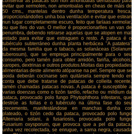
conservar as patacas son non amontoalas demasiado para
evitar que xermolen, non amontoalas en cheas de máis de
50 cms., mantelas dentro dunha temperatura fresca,
proporcionándolles unha boa ventilación e evitar que estean
nun lugar completamente escuro, feito que faríaas xermolar,
ou que lles do van. O mellor é proporcionarlles un van de
penumbra, debendo retirarse aquelas que se atopen en mal
estado para evitar que estraguen o resto. A pataca é o
tubérculo subterráneo dunha planta herbácea "A patatera"
da mesma familia que o tabaco, as solanáceas (Solanum
tuberosum), que se emprega principalmente para o seu
consumo, pero tamén para obter amidón, fariña, alcohois,
xaropes, dextrinas e outros produtos.Moitas das propiedades
alimentarias deste alimento atópanse na pel. Sempre que se
poida deberán cocinarse sen quitársela sempre tendo en
conta que debe tratarse de patacas de colleita recente,
tamén chamadas patacas novas. A pataca é susceptible a
varias doenzas como o tizón tardío, refacho ou mildium da
pataca, provocado polo fungo Phytophthora infestans, que
destrúe as follas e o tubérculo na última fase do seu
crecemento, manifestándose en manchas dunha cor
plateado, o tizón cedo da pataca, provocado polo fungo
Alternaria solani, a fusariosis, provocada polo fungo
Fusarium oxysporum, que provoca que a pel da pataca,
unha vez recolectada, se enrugue, a sarna negra, causada