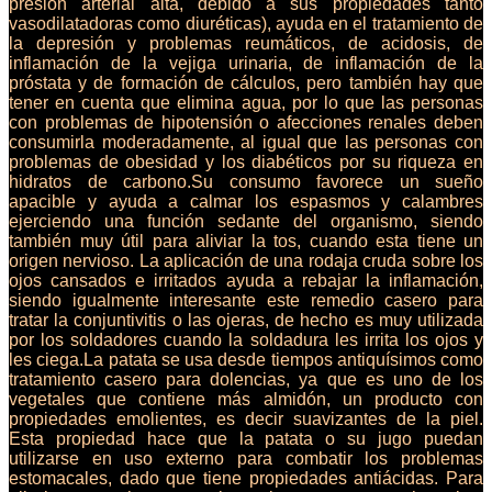
presión arterial alta, debido a sus propiedades tanto
vasodilatadoras como diuréticas), ayuda en el tratamiento de
la depresión y problemas reumáticos, de acidosis, de
inflamación de la vejiga urinaria, de inflamación de la
próstata y de formación de cálculos, pero también hay que
tener en cuenta que elimina agua, por lo que las personas
con problemas de hipotensión o afecciones renales deben
consumirla moderadamente, al igual que las personas con
problemas de obesidad y los diabéticos por su riqueza en
hidratos de carbono.Su consumo favorece un sueño
apacible y ayuda a calmar los espasmos y calambres
ejerciendo una función sedante del organismo, siendo
también muy útil para aliviar la tos, cuando esta tiene un
origen nervioso. La aplicación de una rodaja cruda sobre los
ojos cansados e irritados ayuda a rebajar la inflamación,
siendo igualmente interesante este remedio casero para
tratar la conjuntivitis o las ojeras, de hecho es muy utilizada
por los soldadores cuando la soldadura les irrita los ojos y
les ciega.La patata se usa desde tiempos antiquísimos como
tratamiento casero para dolencias, ya que es uno de los
vegetales que contiene más almidón, un producto con
propiedades emolientes, es decir suavizantes de la piel.
Esta propiedad hace que la patata o su jugo puedan
utilizarse en uso externo para combatir los problemas
estomacales, dado que tiene propiedades antiácidas. Para