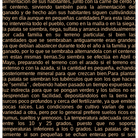
alimentación de sus habitantes, junto con la carne de cerdo y
el centeno, sirviendo también para la alimentación del
ganado y de hecho aún sus habitantes siguen cultivándola
hoy en día aunque en pequeñas cantidades.Para esta labor,
no intervenía todo el pueblo, como en la malla o en la siega,
la patata se siembra, riega, sulfata y arranca individualmente
por cada familia en su terreno particular, si bien las
cantidades que se sembraban antiguamente eran grandes
ya que debían abastecer durante todo el año a la familia y al
ganado, por lo que se sembraba alternandola con el centeno
en estas mismas tierras.Su siembra se efectúa en Abril o
Mayo, preparando el terreno con el arado si el terreno es
extenso o con la azada, si la cantidad es pequeña, echando
posteriormente mineral para que crezcan bien.Para plantar
la patata se siembran los tubérculos que son los que hacen
de "semilla" , debiendo haber pasado un tiempo expuestos a
luz indirecta para que se pongan verdes y los tallos no se
desprendan con facilidad, depositándolos en la tierra en
surcos poco profundos y cerca del fertilizante, ya que emiten
pocas raíces. Las condiciones de cultivo varían de una
variedad a otra, pero por lo general prefiere suelos ricos en
humus, sueltos y arenosos. La temperatura adecuada oscila
entre los 10 y 25 grados, puesto que no soporta
temperaturas inferiores a los 0 grados. Las patatas de la
simiente si son pequeñas se echan enteras pero si son