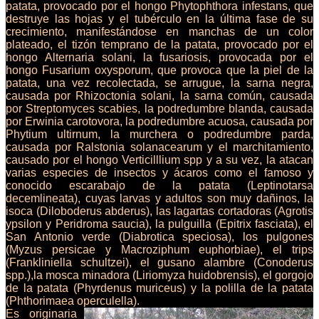
patata, provocado por el hongo Phytophthora infestans, que
destruye las hojas y el tubérculo en la última fase de su
crecimiento, manifestándose en manchas de un color
plateado, el tizón temprano de la patata, provocado por el
hongo Alternaria solani, la fusariosis, provocada por el
hongo Fusarium oxysporum, que provoca que la piel de la
patata, una vez recolectada, se arrugue, la sarna negra,
causada por Rhizoctonia solani, la sarna común, causada
por Streptomyces scabies, la podredumbre blanda, causada
por Erwinia carotovora, la podredumbre acuosa, causada por
Phytium ultirnum, la murchera o podredumbre parda,
causada por Ralstonia solanacearum y el marchitamiento,
causado por el hongo Verticilllium spp y a su vez, la atacan
varias especies de insectos y ácaros como el famoso y
conocido escarabajo de la patata (Leptinotarsa
decemlineata), cuyas larvas y adultos son muy dañinos, la
isoca (Diloboderus abderus), las lagartas cortadoras (Agrotis
ypsilon y Peridroma saucia), la pulguilla (Epitrix fasciata), el
San Antonio verde (Diabrotica speciosa), los pulgones
(Myzus persicae y Macroziphum euphorbiae), el trips
(Frankliniella schultzei), el gusano alambre (Conoderus
spp.),la mosca minadora (Liriomyza huidobrensis), el gorgojo
de la patata (Phyrdenus muriceus) y la polilla de la patata
(Phthorimaea operculella).
Es originaria