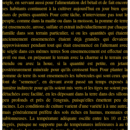
seigle, en servant aussi pour l'alimentation del bétail et de fait encore
ses habitants continuent à la cultiver aujourd'hui en jour bien que
dans de petites quantités Pour cette tâche, n'intervienne pas tout le
peuple, comme dans la maille ou dans la moisson, la pomme de terre
est ensemencée, arrose, sulfate et extrait individuellement par chaque
famille dans son terrain particulier, si ou les quantités qui étaient
anciennement ensemencées étaient déjà grandes qui devaient
approvisionner pendant tout qui était ensemencé en l'alternant avec
le seigle dans ces mêmes terres Son ensemencement est effectué en
avril ou mai, en préparant le terrain avec la charrue si le terrain est
étendu ou avec la houe, si la quantité est petite, en jetant
postérieurement minérale pour qu'ils croissent bien Pour planter la
pomme de terre ils sont ensemencés les tubercules qui sont ceux qui
font de "semence", en devant avoir passé un temps exposés à
lumière indirecte pour qu'ils soient mis verts et les tiges ne soient pas
détachées avec facilité, en les déposant dans la terre dans des sillons
peu profonds et près de l'engrais, puisqu'elles émettent peu de
racines. Les conditions de culture varient d'une variété à à une autre,
mais généralement préfère des sols riches en humus, monnaies et
sablonneuses. La température adéquate oscille entre les 10 et 25
degrés, puisque ne supporte pas de températures inférieures à au 0