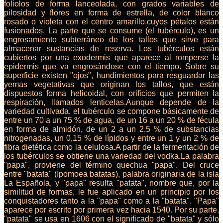
foliolos de forma lanceolada, con grados variables de
pilosidad y flores en forma de estrella, de color blanco
rosado o violeta con el centro amarillo,cuyos pétalos están
fusionados. La parte que se consume (el tubérculo), es un
engrosamiento subterráneo de los tallos que sirve para
almacenar sustancias de reserva. Los tubérculos están
cubiertos por una exodermis que aparece al romperse la
epidermis que va engrosándose con el tiempo. Sobre su
superficie existen "ojos", hundimientos para resguardar las
yemas vegetativas que originan los tallos, que están
dispuestos forma helicoidal, con orificios que permiten la
respiración, llamados lenticelas.Aunque depende de la
variedad cultivada, el tubérculo se compone básicamente de
entre un 70 a un 75 % de agua, de un 16 a un 20 % de fécula
en forma de almidón, de un 2 a un 2,5 % de substancias
nitrogenadas, un 0,15 % de lípidos y entre un 1 y un 2 % de
fibra dietética como la celulosa.A partir de la fermentación de
los tubérculos se obtiene una variedad del vodka.La palabra
"papa", proviene del término quechua "papa". Del cruce
entre "batata" (Ipomoea batatas), palabra originaria de la isla
La Española, y "papa" resulta "patata", nombre que, por la
similitud de formas, le fue aplicado en un principio por los
conquistadores tanto a la "papa" como a la "batata". "Papa"
aparece por escrito por primera vez hacia 1540. Por su parte,
"patata" se usa en 1606 con el significado de "batata" y sólo