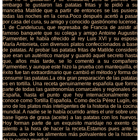
embargo le gustaron las patatas fritas y le pidió a su
manceba Matilde que a partir de entonces se las pusiera
todas las noches en la cena.Poco después acertó a pasar
por casa del cura, su amigo y conocido gastrónomo lucense,
J. de Candelucus, que regresaba de Francia de asistir al
famoso banquete que su colega y amigo Antoine Augustin
Parmentier, le había ofrecido al rey Luis XVI y su esposa
María Antonieta, con diversos platos confeccionados a base
de patatas. Al probar las patatas fritas de Matilde consideró
que eran un auténtico manjar y guardó aquel secreto hasta
que, años más tarde, se lo comentó a su compañero
Parmentier, y aunque este hizo la prueba con mantequilla, el
éxito fue tan extraordinario que cambió el método y forma de
consumir las patatas.La otra gran preparación de las patatas
es en tortilla. Una receta genuinamente española que forma
parte de todas las gastronomías comarcales y regionales de
España, hasta el punto que hoy internacionalmente se
conoce como Tortilla Española. Como decía Pérez Lugín, es
uno de los platos más inteligentes de la historia de la cocina
mundial. A nadie se le había ocurrido antes el unir sobre una
base ligera de grasa (aceite) a las patatas con los huevos.
Hoy forman parte de un exquisito maridaje no exento de
talento a la hora de hacer la receta.Estamos pues ante la
patata, uno de los alimentos más polivalentes de la historia
de la cocina mundial.