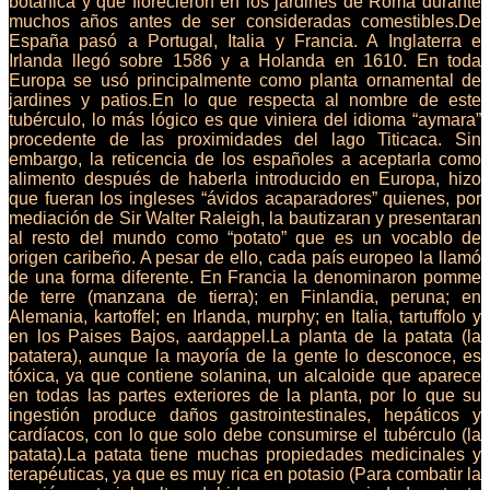
botánica y que florecieron en los jardines de Roma durante
muchos años antes de ser consideradas comestibles.De
España pasó a Portugal, Italia y Francia. A Inglaterra e
Irlanda llegó sobre 1586 y a Holanda en 1610. En toda
Europa se usó principalmente como planta ornamental de
jardines y patios.En lo que respecta al nombre de este
tubérculo, lo más lógico es que viniera del idioma “aymara”
procedente de las proximidades del lago Titicaca. Sin
embargo, la reticencia de los españoles a aceptarla como
alimento después de haberla introducido en Europa, hizo
que fueran los ingleses “ávidos acaparadores” quienes, por
mediación de Sir Walter Raleigh, la bautizaran y presentaran
al resto del mundo como “potato” que es un vocablo de
origen caribeño. A pesar de ello, cada país europeo la llamó
de una forma diferente. En Francia la denominaron pomme
de terre (manzana de tierra); en Finlandia, peruna; en
Alemania, kartoffel; en Irlanda, murphy; en Italia, tartuffolo y
en los Paises Bajos, aardappel.La planta de la patata (la
patatera), aunque la mayoría de la gente lo desconoce, es
tóxica, ya que contiene solanina, un alcaloide que aparece
en todas las partes exteriores de la planta, por lo que su
ingestión produce daños gastrointestinales, hepáticos y
cardíacos, con lo que solo debe consumirse el tubérculo (la
patata).La patata tiene muchas propiedades medicinales y
terapéuticas, ya que es muy rica en potasio (Para combatir la