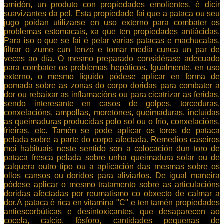
amidón, un produto con propiedades emolientes, é dicir
suavizantes da pel. Esta propiedade fai que a pataca ou seu
jugo poidan utilizarse en uso externo para combater os
problemas estomacais, xa que ten propiedades antiácidas.
Para iso o que se fai é pelar varias patacas e machucalas,
filtrar o zume cun lenzo e tomar media cunca un par de
veces ao día. O mesmo preparado considérase adecuado
para combater os problemas hepáticos. Igualmente, en uso
externo, o mesmo líquido pódese aplicar en forma de
pomada sobre as zonas do corpo doridas para combater a
dor ou rebaixar as inflamacións ou para cicatrizar as feridas,
sendo interesante en casos de golpes, torceduras,
conxelacións, ampollas, moretones, queimaduras, incluídas
as queimaduras producidas polo sol ou o frío, conxelacións,
frieiras, etc. Tamén se pode aplicar os toros de pataca
pelada sobre a parte do corpo afectada. Remedios caseiros
moi habituais neste sentido son a colocación dun toro de
pataca fresca pelada sobre unha queimadura solar ou de
calquera outro tipo ou a aplicación das mesmas sobre os
ollos cansos ou doridos para aliviarlos. De igual maneira
pódese aplicar o mesmo tratamento sobre as articulacións
doridas afectadas por reumatismo co obxecto de calmar a
dor.A pataca é rica en vitamina "C" e ten tamén propiedades
antiescorbúticas e desintoxicantes, que desaparecen ao
cocela, calcio, fósforo, cantidades pequenas de