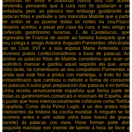
partiunas en toros e botounas nunha olla con aceite
hirviendo, pensando que á cura non lle gustarían e se
enfadaría, pero ao párroco sen embargo gustáronlle as
patacas fritas e pediulle a seu manceba Matilde que a partir
de entón se as puxese todas as noites na cea.Pouco
despois acertou a pasar por casa da cura, o seu amigo e
coñecido gastrónomo lucense, J. de Candelucus, que
regresaba de Francia de asistir ao famoso banquete que o
seu colega e amigo Antoine Augustin Parmentier, ofrecéralle
ao rei Lluís XVI e a súa esposa María Antonieta, con
diversos pratos confeccionádevos a base de patacas. Ao
probar as patacas fritas de Matilde considerou que eran un
auténtico manxar e gardou aquel segredo ata que, anos
máis tarde, se comentouno ao seu compañeiro Parmentier, e
aínda que este fixo a proba con manteiga, o éxito foi tan
extraordinario que cambiou o método e forma de consumir
as patacas.A outra gran preparación das patacas é en tortilla.
Unha receita xenuinamente española que forma parte de
todas as gastronomías comarcais e rexionais de España, ata
o punto que hoxe internacionalmente coñécese como Tortilla
Española. Como dicía Pérez Lugín, é un dos pratos máis
intelixentes da historia da cociña mundial. A ninguén se lle
ocorrera antes o unir sobre unha base lixeira de graxa
(aceite) ás patacas cos ovos. Hoxe forman parte dun
exquisito maridaje non exento de talento á hora de facer a