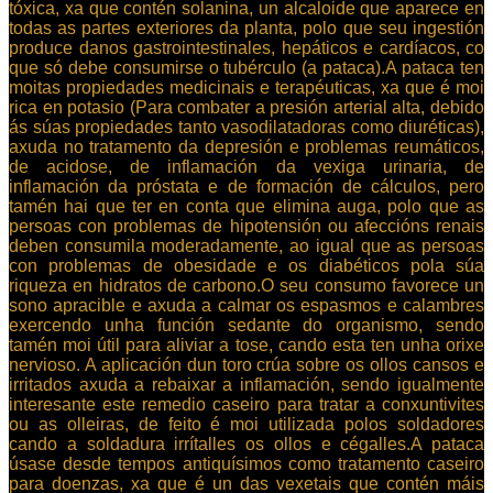
tóxica, xa que contén solanina, un alcaloide que aparece en
todas as partes exteriores da planta, polo que seu ingestión
produce danos gastrointestinales, hepáticos e cardíacos, co
que só debe consumirse o tubérculo (a pataca).A pataca ten
moitas propiedades medicinais e terapéuticas, xa que é moi
rica en potasio (Para combater a presión arterial alta, debido
ás súas propiedades tanto vasodilatadoras como diuréticas),
axuda no tratamento da depresión e problemas reumáticos,
de acidose, de inflamación da vexiga urinaria, de
inflamación da próstata e de formación de cálculos, pero
tamén hai que ter en conta que elimina auga, polo que as
persoas con problemas de hipotensión ou afeccións renais
deben consumila moderadamente, ao igual que as persoas
con problemas de obesidade e os diabéticos pola súa
riqueza en hidratos de carbono.O seu consumo favorece un
sono apracible e axuda a calmar os espasmos e calambres
exercendo unha función sedante do organismo, sendo
tamén moi útil para aliviar a tose, cando esta ten unha orixe
nervioso. A aplicación dun toro crúa sobre os ollos cansos e
irritados axuda a rebaixar a inflamación, sendo igualmente
interesante este remedio caseiro para tratar a conxuntivites
ou as olleiras, de feito é moi utilizada polos soldadores
cando a soldadura irrítalles os ollos e cégalles.A pataca
úsase desde tempos antiquísimos como tratamento caseiro
para doenzas, xa que é un das vexetais que contén máis