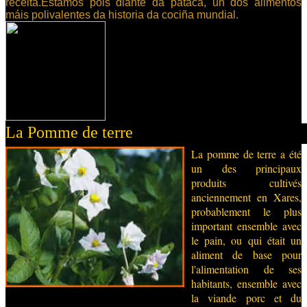
receita.Estamos pois diante da pataca, un dos alimentos
máis polivalentes da historia da cociña mundial.
 terre
La pomme de terre a été
un des principaux
produits cultivés
anciennement en Xares,
probablement le plus
important ensemble avec
le pain, ou qui était un
aliment de base pour
l'alimentation de ses
habitants, ensemble avec
la viande porc et du