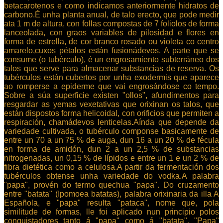
betacarotenos e como indicamos anteriormente hidratos de
carbono.É unha planta anual, de talo erecto, que pode medir
ata 1 m de altura, con follas compostas de 7 foliolos de forma
lanceolada, con graos variables de pilosidad e flores en
forma de estrella, de cor branco rosado ou violeta co centro
amarelo,cuxos pétalos están fusionádevos. A parte que se
consume (o tubérculo), é un engrosamiento subterráneo dos
talos que serve para almacenar substancias de reserva. Os
tubérculos están cubertos por unha exodermis que aparece
ao romperse a epiderme que vai engrosándose co tempo.
Sobre a súa superficie existen "ollos", afundimentos para
resgardar as yemas vexetativas que orixinan os talos, que
están dispostos forma helicoidal, con orificios que permiten a
respiración, chamádevos lenticelas.Aínda que depende da
variedade cultivada, o tubérculo componse basicamente de
entre un 70 a un 75 % de auga, dun 16 a un 20 % de fécula
en forma de amidón, dun 2 a un 2,5 % de substancias
nitrogenadas, un 0,15 % de lípidos e entre un 1 e un 2 % de
fibra dietética como a celulosa.A partir da fermentación dos
tubérculos obtense unha variedade do vodka.A palabra
"papa", provén do termo quechua "papa". Do cruzamento
entre "batata" (Ipomoea batatas), palabra orixinaria da illa A
Española, e "papa" resulta "pataca", nome que, pola
similitude de formas, lle foi aplicado nun principio polos
conquistadores tanto á "papa" como á "batata". "Papa"