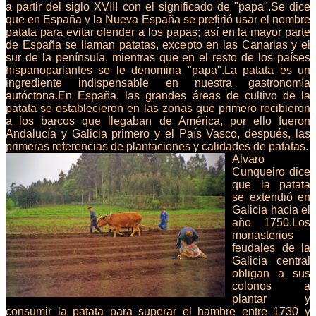
a partir del siglo XVIII con el significado de "papa".Se dice
que en España y la Nueva España se prefirió usar el nombre
patata para evitar ofender a los papas; así en la mayor parte
de España se llaman patatas, excepto en las Canarias y el
sur de la península, mientras que en el resto de los países
hispanoparlantes se le denomina "papa".La patata es un
ingrediente indispensable en nuestra gastronomía
autóctona.En España, las grandes áreas de cultivo de la
patata se establecieron en las zonas que primero recibieron
a los barcos que llegaban de América, por ello fueron
Andalucía y Galicia primero y el País Vasco, después, las
primeras referencias de plantaciones y calidades de patatas.
Alvaro
Cunqueiro dice
que la patata
se extendió en
Galicia hacia el
año 1750.Los
monasterios
feudales de la
Galicia central
obligan a sus
colonos a
plantar y
consumir la patata para superar el hambre entre 1730 y