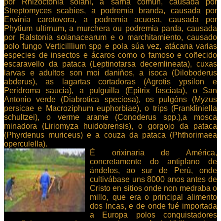
por Rhizoctonia solani, a sarna común, causada por
Streptomyces scabies, a podremia branda, causada por
Erwinia carotovora, a podremia acuosa, causada por
Phytium ultirnum, a murchera ou podremia parda, causada
por Ralstonia solanacearum e o marchitamiento, causado
polo fungo Verticilllium spp e pola súa vez, atácana varias
especies de insectos e ácaros como o famoso e coñecido
escaravello da pataca (Leptinotarsa decemlineata), cuxas
larvas e adultos son moi daniños, a isoca (Diloboderus
abderus), as lagartas cortadoras (Agrotis ypsilon e
Peridroma saucia), a pulguilla (Epitrix fasciata), o San
Antonio verde (Diabrotica speciosa), os pulgóns (Myzus
persicae e Macroziphum euphorbiae), o trips (Frankliniella
schultzei), o verme arame (Conoderus spp.),a mosca
minadora (Liriomyza huidobrensis), o gorgojo da pataca
(Phyrdenus muriceus) e a couza da pataca (Phthorimaea
operculella).
É orixinaria de América,
concretamente do antiplano de
ándelos, ao sur de Perú, onde
cultivábase uns 8000 anos antes de
Cristo en sitios onde non medraba o
millo, que era o principal alimento
dos Incas, e de onde fué importada
a Europa polos conquistadores