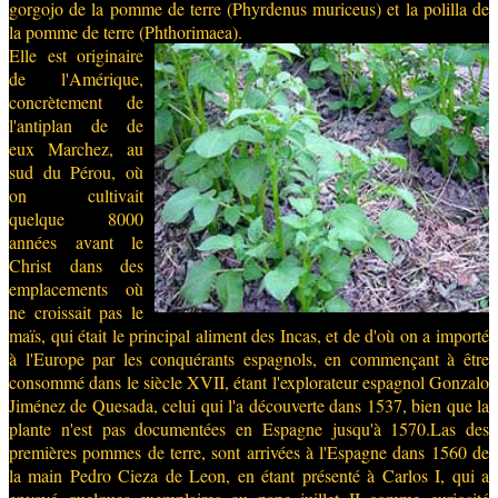
gorgojo de la pomme de terre (Phyrdenus muriceus) et la polilla de
la pomme de terre (Phthorimaea).
Elle est originaire
de l'Amérique,
concrètement de
l'antiplan de de
eux Marchez, au
sud du Pérou, où
on cultivait
quelque 8000
années avant le
Christ dans des
emplacements où
ne croissait pas le
maïs, qui était le principal aliment des Incas, et de d'où on a importé
à l'Europe par les conquérants espagnols, en commençant à être
consommé dans le siècle XVII, étant l'explorateur espagnol Gonzalo
Jiménez de Quesada, celui qui l'a découverte dans 1537, bien que la
plante n'est pas documentées en Espagne jusqu'à 1570.Las des
premières pommes de terre, sont arrivées à l'Espagne dans 1560 de
la main Pedro Cieza de Leon, en étant présenté à Carlos I, qui a