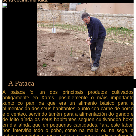
A pataca foi un dos principais produtos cultivados
antigamente en Xares, posiblemente o máis importante
xunto co pan, xa que era un alimento básico para a
alimentación dos seus habitantes, xunto coa carne de porco
e o centeo, servindo tamén para a alimentación do gando e
de feito aínda os seus habitantes seguen cultivándoa hoxe
en día aínda que en pequenas cantidades.Para este labor,
non interviña todo o pobo, como na malla ou na sega, a
pataca seméntase, rega, sulfata e arrinca individualmente