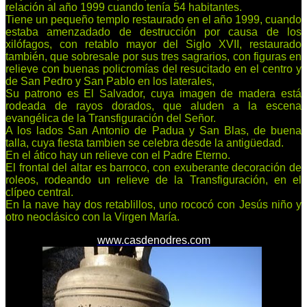
relación al año 1999 cuando tenía 54 habitantes.
Tiene un pequeño templo restaurado en el año 1999, cuando
estaba amenzadado de destrucción por causa de los
xilófagos, con retablo mayor del Siglo XVII, restaurado
también, que sobresale por sus tres sagrarios, con figuras en
relieve con buenas policromías del resucitado en el centro y
de San Pedro y San Pablo en los laterales,
Su patrono es El Salvador, cuya imagen de madera está
rodeada de rayos dorados, que aluden a la escena
evangélica de la Transfiguración del Señor.
A los lados San Antonio de Padua y San Blas, de buena
talla, cuya fiesta tambien se celebra desde la antigüedad.
En el ático hay un relieve con el Padre Eterno.
El frontal del altar es barroco, con exuberante decoración de
roleos, rodeando un relieve de la Transfiguración, en el
clípeo central.
En la nave hay dos retablillos, uno rococó con Jesús niño y
otro neoclásico con la Virgen María.
www.casdenodres.com