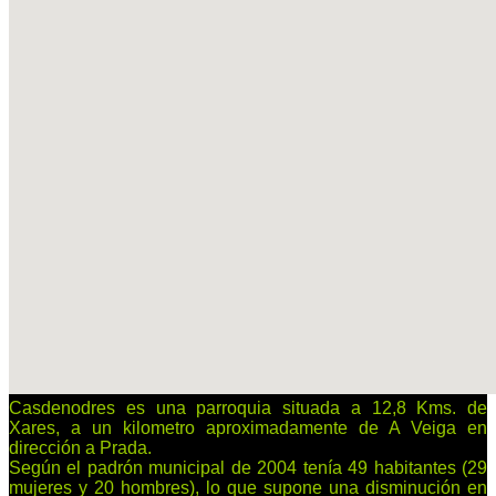
Casdenodres es una parroquia situada a 12,8 Kms. de
Xares, a un kilometro aproximadamente de A Veiga en
dirección a Prada.
Según el padrón municipal de 2004 tenía 49 habitantes (29
mujeres y 20 hombres), lo que supone una disminución en