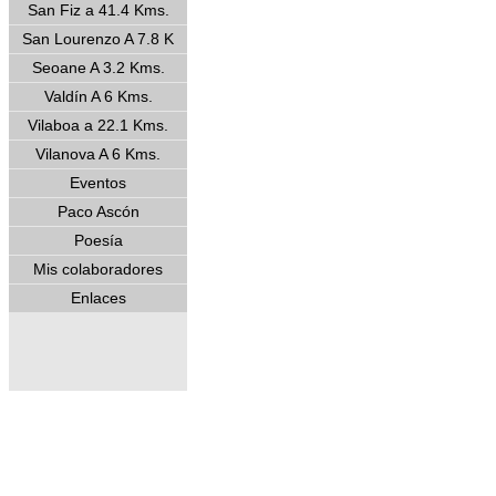
San Fiz a 41.4 Kms.
San Lourenzo A 7.8 K
Seoane A 3.2 Kms.
Valdín A 6 Kms.
Vilaboa a 22.1 Kms.
Vilanova A 6 Kms.
Eventos
Paco Ascón
Poesía
Mis colaboradores
Enlaces