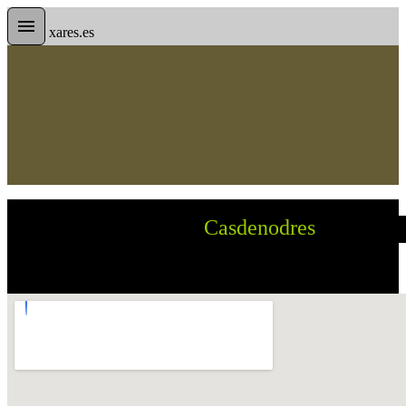
xares.es
Casdenodres