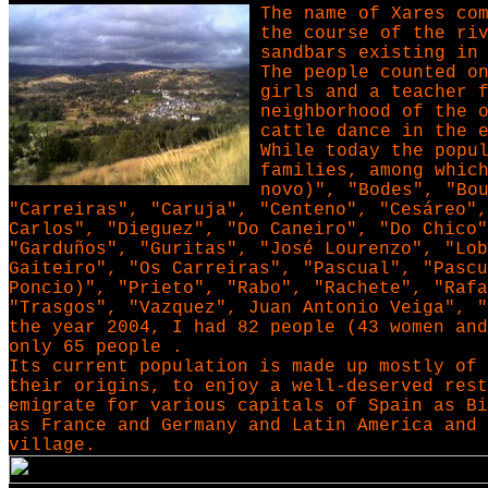
The name of Xares co
the course of the ri
sandbars existing in
The people counted o
girls and a teacher 
neighborhood of the 
cattle dance in the 
While today the popu
families, among whic
novo)", "Bodes", "Bo
"Carreiras", "Caruja", "Centeno", "Cesáreo",
Carlos", "Dieguez", "Do Caneiro", "Do Chico"
"Garduños", "Guritas", "José Lourenzo", "Lob
Gaiteiro", "Os Carreiras", "Pascual", "Pasc
Poncio)", "Prieto", "Rabo", "Rachete", "Rafa
"Trasgos", "Vazquez", Juan Antonio Veiga", "
the year 2004, I had 82 people (43 women an
only 65 people .
Its current population is made up mostly of 
their origins, to enjoy a well-deserved rest
emigrate for various capitals of Spain as Bi
as France and Germany and Latin America and 
village.