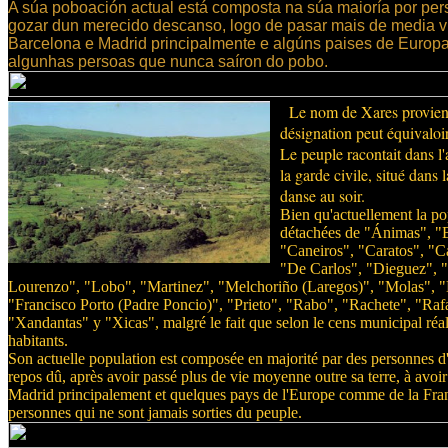
A súa poboación actual está composta na súa maioría por per
gozar dun merecido descanso, logo de pasar mais de media vid
Barcelona e Madrid principalmente e algúns paises de Europ
algunhas persoas que nunca saíron do pobo.
Le nom de Xares provient
désignation peut équivaloi
Le peuple racontait dans l'a
la garde civile, situé dans
danse au soir.
Bien qu'actuellement la popu
détachées de "Ánimas", "
"Caneiros", "Caratos", "C
"De Carlos", "Dieguez", "
Lourenzo", "Lobo", "Martinez", "Melchoriño (Laregos)", "Molas", "Mo
"Francisco Porto (Padre Poncio)", "Prieto", "Rabo", "Rachete", "Ra
"Xandantas" y "Xicas", malgré le fait que selon le cens municipal réa
habitants.
Son actuelle population est composée en majorité par des personnes d'â
repos dû, après avoir passé plus de vie moyenne outre sa terre, à avo
Madrid principalement et quelques pays de l'Europe comme de la Franc
personnes qui ne sont jamais sorties du peuple.