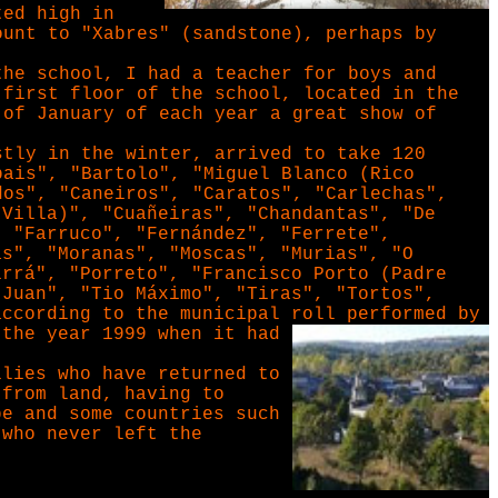
ted high in
ount to "Xabres" (sandstone), perhaps by
the school, I had a teacher for boys and
 first floor of the school, located in the
 of January of each year a great show of
stly in the winter, arrived to take 120
bais", "Bartolo", "Miguel Blanco (Rico
dos", "Caneiros", "Caratos", "Carlechas",
(Villa)", "Cuañeiras", "Chandantas", "De
, "Farruco", "Fernández", "Ferrete",
as", "Moranas", "Moscas", "Murias", "O
irrá", "Porreto", "Francisco Porto (Padre
 Juan", "Tio Máximo", "Tiras", "Tortos",
according to the municipal roll performed by
 the year 1999 when it had
ilies who have returned to
 from land, having to
pe and some countries such
 who never left the