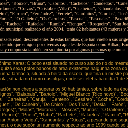
des", "Bouxo", "Bruña", "Cabritos", "Cachelos", "Candedos", "Caneiro
donera", "Corzos", "Cristobos (Villa)", "Cuañeiras", "Chandantas", 
eiro", "Farruco", "Fernández", "Ferrete", "Garduños", "Guritas", "Jo
ias", "O Gaiteiro", "Os Carreiras", "Pascual", "Pascuales", "Paxariño
o", "Rachete", "Rafaelos", "Ramilo", "Renque", "Rosqueiro", "San Jua
ón municipal realizado el año 2004,
tenía 82 habitantes (43 mujeres y
nzada edad, descendientes de estas familias, que han vuelto a sus orig
er tenido que emigrar por diversas capitales de España como Bilbao, B
a y compuesta también en su minoría por algunas personas que nunca s
nimo Xares; O pobo está situado no curso alto do rio do mes
, quizá sexa polos bancos de area existentes nalgunha zona do
nha farmacia, situada á beira da escola, que tiña un mestre pa
cola, situada no barrio das olgas, onde se celebraba o día 1 de
ción non chega a superar os 50 habitantes, sobre todo na época
gnos", "Balabais", "Bartolo", "Miguel Blanco (Rico novo)", "Bo
", "Carreiras", "Caruja", "Centeno", "Cesáreo", "Coche", "Cordo
uez", "Do Caneiro", "Do Chico", "Dos Tiras", "Dosia", "Farón", "
aregos)", "Molas", "Moranas", "Moscas", "Murias", "O Gaiteiro",
re Poncio)", "Prieto", "Rabo", "Rachete", "Rafaelos", "Ramilo", 
 Juan Antonio Veiga", "Xandantas" y "Xicas", a pesar de que se
omes), o que supón un aumento respecto ao ano 1999 cando só t