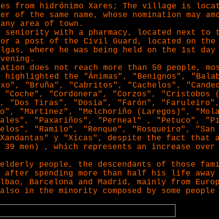
mes from hidrónimo Xares; The village is loca
ver of the same name, whose nomination may am
 any area of town.
n seniority with a pharmacy, located next to 
for a post of the Civil Guard, located on the
olgas, where he was being held on the 1st day
evening.
lation does not reach more than 50 people, mo
h highlighted the "Ánimas", "Benignos", "Bala
uxo", "Bruña", "Cabritos", "Cachelos", "Cande
 "Coche", "Cordonera", "Corzos", "Cristobos 
, "Dos Tiras", "Dosia", "Farón", "Faruleiro"
o", "Martinez", "Melchoriño (Laregos)", "Mol
uales", "Paxariños", "Perneal"
, "Petuco", "P
elos", "Ramilo", "Renque", "Rosqueiro", "San
Xandantas" y "Xicas", despite the fact that 
d 39 men)
, which represents an increase over
elderly people, the descendants of those fam
 after spending more than half his life away
lbao, Barcelona and Madrid, mainly from Euro
also in the minority composed by some people