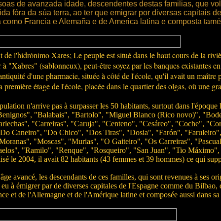
soas de avanzada idade, descendentes destas familias, que vol
a fóra da súa terra, ao ter que emigrar por diversas capitais 
a como Francia e Alemaña e de America latina e composta tamé
 de l'hidrónimo Xares; Le peuple est situé dans le haut cours de la riv
r à "Xabres" (sablonneux), peut-être soyez par les banques existantes e
ntiquité d'une pharmacie, située à côté de l'école, qu'il avait un maître 
 la première étage de l'école, placée dans le quartier des olgas, où une gr
lation n'arrive pas à surpasser les 50 habitants, surtout dans l'époque hiv
Benignos", "Balabais", "Bartolo", "Miguel Blanco (Rico novo)", "Bod
arlechas", "Carreiras", "Caruja", "Centeno", "Cesáreo", "Coche", "Cor
Do Caneiro", "Do Chico", "Dos Tiras", "Dosia", "Farón", "Faruleiro",
ranas", "Moscas", "Murias", "O Gaiteiro", "Os Carreiras", "Pascual",
faelos", "Ramilo", "Renque", "Rosqueiro", "San Juan", "Tio Máximo", 
lisé le 2004, il avait 82 habitants (43 femmes et 39 hommes) ce qui su
ge avancé, les descendants de ces familles, qui sont revenues à ses orig
ir eu à émigrer par de diverses capitales de l'Espagne comme du Bilbao,
e et de l'Allemagne et de l'Amérique latine et composée aussi dans sa