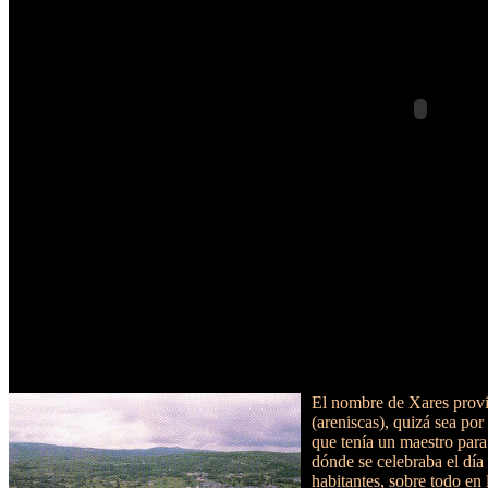
El nombre de Xares provie
(areniscas), quizá sea po
que tenía un maestro para 
dónde se celebraba el día 
habitantes, sobre todo en