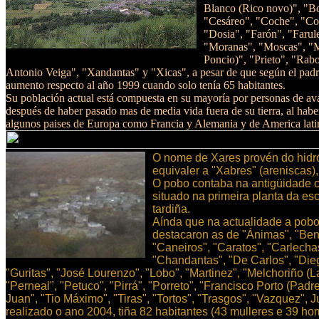
Blanco (Rico novo)", "Bo
"Cesáreo", "Coche", "Cor
"Dosia", "Farón", "Farul
"Moranas", "Moscas", "Mur
Poncio)", "Prieto", "Rab
Antonio Veiga", "Xandantas" y "Xicas", a pesar de que según el padr
aumento respecto al año 1999 cuando solo tenía 65 habitantes.
Su población actual está compuesta en su mayoría por personas de ava
después de haber pasado mas de media vida fuera de su tierra, al hab
algunos paises de Europa como Francia y Alemania y de America latin
O nome de Xares provén do hidró
equivaler a "Xabres" (areniscas)
O pobo contaba na antigüidade cu
situado na primeira planta da es
tardiña.
Aínda que na actualidade a poboa
destacaron as de "Ánimas", "Beni
"Caneiros", "Caratos", "Carlechas
"Chandantas", "De Carlos", "Dieg
"Guritas", "José Lourenzo", "Lobo", "Martinez", "Melchoriño (L
"Perneal", "Petuco", "Pirrá", "Porreto", "Francisco Porto (Pad
Juan", "Tio Máximo", "Tiras", "Tortos", "Trasgos", "Vazquez",
realizado o ano 2004, tiña 82 habitantes (43 mulleres e 39 h