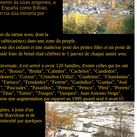
veron ás súas origenes, a
de España como Bilbao,
n na súa minoría por
ière du même nom, dont la
n sable(arènes) dans une zone du peuple.
pour des enfants et une maîtresse pour des petites filles et un poste de
ande foire de bétail était célébrée le 1 janvier de chaque année avec
ernale, il est arrivé à avoir 120 familles, d'entre celles qui les ont
es", "Bouxo", "Bruña", "Cabritos", "Cachelos", "Candedos",
donera", "Corzos", "Cristobos (Villa)", "Cuañeiras", "Chandantas",
 "Farruco", "Fernández", "Ferrete", "Garduños", "Guritas", "José
 "Pascuales", "Paxariños", "Perneal", "Petuco", "Pirrá", "Porreto",
"Tiras", "Tortos", "Trasgos", "Vazquez", Juan Antonio Veiga",
ppose une augmentation par rapport au 1999 quand seul il avait
65
ines, à jouir d'un
 de Barcelone et de
 minorité par quelques